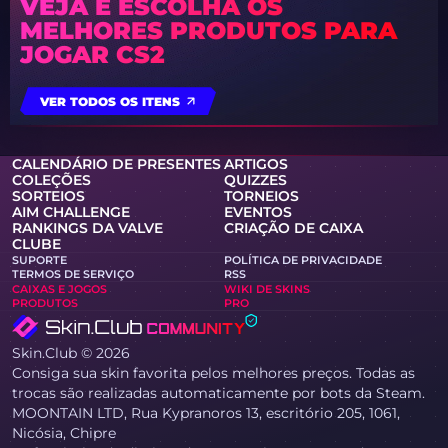
VEJA E ESCOLHA OS
MELHORES PRODUTOS PARA
JOGAR CS2
VER TODOS OS ITENS
CALENDÁRIO DE PRESENTES
ARTIGOS
COLEÇÕES
QUIZZES
SORTEIOS
TORNEIOS
AIM CHALLENGE
EVENTOS
RANKINGS DA VALVE
CRIAÇÃO DE CAIXA
CLUBE
SUPORTE
POLÍTICA DE PRIVACIDADE
TERMOS DE SERVIÇO
RSS
CAIXAS E JOGOS
WIKI DE SKINS
PRODUTOS
PRO
Skin.Club © 2026
Consiga sua skin favorita pelos melhores preços. Todas as
trocas são realizadas automaticamente por bots da Steam.
MOONTAIN LTD, Rua Kypranoros 13, escritório 205, 1061,
Nicósia, Chipre