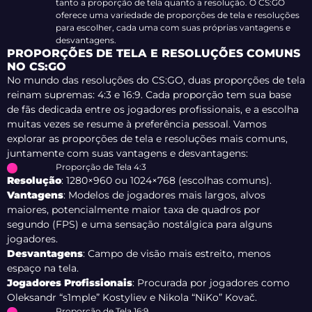
tanto a proporção de tela quanto a resolução. O CS:GO
oferece uma variedade de proporções de tela e resoluções
para escolher, cada uma com suas próprias vantagens e
desvantagens.
PROPORÇÕES DE TELA E RESOLUÇÕES COMUNS
NO CS:GO
No mundo das resoluções do CS:GO, duas proporções de tela
reinam supremas: 4:3 e 16:9. Cada proporção tem sua base
de fãs dedicada entre os jogadores profissionais, e a escolha
muitas vezes se resume à preferência pessoal. Vamos
explorar as proporções de tela e resoluções mais comuns,
juntamente com suas vantagens e desvantagens:
Proporção de Tela 4:3
Resolução
: 1280×960 ou 1024×768 (escolhas comuns).
Vantagens
: Modelos de jogadores mais largos, alvos
maiores, potencialmente maior taxa de quadros por
segundo (FPS) e uma sensação nostálgica para alguns
jogadores.
Desvantagens
: Campo de visão mais estreito, menos
espaço na tela.
Jogadores
Profissionais
: Procurada por jogadores como
Oleksandr “s1mple” Kostyliev e Nikola “NiKo” Kovač.
Proporção de Tela 16:9