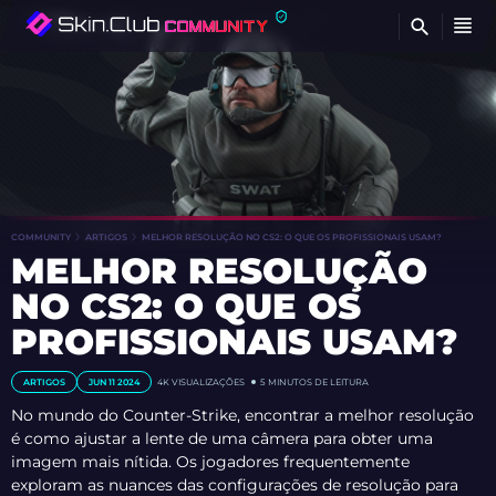
B
COMMUNITY
ARTIGOS
MELHOR RESOLUÇÃO NO CS2: O QUE OS PROFISSIONAIS USAM?
MELHOR RESOLUÇÃO
NO CS2: O QUE OS
PROFISSIONAIS USAM?
ARTIGOS
JUN 11 2024
4K VISUALIZAÇÕES
5 MINUTOS DE LEITURA
No mundo do Counter-Strike, encontrar a melhor resolução
é como ajustar a lente de uma câmera para obter uma
imagem mais nítida. Os jogadores frequentemente
exploram as nuances das configurações de resolução para