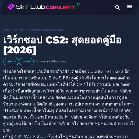
ค้
ชุมชน
บทความ
เวิร์กชอป CS2: สุดยอดคู่มือ [2026]
เวิร์กชอป CS2: สุดยอดคู่มือ
[2026]
บทความ
ม.ค. 09
1K การดู
1 าทีในการอ่าน
ท่ามกลางโลกแห่งเกมที่ขยายตัวอย่างต่อเนื่อง Counter-Strike 2 ถือ
เป็นเกมการแข่งขันแบบ 5 ต่อ 5 ที่ดึงดูดผู้เล่นทั่วโลกมาโดยตลอดด้วย
ความเรียบง่ายที่ชัดเจน แต่อะไรที่ทำให้ CS2 ได้รับความนิยมอย่างต่อ
เนื่อง? เมื่อเผชิญกับการวิพากษ์วิจารณ์จากชุมชนอย่างไม่ลดละ Valve
ซึ่งเป็นผู้บงการเบื้องหลังเกม ยังคงแน่วแน่ในความมุ่งมั่นในการดูแล
รักษาและพัฒนาผลิตภัณฑ์ของตน การอัปเดตเกม ความพยายามในการ
ปรับสมดุล และเนื้อหาใหม่ๆ ที่หลั่งไหลเข้ามาอย่างต่อเนื่องคือสิ่งสำคัญ
ของวัน ถึงกระนั้น อาจมีคนสงสัยว่า: Valve จะจัดการให้สอดคล้องกับ
ฐานผู้เล่นได้อย่างไร ในเมื่อการสื่อสารโดยตรงกับชุมชนเกมมักจะเข้าใจ
ยาก
เข้าสู่ CS2 Workshop ซึ่งเป็นโซลูชั่นอันชาญฉลาดที่เชื่อมช่องว่าง