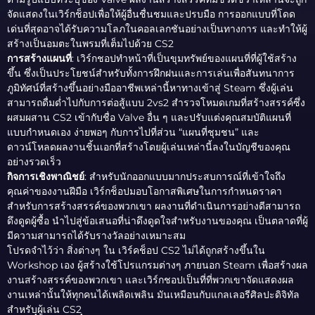
จัดแสดงในเวิร์กช็อปเพื่อให้ผู้อื่นชื่นชมและปรบมือ การออกแบบที่โดด
เด่นที่สุดอาจได้รับความโลภในคอลเลกชันอย่างเป็นทางการ และทำให้ผู้
สร้างเป็นอมตะในพรมที่เต็มไปด้วย CS2
การสร้างแผนที่
: เวิร์กชอปทำหน้าที่เป็นขุมทรัพย์ของแผนที่ที่ผู้ใช้สร้าง
ขึ้น ซึ่งเป็นประโยชน์สำหรับทั้งการฝึกฝนและการเล่นเพื่อสันทนาการ
ภูมิทัศน์ที่สร้างขึ้นอย่างมืออาชีพเหล่านี้หาทางเข้าสู่ Steam ซึ่งผู้เล่น
สามารถดื่มด่ำไปกับการต่อสู้แบบ 2vs2 สำรวจโหมดเกมที่สร้างสรรค์ซึ่ง
ผสมผสาน CS2 เข้ากับชื่อ Valve อื่น ๆ และปรับแต่งคุณสมบัติแผนที่
แบบกำหนดเอง ง่ายพอๆ กับการไปที่ส่วน “แผนที่ชุมชน” และ
ดาวน์โหลดผลงานชิ้นเอกที่สร้างโดยผู้เล่นเหล่านี้ลงในบัญชีของคุณ
อย่างรวดเร็ว
กิจการเชิงพาณิชย์
: สำหรับนักออกแบบมากประสบการณ์ที่เข้าใจถึง
คุณค่าของงานฝีมือ เวิร์กช็อปมอบโอกาสพิเศษในการกำหนดราคา
สำหรับการสร้างสรรค์ของพวกเขา ผลงานที่ดำเนินการอย่างดีสามารถ
ดึงดูดผู้ซื้อ นำไปสู่ข้อเสนอที่น่าดึงดูดใจสำหรับงานของคุณ เป็นตลาดที่ผู้
มีความสามารถได้รับรางวัลอย่างเหมาะสม
โปรดจำไว้ว่า สิ่งต่างๆ ใน เวิร์คช็อป CS2 ไม่ได้ถูกสร้างขึ้นใน
Workshop เอง ผู้สร้างใช้โปรแกรมต่างๆ ภายนอก Steam เพื่อสร้างผล
งานสร้างสรรค์ของพวกเขา และเวิร์กชอปเป็นที่ที่พวกเขาจัดแสดงผล
งานเหล่านั้นให้ทุกคนได้เพลิดเพลิน มันเหมือนกับแกลเลอรีศิลปะดิจิทัล
สำหรับผู้เล่น CS2