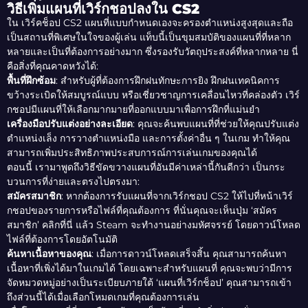
วิธีเพิ่มแผนที่เวิร์กชอปลงใน CS2
ใน เวิร์คช็อป CS2 แผนที่แบบกำหนดเองจะครองตำแหน่งสูงสุดและถือ
เป็นสถานที่พิเศษในใจของผู้เล่น แท็บนี้เป็นขุมสมบัติของแผนที่ที่หลาก
หลายและเป็นที่ต้องการอย่างมาก ซึ่งรองรับวัตถุประสงค์ที่หลากหลาย นี่
คือสิ่งที่คุณคาดหวังได้:
พื้นที่ฝึกซ้อม
: สำหรับผู้ที่ต้องการฝึกฝนทักษะการยิง ฝึกฝนเทคนิคการ
ขว้างระเบิดให้สมบูรณ์แบบ หรือเชี่ยวชาญการเคลื่อนไหวที่คล่องตัว เวิร์
กชอปมีแผนที่ให้เลือกมากมายที่ออกแบบมาเพื่อการฝึกที่แม่นยำ
เครื่องมือปรับแต่งอย่างละเอียด
: คุณจะค้นพบแผนที่ที่ช่วยให้คุณปรับแต่ง
ตำแหน่งเล็ง การวางตำแหน่งมือ และการตั้งค่าอื่น ๆ ในเกม ทำให้คุณ
สามารถเพิ่มประสิทธิภาพประสบการณ์การเล่นเกมของคุณได้
ตอนนี้ เรามาพูดถึงวิธีขัดขวางแผนที่อันมีค่าเหล่านี้กันดีกว่า เป็นกระ
บวนการที่ง่ายและตรงไปตรงมา:
สมัครสมาชิก
: หากต้องการรับแผนที่จากเวิร์กชอป CS2 ให้ไปที่หน้าเวิร์
กชอปของรายการหรือไฟล์ที่คุณต้องการ ที่นั่นคุณจะเห็นปุ่ม ‘สมัคร
สมาชิก’ คลิกที่นี่ แล้ว Steam จะทำงานอย่างมหัศจรรย์ โดยดาวน์โหลด
ไฟล์ที่ต้องการโดยอัตโนมัติ
ค้นหาเนื้อหาของคุณ
: เมื่อการดาวน์โหลดเสร็จสิ้น คุณสามารถค้นหา
เนื้อหาที่เพิ่งได้มาในเกมได้ โดยเฉพาะสำหรับแผนที่ คุณจะพบว่ามีการ
จัดหมวดหมู่อย่างเป็นระเบียบภายใต้ ‘แผนที่เวิร์กช็อป’ คุณสามารถเข้า
ถึงส่วนนี้ได้เมื่อเลือกโหมดเกมที่คุณต้องการเล่น