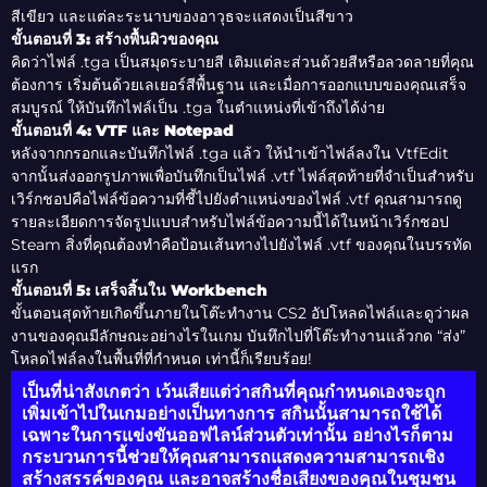
สีเขียว และแต่ละระนาบของอาวุธจะแสดงเป็นสีขาว
ขั้นตอนที่ 3: สร้างพื้นผิวของคุณ
คิดว่าไฟล์ .tga เป็นสมุดระบายสี เติมแต่ละส่วนด้วยสีหรือลวดลายที่คุณ
ต้องการ เริ่มต้นด้วยเลเยอร์สีพื้นฐาน และเมื่อการออกแบบของคุณเสร็จ
สมบูรณ์ ให้บันทึกไฟล์เป็น .tga ในตำแหน่งที่เข้าถึงได้ง่าย
ขั้นตอนที่ 4: VTF และ Notepad
หลังจากกรอกและบันทึกไฟล์ .tga แล้ว ให้นำเข้าไฟล์ลงใน VtfEdit
จากนั้นส่งออกรูปภาพเพื่อบันทึกเป็นไฟล์ .vtf ไฟล์สุดท้ายที่จำเป็นสำหรับ
เวิร์กชอปคือไฟล์ข้อความที่ชี้ไปยังตำแหน่งของไฟล์ .vtf คุณสามารถดู
รายละเอียดการจัดรูปแบบสำหรับไฟล์ข้อความนี้ได้ในหน้าเวิร์กชอป
Steam สิ่งที่คุณต้องทำคือป้อนเส้นทางไปยังไฟล์ .vtf ของคุณในบรรทัด
แรก
ขั้นตอนที่ 5: เสร็จสิ้นใน Workbench
ขั้นตอนสุดท้ายเกิดขึ้นภายในโต๊ะทำงาน CS2 อัปโหลดไฟล์และดูว่าผล
งานของคุณมีลักษณะอย่างไรในเกม บันทึกไปที่โต๊ะทำงานแล้วกด “ส่ง”
โหลดไฟล์ลงในพื้นที่ที่กำหนด เท่านี้ก็เรียบร้อย!
เป็นที่น่าสังเกตว่า เว้นเสียแต่ว่าสกินที่คุณกำหนดเองจะถูก
เพิ่มเข้าไปในเกมอย่างเป็นทางการ สกินนั้นสามารถใช้ได้
เฉพาะในการแข่งขันออฟไลน์ส่วนตัวเท่านั้น อย่างไรก็ตาม
กระบวนการนี้ช่วยให้คุณสามารถแสดงความสามารถเชิง
สร้างสรรค์ของคุณ และอาจสร้างชื่อเสียงของคุณในชุมชน