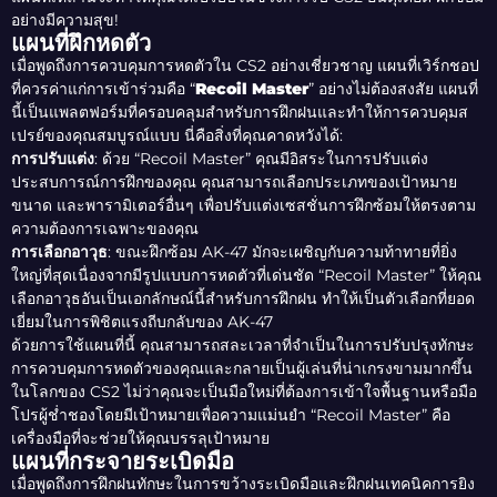
อย่างมีความสุข!
แผนที่ฝึกหดตัว
เมื่อพูดถึงการควบคุมการหดตัวใน CS2 อย่างเชี่ยวชาญ แผนที่เวิร์กชอป
ที่ควรค่าแก่การเข้าร่วมคือ “
Recoil Master
” อย่างไม่ต้องสงสัย แผนที่
นี้เป็นแพลตฟอร์มที่ครอบคลุมสำหรับการฝึกฝนและทำให้การควบคุมส
เปรย์ของคุณสมบูรณ์แบบ นี่คือสิ่งที่คุณคาดหวังได้:
การปรับแต่ง
: ด้วย “Recoil Master” คุณมีอิสระในการปรับแต่ง
ประสบการณ์การฝึกของคุณ คุณสามารถเลือกประเภทของเป้าหมาย
ขนาด และพารามิเตอร์อื่นๆ เพื่อปรับแต่งเซสชั่นการฝึกซ้อมให้ตรงตาม
ความต้องการเฉพาะของคุณ
การเลือกอาวุธ
: ขณะฝึกซ้อม AK-47 มักจะเผชิญกับความท้าทายที่ยิ่ง
ใหญ่ที่สุดเนื่องจากมีรูปแบบการหดตัวที่เด่นชัด “Recoil Master” ให้คุณ
เลือกอาวุธอันเป็นเอกลักษณ์นี้สำหรับการฝึกฝน ทำให้เป็นตัวเลือกที่ยอด
เยี่ยมในการพิชิตแรงถีบกลับของ AK-47
ด้วยการใช้แผนที่นี้ คุณสามารถสละเวลาที่จำเป็นในการปรับปรุงทักษะ
การควบคุมการหดตัวของคุณและกลายเป็นผู้เล่นที่น่าเกรงขามมากขึ้น
ในโลกของ CS2 ไม่ว่าคุณจะเป็นมือใหม่ที่ต้องการเข้าใจพื้นฐานหรือมือ
โปรผู้ช่ำชองโดยมีเป้าหมายเพื่อความแม่นยำ “Recoil Master” คือ
เครื่องมือที่จะช่วยให้คุณบรรลุเป้าหมาย
แผนที่กระจายระเบิดมือ
เมื่อพูดถึงการฝึกฝนทักษะในการขว้างระเบิดมือและฝึกฝนเทคนิคการยิง