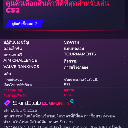
ดูแล้วเลือกสินค้าที่ดีที่สุดสำหรับเล่น
CS2
ดูสินค้าทั้งหมด
ปฏิทินของขวัญ
บทความ
คอลเล็กชั่น
แบบทดสอบ
TOURNAMENTS
ของแจกฟรี
AIM CHALLENGE
กิจกรรม
VALVE RANKINGS
การสร้างกล่อง
คลับ
การสนับสนุน
นโยบายความเป็นส่วนตัว
RSS
เงื่อนไขการให้บริการ
กล่องและเกม
สกินวิกิ
PRO
สินค้าของที่ระลึก
Skin.Club © 2026
คุณสามารถรับสกินที่คุณชื่นชอบในราคาที่ดีที่สุด การซื้อขายทั้งหมด
ทำงานในโหมดอัตโนมัติผ่านบอท Steam
MOONTAIN LTD, 13 ถนนคีปราโนรอส, สำนักงาน 205, 1061, นิโคเซีย,