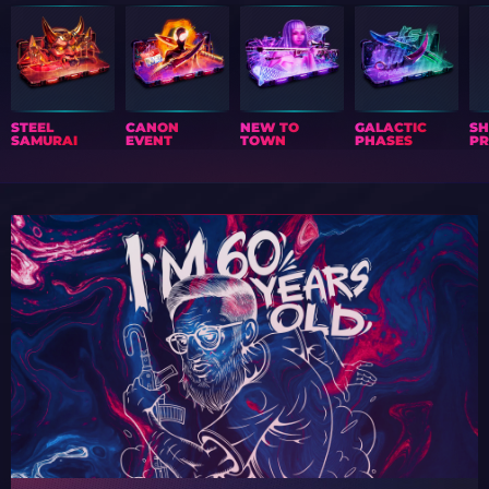
STEEL
CANON
NEW TO
GALACTIC
S
SAMURAI
EVENT
TOWN
PHASES
PR