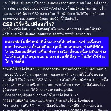
และให้ผู้เล่นมีช่องทางในการมีอิทธิพลต่อการพัฒนาเกม ในคู่มือนี้ เราจะ
เจาะลึกความซับซ้อนของ CS2 Workshop โดยเปิดเผยผลงานภายใน
และแสดงให้เห็นว่า CS2 กลายเป็นเครื่องมือที่ขาดไม่ได้ในการกำหนด
ชะตากรรมของเกมคลาสสิกอันเป็นที่รักนี้ได้อย่างไร
CS2 เวิร์คช็อปคืออะไร?
ภายใน เวิร์คช็อป CS2 ซึ่งตั้งอยู่ในใจกลาง Steam ผู้เล่นจะได้รับผืน
ผ้าใบอันน่าทึ่งเพื่อปลดปล่อยความคิดสร้างสรรค์ของพวกเขา
แพลตฟอร์มนี้ทำหน้าที่เป็นสวรรค์สำหรับการสร้างเนื้อหา
แบบกำหนดเอง ตั้งแต่สกินอาวุธที่ออกแบบมาอย่างพิถีพิถัน
ไปจนถึงแผนที่ที่สร้างขึ้นอย่างประณีต ทั้งหมดนี้แบ่งปันอย่าง
ไม่เห็นแก่ตัวกับชุมชนเกม และส่วนที่ดีที่สุด – ไม่มีค่าใช้จ่าย
ใด ๆ ทั้งสิ้น
สิ่งที่ทำให้ เวิร์คช็อป CS2 แตกต่างอย่างแท้จริงคือความมุ่งมั่นอย่างแน่ว
แน่ของ Valve ในการดูแลและรวมผลงานสร้างสรรค์ที่เป็นที่ชื่นชอบ
มากที่สุดไว้ในจักรวาล CS2 Valve เคารพในสิทธิ์ของผู้เขียนโดยการซื้อ
ผลงานของพวกเขาหรือแบ่งส่วนแบ่งรายได้จากการขาย เพื่อให้แน่ใจว่า
ผู้มีความสามารถจะได้รับการยอมรับอย่างถูกต้อง
นี่คือสิ่งสำคัญที่คุณสามารถทำได้ใน เวิร์คช็อป CS2:
การออกแบบสกิน
: นักเล่นเกมที่กล้าได้กล้าเสียใช้เครื่องมือเช่น
Photoshop หรือ 3Ds Max เพื่อสร้างสกินอาวุธที่มีเอกลักษณ์เฉพาะ
ตามรูปแบบที่ระบุของ Valve ผลงานสร้างสรรค์ที่มีชีวิตชีวาเหล่านี้จะถูก