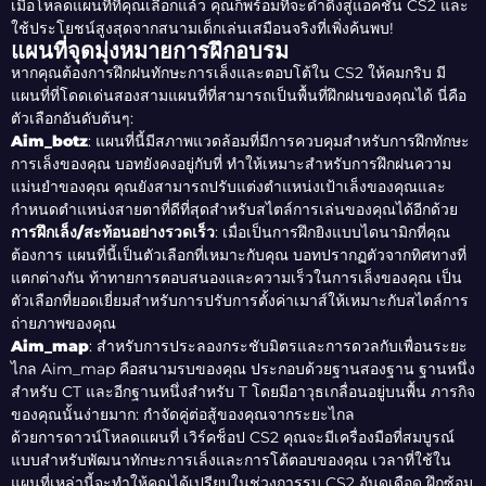
เมื่อโหลดแผนที่ที่คุณเลือกแล้ว คุณก็พร้อมที่จะดำดิ่งสู่แอคชั่น CS2 และ
ใช้ประโยชน์สูงสุดจากสนามเด็กเล่นเสมือนจริงที่เพิ่งค้นพบ!
แผนที่จุดมุ่งหมายการฝึกอบรม
หากคุณต้องการฝึกฝนทักษะการเล็งและตอบโต้ใน CS2 ให้คมกริบ มี
แผนที่ที่โดดเด่นสองสามแผนที่ที่สามารถเป็นพื้นที่ฝึกฝนของคุณได้ นี่คือ
ตัวเลือกอันดับต้นๆ:
Aim_botz
: แผนที่นี้มีสภาพแวดล้อมที่มีการควบคุมสำหรับการฝึกทักษะ
การเล็งของคุณ บอทยังคงอยู่กับที่ ทำให้เหมาะสำหรับการฝึกฝนความ
แม่นยำของคุณ คุณยังสามารถปรับแต่งตำแหน่งเป้าเล็งของคุณและ
กำหนดตำแหน่งสายตาที่ดีที่สุดสำหรับสไตล์การเล่นของคุณได้อีกด้วย
การฝึกเล็ง/สะท้อนอย่างรวดเร็ว
: เมื่อเป็นการฝึกยิงแบบไดนามิกที่คุณ
ต้องการ แผนที่นี้เป็นตัวเลือกที่เหมาะกับคุณ บอทปรากฏตัวจากทิศทางที่
แตกต่างกัน ท้าทายการตอบสนองและความเร็วในการเล็งของคุณ เป็น
ตัวเลือกที่ยอดเยี่ยมสำหรับการปรับการตั้งค่าเมาส์ให้เหมาะกับสไตล์การ
ถ่ายภาพของคุณ
Aim_map
: สำหรับการประลองกระชับมิตรและการดวลกับเพื่อนระยะ
ไกล Aim_map คือสนามรบของคุณ ประกอบด้วยฐานสองฐาน ฐานหนึ่ง
สำหรับ CT และอีกฐานหนึ่งสำหรับ T โดยมีอาวุธเกลื่อนอยู่บนพื้น ภารกิจ
ของคุณนั้นง่ายมาก: กำจัดคู่ต่อสู้ของคุณจากระยะไกล
ด้วยการดาวน์โหลดแผนที่ เวิร์คช็อป CS2 คุณจะมีเครื่องมือที่สมบูรณ์
แบบสำหรับพัฒนาทักษะการเล็งและการโต้ตอบของคุณ เวลาที่ใช้ใน
แผนที่เหล่านี้จะทำให้คุณได้เปรียบในช่วงการรบ CS2 อันดุเดือด ฝึกซ้อม