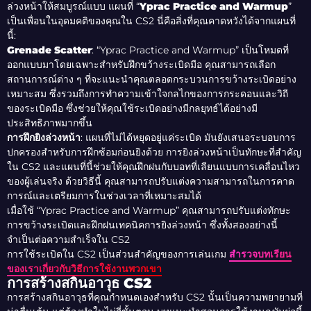
ล่วงหน้าให้สมบูรณ์แบบ แผนที่ “
Yprac Practice and Warmup
”
เป็นเพื่อนในอุดมคติของคุณใน CS2 นี่คือสิ่งที่คุณคาดหวังได้จากแผนที่
นี้:
Grenade Scatter
: “Yprac Practice and Warmup” เป็นโหมดที่
ออกแบบมาโดยเฉพาะสำหรับฝึกขว้างระเบิดมือ คุณสามารถเลือก
สถานการณ์ต่าง ๆ ที่จะแนะนำคุณตลอดกระบวนการขว้างระเบิดอย่าง
เหมาะสม ซึ่งรวมถึงการทำความเข้าใจกลไกของการกระดอนและวิถี
ของระเบิดมือ ซึ่งช่วยให้คุณใช้ระเบิดอย่างมีกลยุทธ์ได้อย่างมี
ประสิทธิภาพมากขึ้น
การฝึกยิงล่วงหน้า
: แผนที่ไม่ได้หยุดอยู่แค่ระเบิด มันยังเสนอระบอบการ
ปกครองสำหรับการฝึกซ้อมก่อนยิงด้วย การยิงล่วงหน้าเป็นทักษะที่สำคัญ
ใน CS2 และแผนที่นี้ช่วยให้คุณฝึกฝนกับบอทที่เลียนแบบการเคลื่อนไหว
ของผู้เล่นจริง ด้วยวิธีนี้ คุณสามารถปรับแต่งความสามารถในการคาด
การณ์และเตรียมการในช่วงเวลาที่เหมาะสมได้
เมื่อใช้ “Yprac Practice and Warmup” คุณสามารถปรับแต่งทักษะ
การขว้างระเบิดและฝึกฝนเทคนิคการยิงล่วงหน้า ซึ่งทั้งสองอย่างนี้
จำเป็นต่อความสำเร็จใน CS2
การใช้ระเบิดใน CS2 เป็นส่วนสำคัญของการเล่นเกม
สำรวจบทเรียน
ของเราเกี่ยวกับวิธีการใช้งานพวกเขา
การสร้างสกินอาวุธ CS2
การสร้างสกินอาวุธที่คุณกำหนดเองสำหรับ CS2 นั้นเป็นความพยายามที่