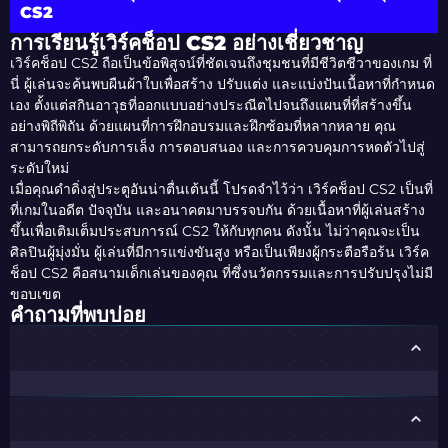
CS2
การเรียนรู้เวิร์คช็อป CS2 อย่างเชี่ยวชาญ
เวิร์คช็อป CS2 ถือเป็นข้อพิสูจน์ที่ชัดเจนถึงชุมชนที่มีชีวิตชีวาของเกม ที่
นี่ ผู้เล่นจะค้นพบผืนผ้าใบเพื่อสร้าง ปรับแต่ง และแบ่งปันเนื้อหาที่กำหนด
เอง ตั้งแต่สกินอาวุธที่ออกแบบอย่างประณีตไปจนถึงแผนที่ที่สร้างขึ้น
อย่างพิถีพิถัน ด้วยแผนที่การฝึกอบรมและฝึกซ้อมที่หลากหลาย คุณ
สามารถยกระดับการเล็ง การตอบสนอง และการควบคุมการหดตัวไปสู่
ระดับใหม่
เมื่อคุณดำดิ่งสู่ประตูอันน่าตื่นเต้นนี้ โปรดจำไว้ว่า เวิร์คช็อป CS2 เป็นที่
ที่เกมในอดีต ปัจจุบัน และอนาคตมาบรรจบกัน ด้วยเนื้อหาที่ผู้เล่นสร้าง
ขึ้นเพื่อเติมเต็มประสบการณ์ CS2 ให้กับทุกคน ดังนั้น ไม่ว่าคุณจะเป็น
ศิลปินผู้มุ่งมั่น ผู้เล่นที่มีการแข่งขันสูง หรือเป็นเพียงผู้กระตือรือร้น เวิร์ค
ช็อป CS2 คือสนามเด็กเล่นของคุณ ที่ซึ่งนวัตกรรมและการปรับปรุงไม่มี
ขอบเขต
คำถามที่พบบ่อย