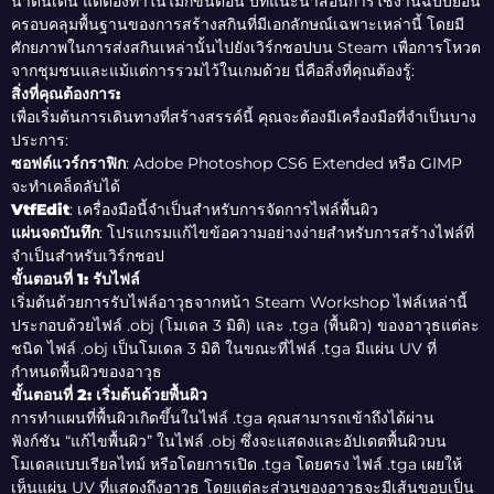
น่าตื่นเต้น แต่ต้องทำในไม่กี่ขั้นตอน บทแนะนำสอนการใช้งานฉบับย่อนี้
ครอบคลุมพื้นฐานของการสร้างสกินที่มีเอกลักษณ์เฉพาะเหล่านี้ โดยมี
ศักยภาพในการส่งสกินเหล่านั้นไปยังเวิร์กชอปบน Steam เพื่อการโหวต
จากชุมชนและแม้แต่การรวมไว้ในเกมด้วย นี่คือสิ่งที่คุณต้องรู้:
สิ่งที่คุณต้องการ:
เพื่อเริ่มต้นการเดินทางที่สร้างสรรค์นี้ คุณจะต้องมีเครื่องมือที่จำเป็นบาง
ประการ:
ซอฟต์แวร์กราฟิก
: Adobe Photoshop CS6 Extended หรือ GIMP
จะทำเคล็ดลับได้
VtfEdit
: เครื่องมือนี้จำเป็นสำหรับการจัดการไฟล์พื้นผิว
แผ่นจดบันทึก
: โปรแกรมแก้ไขข้อความอย่างง่ายสำหรับการสร้างไฟล์ที่
จำเป็นสำหรับเวิร์กชอป
ขั้นตอนที่ 1: รับไฟล์
เริ่มต้นด้วยการรับไฟล์อาวุธจากหน้า Steam Workshop ไฟล์เหล่านี้
ประกอบด้วยไฟล์ .obj (โมเดล 3 มิติ) และ .tga (พื้นผิว) ของอาวุธแต่ละ
ชนิด ไฟล์ .obj เป็นโมเดล 3 มิติ ในขณะที่ไฟล์ .tga มีแผ่น UV ที่
กำหนดพื้นผิวของอาวุธ
ขั้นตอนที่ 2: เริ่มต้นด้วยพื้นผิว
การทำแผนที่พื้นผิวเกิดขึ้นในไฟล์ .tga คุณสามารถเข้าถึงได้ผ่าน
ฟังก์ชัน “แก้ไขพื้นผิว” ในไฟล์ .obj ซึ่งจะแสดงและอัปเดตพื้นผิวบน
โมเดลแบบเรียลไทม์ หรือโดยการเปิด .tga โดยตรง ไฟล์ .tga เผยให้
เห็นแผ่น UV ที่แสดงถึงอาวุธ โดยแต่ละส่วนของอาวุธจะมีเส้นขอบเป็น