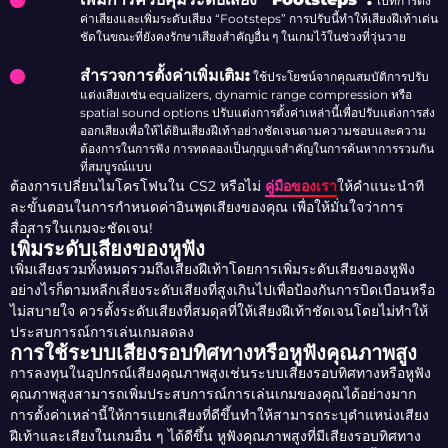
ไปที่การตั้ง
ค่าเสียงและเพิ่มระดับเสียง “Footsteps” การปรับนี้ทำให้เสียงฝีเท้าเด่น
ชัดในขณะที่ยังคงรักษาเสียงสำคัญอื่น ๆ ในเกมไว้ในช่วงที่วุ่นวาย
สำรวจการตั้งค่าเพิ่มเติม:
ใช้ประโยชน์จากคุณสมบัติการปรับ
แต่งเสียงเช่น equalizers, dynamic range compression หรือ
spatial sound options ปรับแต่งการตั้งค่าเหล่านี้เพื่อปรับแต่งการส่ง
ออกเสียงเพื่อให้ได้ยินเสียงฝีเท้าอย่างชัดเจนตามความชอบและความ
ต้องการในการฟัง การทดลองเป็นกุญแจสำคัญในการค้นหาการรวมกัน
ที่สมบูรณ์แบบ
ต้องการเปลี่ยนไมโครโฟนใน CS2 หรือไม่
คู่มือของเรา
ให้คำแนะนำที
ละขั้นตอนในการกำหนดค่าอินพุตเสียงของคุณ เพื่อให้มั่นใจว่าการ
สื่อสารในเกมจะชัดเจน!
เพิ่มระดับเสียงของหูฟัง
เพิ่มเสียงรวมทั้งหมดรวมถึงเสียงฝีเท้าโดยการเพิ่มระดับเสียงของหูฟัง
อย่างไรก็ตามหลีกเลี่ยงระดับเสียงที่สูงเกินไปเพื่อป้องกันการบิดเบือนหรือ
ไม่สบายใจ ควรตั้งระดับเสียงที่สมดุลที่ให้เสียงฝีเท้าชัดเจนโดยไม่ทำให้
ประสบการณ์การเล่นเกมลดลง
การใช้ระบบเสียงรอบทิศทางหรือหูฟังคุณภาพสูง
การลงทุนในอุปกรณ์เสียงคุณภาพสูงเช่นระบบเสียงรอบทิศทางหรือหูฟัง
คุณภาพสูงสามารถเพิ่มประสบการณ์การเล่นเกมของคุณได้อย่างมาก
การตั้งค่าเหล่านี้ให้การแยกเสียงที่ดีขึ้นทำให้สามารถระบุตำแหน่งเสียง
ฝีเท้าและเสียงในเกมอื่น ๆ ได้ดีขึ้น หูฟังคุณภาพสูงที่มีเสียงรอบทิศทาง