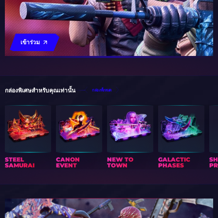
เข้าร่วม
กล่องพิเศษสำหรับคุณเท่านั้น
กล่องทั้งหมด
STEEL
CANON
NEW TO
GALACTIC
S
SAMURAI
EVENT
TOWN
PHASES
PR