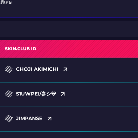
นพิเศษ
SKIN.CLUB ID
CHOJI AKIMICHI
S1UWPEI/参シ︎𖤍
JIMPANSE