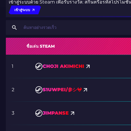
เข้าสู่ระบบด้วย Steam เพื่อรับรางวัล: สกินหรือรหัสโปรโมชั่
เข้าสู่ระบบ
ชื่อเล่น STEAM
1
CHOJI AKIMICHI
2
S1UWPEI/参シ︎𖤍
3
JIMPANSE