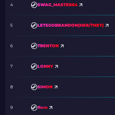
4
SWAG_MASTER64
5
LETSGOBRANDON(HER/THEY)
6
TRENTON
7
LONNY
8
SIMON
9
𝕽𝖊𝖈𝖔𝖓