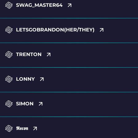
SWAG_MASTER64
LETSGOBRANDON(HER/THEY)
TRENTON
LONNY
SIMON
𝕽𝖊𝖈𝖔𝖓