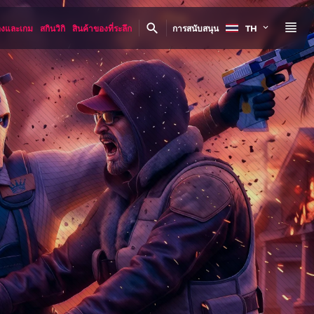
องและเกม
สกินวิกิ
สินค้าของที่ระลึก
การสนับสนุน
TH