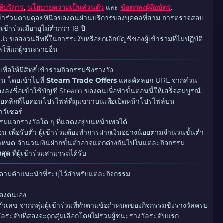
้บริการ
,
นโยบายความเป็นส่วนตัว
และ
ข้อตกลงผู้ถือบัตร
.
ข้าร่วมตามดุลยพินิจของตนผ่านบริการของบุคคลที่สาม การตรวจสอบ
ู้เข้าร่วมมีอายุไม่ต่ำกว่า 18 ปี
ขอสงวนสิทธิ์ในการระงับหรือยกเลิกบัญชีของผู้เข้าร่วมที่ไม่ปฏิบัติ
ห้แก่ผู้ชนะรายอื่น
เพื่อให้มีสิทธิ์เข้าร่วมกิจกรรมชิงรางวัล
 โดยเข้าไปที่
Steam Trade Offers
และคัดลอก URL จากส่วน
้องลงชื่อเข้าใช้บัญชี Steam ของตนเพื่อทำขั้นตอนนี้ให้เสร็จสมบูรณ์
คลิกที่ไอคอนโปรไฟล์ที่มุมขวาบนเพื่อเปิดหน้าโปรไฟล์บน
ว์เซอร์
จกรรมแจกรางวัลใด ๆ ที่แสดงอยู่บนหน้าเพจได้
่อน เพื่อรับตั๋ว ผู้เข้าร่วมต้องทำการฝากเงินอย่างน้อยตามจำนวนขั้นต่ำ
ี่กำหนด จำนวนเงินฝากขั้นต่ำอาจแตกต่างกันไปในแต่ละกิจกรรม
งสุด
ที่ผู้เข้าร่วมสามารถได้รับ
ัติตามคำแนะนำที่ระบุไว้สำหรับแต่ละกิจกรรม
ดของตนเอง
สุ่มตัวเลข จากกลุ่มผู้เข้าร่วมที่ทำตามข้อกำหนดของกิจกรรมชิงรางวัลครบ
ัลระดับที่สองจะถูกสุ่มเลือกโดยไม่รวมผู้ชนะรางวัลระดับแรก