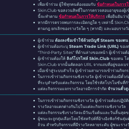
เพื่อเข้าร่วม ผู้ใช้ทุกคนต้องยอมรับ
ข้อกำหนดในการให
Skin.Club ขอสงวนสิทธิ์ในการตรวจสอบอายุของผู้เ
นี้จะทำตาม
ข้อกำหนดในการให้บริการ
เพื่อยืนยันว่าผ
หากมีการตรวจพบการละเมิดกฎใด ๆ เหล่านี้ Skin.Club 
ตามกฎ ยกเลิกของรางวัลใด ๆ (หากมี) และมอบรางวัลใ
ผู้เข้าร่วม
ต้องลงชื่อเข้าใช้ด้วยบัญชี Steam ของตน
ผู้เข้าร่วมต้องระบุ
Steam Trade Link (URL)
ของตน
"Third-Party Sites" ที่ด้านล่างของหน้า ผู้เข้าร่วมต
ผู้เข้าร่วมต้องให้
ลิงก์โปรไฟล์ Skin.Club
ของตน โดย
Skin.Club จากนั้นคัดลอก URL จากแถบที่อยู่ของเบรา
เมื่อเข้าสู่ระบบสำเร็จ ผู้เข้าร่วมสามารถเข้าร่วมกิ
ในการเข้าร่วมกิจกรรมชิงรางวัล ผู้เข้าร่วมต้องมีตั๋วก
ที่ระบุสำหรับแต่ละกิจกรรม โดยใช้รหัสโปรโมชั่นท
แต่ละกิจกรรมแจกรางวัลอาจมีการจำกัด
จำนวนตั๋วสู
ในการเข้าร่วมกิจกรรมชิงรางวัล ผู้เข้าร่วมต้องปฏิบ
รางวัลอาจแตกต่างกันไปในแต่ละกิจกรรมชิงรางวัล
แต่ละกิจกรรมชิงรางวัลจะมีวันเริ่มต้นและวันสิ้นสุ
ผู้ชนะจะถูกสุ่มเลือกโดยใช้สคริปต์ที่อ้างอิงฟังก์ชัน
ถ้วน สำหรับกิจกรรมที่มีรางวัลหลายระดับ ผู้ชนะรางว