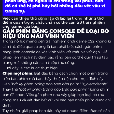
phản ứng, có nghĩa là chỉ trong vài phút, bản
đồ có thể bị phá hủy bởi những dấu vết xấu xí
tương tự.
Việc can thiệp thủ công lặp đi lặp lại trong những thời
điểm quan trọng chắc chắn có thể cản trở trải nghiệm
chơi game của bạn.
GÁN PHÍM BẰNG CONSOLE ĐỂ LOẠI BỎ
HIỆU ỨNG MÁU VĨNH VIỄN
Trong nỗ lực mang đến trải nghiệm chơi game CS2 không bị
cản trở, điều quan trọng là bạn phải biết cách gán phím
bằng lệnh console để xóa vĩnh viễn vết máu và vết đạn. Giải
pháp liền mạch này đảm bảo rằng bạn có thể duy trì sự tập
trung mà không cần can thiệp thủ công.
Dưới đây là các bước thực hiện:
Chọn một phím
: Bắt đầu bằng cách chọn một phím trống
trên bàn phím mà bạn thấy thuận tiện cho mục đích này.
Gán
“bất kỳ phím trống nào trên bàn phím” “r_cleardecals”
Thay thế
“bất kỳ phím trống nào trên bàn phím”
bằng phím
bạn đã chọn. Việc gán phím như vậy giúp bạn loại bỏ thủ
công máu và vết đạn bất cứ khi nào bạn nhấn phím được chỉ
định.
Tuy nhiên, giải pháp ban đầu này có nhược điểm. Bạn sẽ cần