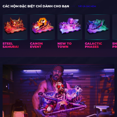
CÁC HỘM ĐẶC BIỆT CHỈ DÀNH CHO BẠN
TẤT CẢ CÁC HỘM
STEEL
CANON
NEW TO
GALACTIC
S
SAMURAI
EVENT
TOWN
PHASES
PR