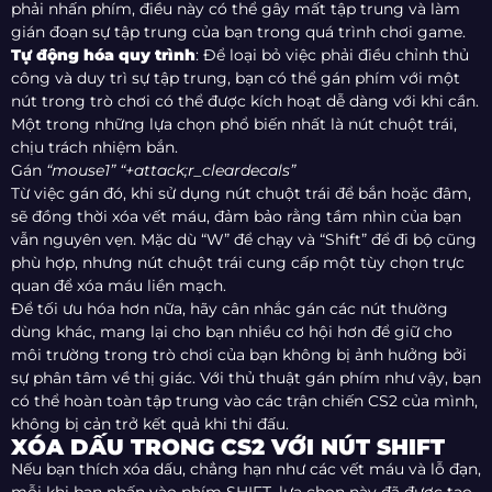
phải nhấn phím, điều này có thể gây mất tập trung và làm
gián đoạn sự tập trung của bạn trong quá trình chơi game.
Tự động hóa quy trình
: Để loại bỏ việc phải điều chỉnh thủ
công và duy trì sự tập trung, bạn có thể gán phím với một
nút trong trò chơi có thể được kích hoạt dễ dàng với khi cần.
Một trong những lựa chọn phổ biến nhất là nút chuột trái,
chịu trách nhiệm bắn.
Gán
“mouse1” “+attack;r_cleardecals”
Từ việc gán đó, khi sử dụng nút chuột trái để bắn hoặc đâm,
sẽ đồng thời xóa vết máu, đảm bảo rằng tầm nhìn của bạn
vẫn nguyên vẹn. Mặc dù “W” để chạy và “Shift” để đi bộ cũng
phù hợp, nhưng nút chuột trái cung cấp một tùy chọn trực
quan để xóa máu liền mạch.
Để tối ưu hóa hơn nữa, hãy cân nhắc gán các nút thường
dùng khác, mang lại cho bạn nhiều cơ hội hơn để giữ cho
môi trường trong trò chơi của bạn không bị ảnh hưởng bởi
sự phân tâm về thị giác. Với thủ thuật gán phím như vậy, bạn
có thể hoàn toàn tập trung vào các trận chiến CS2 của mình,
không bị cản trở kết quả khi thi đấu.
XÓA DẤU TRONG CS2 VỚI NÚT SHIFT
Nếu bạn thích xóa dấu, chẳng hạn như các vết máu và lỗ đạn,