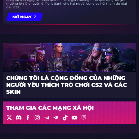
thưởng lớn là chuyến đi Paris dành cho hai người cùng cơ hội tham dự giải
đấu CS2.
MỞ NGAY
CHÚNG TÔI LÀ CỘNG ĐỒNG CỦA NHỮNG
NGƯỜI YÊU THÍCH TRÒ CHƠI CS2 VÀ CÁC
SKIN
THAM GIA CÁC MẠNG XÃ HỘI