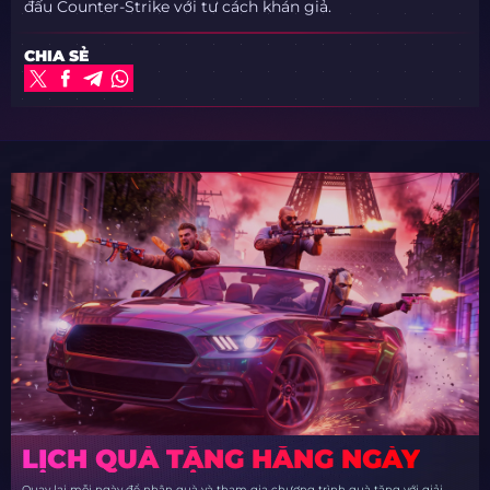
đấu Counter-Strike với tư cách khán giả.
CHIA SẺ
LỊCH QUÀ TẶNG HẰNG NGÀY
Quay lại mỗi ngày để nhận quà và tham gia chương trình quà tặng với giải