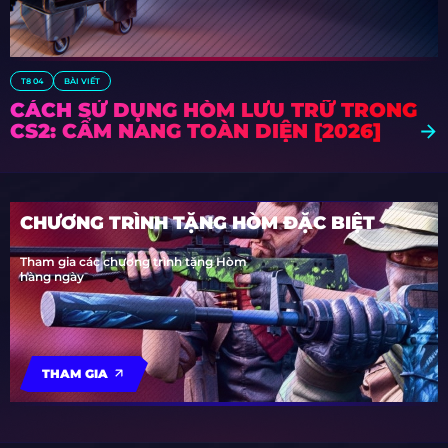
T8 04
BÀI VIẾT
CÁCH SỬ DỤNG HÒM LƯU TRỮ TRONG
CS2: CẨM NANG TOÀN DIỆN [2026]
CHƯƠNG TRÌNH TẶNG HÒM ĐẶC BIỆT
Tham gia các chương trình tặng Hòm
hàng ngày
THAM GIA