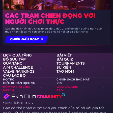
CÁC TRẬN CHIẾN ĐỘNG VỚI
NGƯỜI CHƠI THỰC
Các chế độ chiến đấu khác nhau: đội 2 đấu 2, chế độ điên cuồng nơi người
thua nhận tất cả! Và còn có chế độ chia sẻ nơi tất cả đều thắng!
CHIẾN ĐẤU NGAY
LỊCH QUÀ TẶNG
BÀI VIẾT
BỘ SƯU TẬP
BÀI QUIZ
QUÀ TẶNG
TOURNAMENTS
AIM CHALLENGE
SỰ KIỆN
VALVE RANKINGS
TẠO HÒM
CÂU LẠC BỘ
HỖ TRỢ
CHÍNH SÁCH BẢO MẬT
ĐIỀU KHOẢN DỊCH VỤ
RSS
HÒM VÀ TRÒ CHƠI
WIKI CÁC SKIN
MERCH
PRO
Skin.Club © 2026
Bạn có thể nhận được skin yêu thích của mình với giá tốt
nhất. Tất cả các giao dịch hoạt động ở chế độ tự động qua