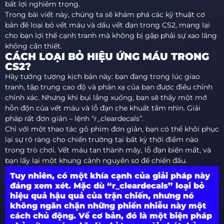
bất lợi nghiêm trọng.
Trong bài viết này, chúng ta sẽ khám phá các kỹ thuật cơ
bản để loại bỏ vết máu và dấu vết đạn trong CS2, mang lại
cho bạn lợi thế cạnh tranh mà không bị gặp phải sự xao lãng
không cần thiết.
CÁCH LOẠI BỎ HIỆU ỨNG MÁU TRONG
CS2?
Hãy tưởng tượng kịch bản này: bạn đang trong lúc giao
tranh, tập trung cao độ và phản xạ của bạn được điều chỉnh
chính xác. Nhưng khi bụi lắng xuống, bạn sẽ thấy một mớ
hỗn độn của vết máu và lỗ đạn che khuất tầm nhìn. Giải
pháp rất đơn giản – lệnh “r_cleardecals”.
Chỉ với một thao tác gõ phím đơn giản, bạn có thể khôi phục
lại sự rõ ràng cho chiến trường tại bất kỳ thời điểm nào
trong trò chơi. Vết máu tan thành mây, lỗ đạn biến mất, và
bạn lấy lại một khung cảnh nguyên sơ để chiến đấu.
Tuy nhiên, có một khía cạnh của giải pháp này
đáng xem xét. Mặc dù “r_cleardecals” loại bỏ
hiệu quả hậu quả của trận chiến, nhưng nó
không ngăn chặn những phiền nhiễu này một
cách chủ động. Về cơ bản, đó là một biện pháp