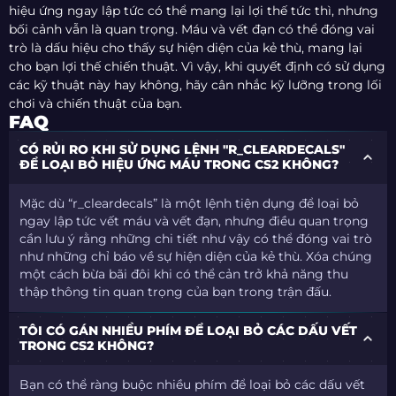
hiệu ứng ngay lập tức có thể mang lại lợi thế tức thì, nhưng
bối cảnh vẫn là quan trọng. Máu và vết đạn có thể đóng vai
trò là dấu hiệu cho thấy sự hiện diện của kẻ thù, mang lại
cho bạn lợi thế chiến thuật. Vì vậy, khi quyết định có sử dụng
các kỹ thuật này hay không, hãy cân nhắc kỹ lưỡng trong lối
chơi và chiến thuật của bạn.
FAQ
CÓ RỦI RO KHI SỬ DỤNG LỆNH "R_CLEARDECALS"
ĐỂ LOẠI BỎ HIỆU ỨNG MÁU TRONG CS2 KHÔNG?
Mặc dù “r_cleardecals” là một lệnh tiện dụng để loại bỏ
ngay lập tức vết máu và vết đạn, nhưng điều quan trọng
cần lưu ý rằng những chi tiết như vậy có thể đóng vai trò
như những chỉ báo về sự hiện diện của kẻ thù. Xóa chúng
một cách bừa bãi đôi khi có thể cản trở khả năng thu
thập thông tin quan trọng của bạn trong trận đấu.
TÔI CÓ GÁN NHIỀU PHÍM ĐỂ LOẠI BỎ CÁC DẤU VẾT
TRONG CS2 KHÔNG?
Bạn có thể ràng buộc nhiều phím để loại bỏ các dấu vết