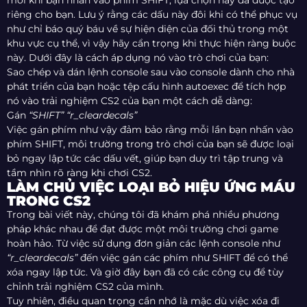
mỗi khi bạn nhấn vào phím SHIFT, lựa chọn này đã được tạo
riêng cho bạn. Lưu ý rằng các dấu này đôi khi có thể phục vụ
như chỉ báo quý báu về sự hiện diện của đối thủ trong một
khu vực cụ thể, vì vậy hãy cẩn trọng khi thực hiện ràng buộc
này. Dưới đây là cách áp dụng nó vào trò chơi của bạn:
Sao chép và dán lệnh console sau vào console dành cho nhà
phát triển của bạn hoặc tệp cấu hình autoexec để tích hợp
nó vào trải nghiệm CS2 của bạn một cách dễ dàng:
Gán
“SHIFT” “r_cleardecals”
Việc gán phím như vậy đảm bảo rằng mỗi lần bạn nhấn vào
phím SHIFT, môi trường trong trò chơi của bạn sẽ được loại
bỏ ngay lập tức các dấu vết, giúp bạn duy trì tập trung và
tầm nhìn rõ ràng khi chơi CS2.
LÀM CHỦ VIỆC LOẠI BỎ HIỆU ỨNG MÁU
TRONG CS2
Trong bài viết này, chúng tôi đã khám phá nhiều phương
pháp khác nhau để đạt được một môi trường chơi game
hoàn hảo. Từ việc sử dụng đơn giản các lệnh console như
“r_cleardecals”
đến việc gán các phím như SHIFT để có thể
xóa ngay lập tức. Và giờ đây bạn đã có các công cụ để tùy
chỉnh trải nghiệm CS2 của mình.
Tuy nhiên, điều quan trọng cần nhớ là mặc dù việc xóa đi