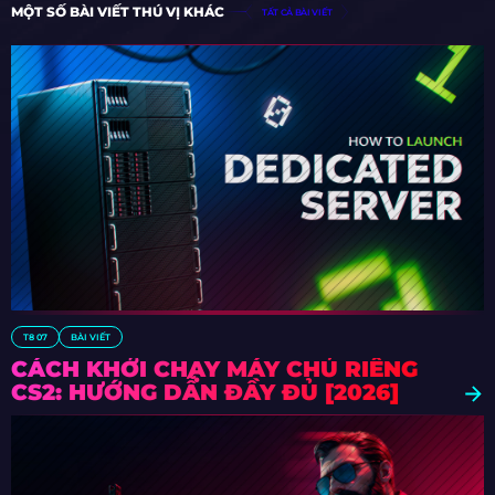
MỘT SỐ BÀI VIẾT THÚ VỊ KHÁC
TẤT CẢ BÀI VIẾT
T8 07
BÀI VIẾT
CÁCH KHỞI CHẠY MÁY CHỦ RIÊNG
CS2: HƯỚNG DẪN ĐẦY ĐỦ [2026]