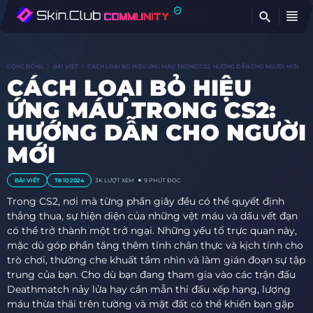
TÌ
CỘNG ĐỒNG
BÀI VIẾT
CÁCH LOẠI BỎ HIỆU ỨNG MÁU TRONG CS2: HƯỚNG DẪN CHO NGƯỜI MỚI
CÁCH LOẠI BỎ HIỆU
ỨNG MÁU TRONG CS2:
HƯỚNG DẪN CHO NGƯỜI
MỚI
BÀI VIẾT
T8 10 2024
3K
LƯỢT XEM
9 PHÚT ĐỌC
Trong CS2, nơi mà từng phần giây đều có thể quyết định
thắng thua, sự hiện diện của những vệt máu và dấu vết đạn
có thể trở thành một trở ngại. Những yếu tố trực quan này,
mặc dù góp phần tăng thêm tính chân thực và kịch tính cho
trò chơi, thường che khuất tầm nhìn và làm gián đoạn sự tập
trung của bạn. Cho dù bạn đang tham gia vào các trận đấu
Deathmatch nảy lửa hay cần mẫn thi đấu xếp hạng, lượng
máu thừa thãi trên tường và mặt đất có thể khiến bạn gặp