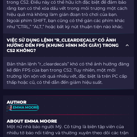
trong CS2. Điều này có thể hữu ích đặc biệt để đảm bảo
rằng bạn có thể xóa dấu vết trong môi trượng một cách
hiệu quả mà không làm gián đoạn trò chơi của bạn.
Ngoài phím SHIFT, bạn cũng có thể gán các phím khác
như “CTRL,” “ALT,” hoặc bất kỳ nút thuận tiện nào khác.
VIỆC SỬ DỤNG LỆNH "R_CLEARDECALS" CÓ ẢNH
HƯỞNG ĐẾN FPS (KHUNG HÌNH MỖI GIÂY) TRONG
CS2 KHÔNG?
Bản thân lệnh “r_cleardecals” khó có thể ảnh hưởng đáng
kể đến FPS của bạn trong CS2. Tuy nhiên, một môi
trường lộn xộn với quá nhiều vết, đặc biệt là trên PC cấp
thấp hoặc cũ, có thể dẫn đến giảm hiệu suất.
AUTHOR
EMMA MOORE
ABOUT EMMA MOORE
Một nữ nhà báo người Mỹ. Cô từng là biên tập viên của
nhiều tờ báo nổi tiếng và thường xuyên theo dõi các trận