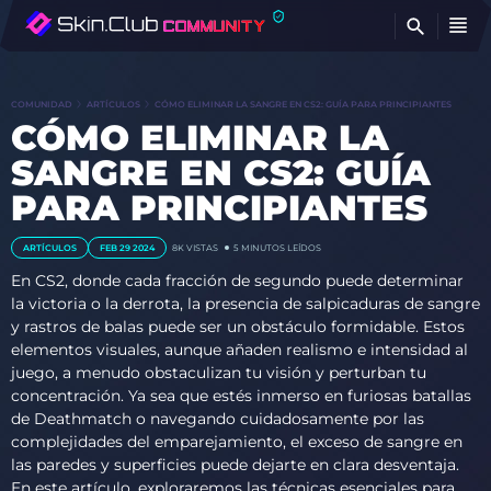
E
COMUNIDAD
ARTÍCULOS
CÓMO ELIMINAR LA SANGRE EN CS2: GUÍA PARA PRINCIPIANTES
CÓMO ELIMINAR LA
SANGRE EN CS2: GUÍA
PARA PRINCIPIANTES
ARTÍCULOS
FEB 29 2024
8K
VISTAS
5 MINUTOS LEÍDOS
En CS2, donde cada fracción de segundo puede determinar
la victoria o la derrota, la presencia de salpicaduras de sangre
y rastros de balas puede ser un obstáculo formidable. Estos
elementos visuales, aunque añaden realismo e intensidad al
juego, a menudo obstaculizan tu visión y perturban tu
concentración. Ya sea que estés inmerso en furiosas batallas
de Deathmatch o navegando cuidadosamente por las
complejidades del emparejamiento, el exceso de sangre en
las paredes y superficies puede dejarte en clara desventaja.
En este artículo, exploraremos las técnicas esenciales para