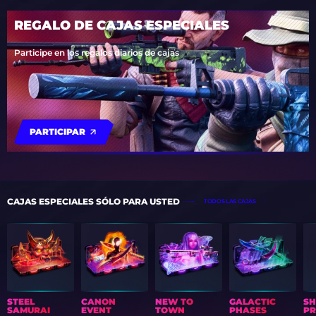
REGALO DE CAJAS ESPECIALES
Participe en los regalos diarios de cajas
PARTICIPAR
CAJAS ESPECIALES SÓLO PARA USTED
TODOS LAS CAJAS
STEEL
CANON
NEW TO
GALACTIC
S
SAMURAI
EVENT
TOWN
PHASES
PR