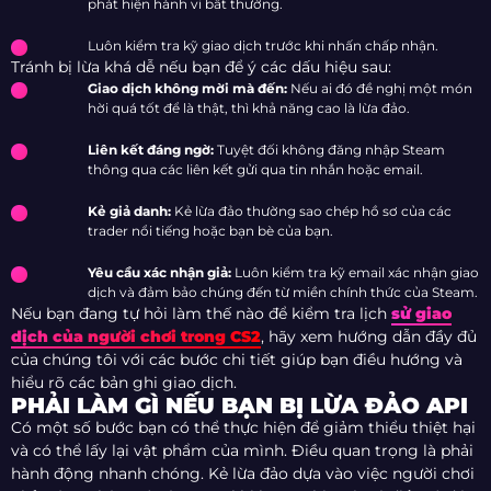
phát hiện hành vi bất thường.
Luôn kiểm tra kỹ giao dịch trước khi nhấn chấp nhận.
Tránh bị lừa khá dễ nếu bạn để ý các dấu hiệu sau:
Giao dịch không mời mà đến:
Nếu ai đó đề nghị một món
hời quá tốt để là thật, thì khả năng cao là lừa đảo.
Liên kết đáng ngờ:
Tuyệt đối không đăng nhập Steam
thông qua các liên kết gửi qua tin nhắn hoặc email.
Kẻ giả danh:
Kẻ lừa đảo thường sao chép hồ sơ của các
trader nổi tiếng hoặc bạn bè của bạn.
Yêu cầu xác nhận giả:
Luôn kiểm tra kỹ email xác nhận giao
dịch và đảm bảo chúng đến từ miền chính thức của Steam.
Nếu bạn đang tự hỏi làm thế nào để kiểm tra lịch
sử giao
dịch của người chơi trong CS2
, hãy xem hướng dẫn đầy đủ
của chúng tôi với các bước chi tiết giúp bạn điều hướng và
hiểu rõ các bản ghi giao dịch.
PHẢI LÀM GÌ NẾU BẠN BỊ LỪA ĐẢO API
Có một số bước bạn có thể thực hiện để giảm thiểu thiệt hại
và có thể lấy lại vật phẩm của mình. Điều quan trọng là phải
hành động nhanh chóng. Kẻ lừa đảo dựa vào việc người chơi