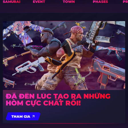
SAMURAI
EVENT
TOWN
PHASES
PR
ĐÃ ĐẾN LÚC TẠO RA NHỮNG
HÒM CỰC CHẤT RỒI!
THAM GIA