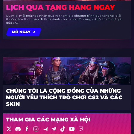
LỊCH QUÀ TẶNG HẰNG NGÀY
Quay lại mỗi ngày để nhận quà và tham gia chương trình quà tặng với giải
thưởng lớn là chuyến đi Paris dành cho hai người cùng cơ hội tham dự giải
đấu CS2.
MỞ NGAY
CHÚNG TÔI LÀ CỘNG ĐỒNG CỦA NHỮNG
NGƯỜI YÊU THÍCH TRÒ CHƠI CS2 VÀ CÁC
SKIN
THAM GIA CÁC MẠNG XÃ HỘI