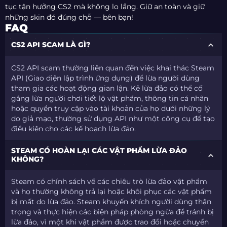
tục tận hưởng CS2 mà không lo lắng. Giữ an toàn và giữ
những skin đó đúng chỗ — bên bạn!
FAQ
CS2 API SCAM LÀ GÌ?
CS2 API scam thường liên quan đến việc khai thác Steam
API (Giao diện lập trình ứng dụng) để lừa người dùng
tham gia các hoạt động gian lận. Kẻ lừa đảo có thể cố
gắng lừa người chơi tiết lộ vật phẩm, thông tin cá nhân
hoặc quyền truy cập vào tài khoản của họ dưới những lý
do giả mạo, thường sử dụng API như một công cụ để tạo
điều kiện cho các kế hoạch lừa đảo.
STEAM CÓ HOÀN LẠI CÁC VẬT PHẨM LỪA ĐẢO
KHÔNG?
Steam có chính sách về các chiêu trò lừa đảo vật phẩm
và họ thường không trả lại hoặc khôi phục các vật phẩm
bị mất do lừa đảo. Steam khuyến khích người dùng thận
trọng và thực hiện các biện pháp phòng ngừa để tránh bị
lừa đảo, vì một khi vật phẩm được trao đổi hoặc chuyển