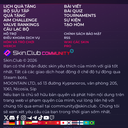
LỊCH QUÀ TẶNG
BÀI VIẾT
BỘ SƯU TẬP
BÀI QUIZ
QUÀ TẶNG
TOURNAMENTS
AIM CHALLENGE
SỰ KIỆN
VALVE RANKINGS
TẠO HÒM
CÂU LẠC BỘ
HỖ TRỢ
CHÍNH SÁCH BẢO MẬT
ĐIỀU KHOẢN DỊCH VỤ
RSS
HÒM VÀ TRÒ CHƠI
WIKI CÁC SKIN
MERCH
PRO
Skin.Club © 2026
Bạn có thể nhận được skin yêu thích của mình với giá tốt
nhất. Tất cả các giao dịch hoạt động ở chế độ tự động qua
Steam bots.
MOONTAIN LTD, số 13 đường Kypranoros, văn phòng 205,
1061, Nicosia, Síp
Nếu bạn là chủ sở hữu bản quyền và phát hiện nội dung trên
trang web vi phạm quyền của mình, vui lòng liên hệ với
chúng tôi qua email tại community@skin.club . Chúng tôi
sẽ xem xét yêu cầu của bạn trong thời gian sớm nhất.
HÒM KNIFE
HÒM AWP