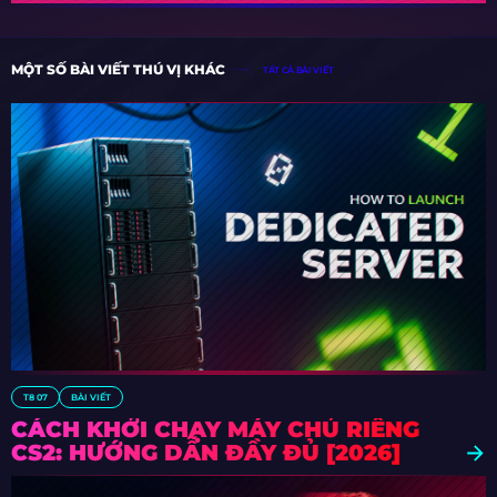
MỘT SỐ BÀI VIẾT THÚ VỊ KHÁC
TẤT CẢ BÀI VIẾT
T8 07
BÀI VIẾT
CÁCH KHỞI CHẠY MÁY CHỦ RIÊNG
CS2: HƯỚNG DẪN ĐẦY ĐỦ [2026]