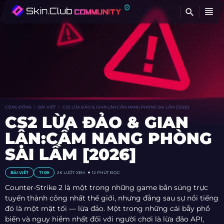
TÌ
CỘNG ĐỒNG
BÀI VIẾT
CS2 LỪA ĐẢO & GIAN LẬN:CẨM NANG PHÒNG SAI LẦM [2026]
CS2 LỪA ĐẢO & GIAN
LẬN:CẨM NANG PHÒNG
SAI LẦM [2026]
BÀI VIẾT
T1 09
2K
LƯỢT XEM
12 PHÚT ĐỌC
Counter-Strike 2 là một trong những game bắn súng trực
tuyến thành công nhất thế giới, nhưng đằng sau sự nổi tiếng
đó là một mặt tối — lừa đảo. Một trong những cái bẫy phổ
biến và nguy hiểm nhất đối với người chơi là lừa đảo API,