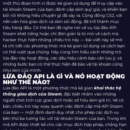
một thủ đoạn tinh vi được kẻ gian sử dụng để truy cập vào
tài khoản Steam của bạn, đánh cắp skin quý giá, và khiến bạn
bối rối không hiểu chuyện gì đã xảy ra. Cộng đồng CS2, với
nền văn hóa giao dịch và skin sôi động, đã trở thành mục
tiêu hàng đầu. Có thể bạn đã nghe nói về vụ lừa đảo API
Steam khét tiếng hoặc chỉ đơn giản là tò mò về cách mà
hacker thực hiện những chiêu trò này — bài viết này sẽ mô
tả chi tiết các phương thức mà kẻ gian sử dụng và cách bạn
có thể vượt qua chúng. Hãy cùng tìm hiểu cách những trò
lừa đảo này hoạt động, các dấu hiệu cảnh báo cần lưu ý, và
những bước bạn có thể thực hiện để bảo vệ tài khoản cũng
như skin của mình.
LỪA ĐẢO API LÀ GÌ VÀ NÓ HOẠT ĐỘNG
NHƯ THẾ NÀO?
Lừa đảo API là một phương thức mà kẻ gian
khai thác hệ
thống giao dịch của Steam
, đặc biệt nhắm vào những
người chơi tích cực giao dịch hoặc sở hữu skin giá trị. Về cơ
bản, chiêu trò này xoay quanh việc đánh cắp mã API Steam
của bạn — một định danh duy nhất cho phép các dịch vụ
bên thứ ba tương tác với tài khoản Steam của bạn. Trong khi
mã API được thiết kế cho các mục đích hợp pháp, chẳng hạn