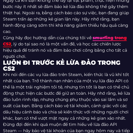
Ngay cả khi bạn không thể lấy lại vật phẩm, thực hiện những
bước này ít nhất sẽ đảm bảo kẻ lừa đảo không thể gây thêm
thiệt hại. Ngoài ra, bằng cách báo cáo sự việc, bạn đang giúp
Steam trấn áp những kẻ gian lận này. Hãy nhớ rằng, bạn
hành động càng sớm thì khả năng giảm thiểu hậu quả càng
cao.
Cũng hãy đọc hướng dẫn của chúng tôi về
smurfing trong
CS2
, lý do tại sao nó là một vấn đề, và học các chiến lược
hiệu quả để tránh nó và đảm bảo chơi công bằng cho tất cả
người chơi.
LUÔN ĐI TRƯỚC KẺ LỪA ĐẢO TRONG
CS2
Khi nói đến các vụ lừa đảo trên Steam, kiến thức là vũ khí tốt
nhất của bạn. Trở thành nạn nhân của một vụ lừa đảo API có
thể là một trải nghiệm tồi tệ, nhưng tin tốt là bạn có thể chủ
động thực hiện các bước để giữ an toàn. Hãy nhớ rằng, kẻ lừa
đảo luôn rình rập, nhưng chúng phụ thuộc vào sai lầm và sơ
suất của bạn. Bằng cách bảo vệ tài khoản, cảnh giác với các
dấu hiệu cảnh báo và chia sẻ kiến thức với những người chơi
khác, bạn có thể vượt mặt ngay cả những kẻ gian xảo nhất.
Đừng đợi đến khi quá muộn để tìm hiểu về lừa đảo API
Steam — hãy bảo vệ tài khoản của bạn ngay hôm nay và tiếp