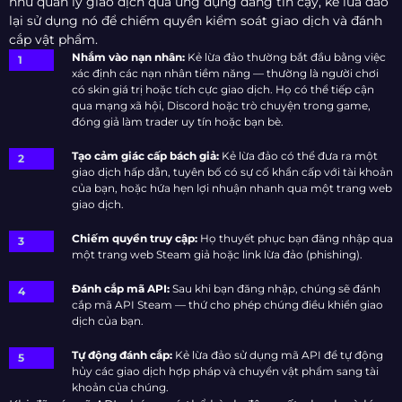
như quản lý giao dịch qua ứng dụng đáng tin cậy, kẻ lừa đảo
lại sử dụng nó để chiếm quyền kiểm soát giao dịch và đánh
cắp vật phẩm.
Nhắm vào nạn nhân:
Kẻ lừa đảo thường bắt đầu bằng việc
xác định các nạn nhân tiềm năng — thường là người chơi
có skin giá trị hoặc tích cực giao dịch. Họ có thể tiếp cận
qua mạng xã hội, Discord hoặc trò chuyện trong game,
đóng giả làm trader uy tín hoặc bạn bè.
Tạo cảm giác cấp bách giả:
Kẻ lừa đảo có thể đưa ra một
giao dịch hấp dẫn, tuyên bố có sự cố khẩn cấp với tài khoản
của bạn, hoặc hứa hẹn lợi nhuận nhanh qua một trang web
giao dịch.
Chiếm quyền truy cập:
Họ thuyết phục bạn đăng nhập qua
một trang web Steam giả hoặc link lừa đảo (phishing).
Đánh cắp mã API:
Sau khi bạn đăng nhập, chúng sẽ đánh
cắp mã API Steam — thứ cho phép chúng điều khiển giao
dịch của bạn.
Tự động đánh cắp:
Kẻ lừa đảo sử dụng mã API để tự động
hủy các giao dịch hợp pháp và chuyển vật phẩm sang tài
khoản của chúng.