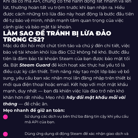
Khi đã có mã API, chúng có thể hành động rất nhanh và lén
lút, thường hoàn tất vụ trộm trước khi bạn nhận ra. Hiểu
được cách những trò lừa đảo này hoạt động là bước đầu tiên
để tự bảo vệ mình, nhấn mạnh tầm quan trọng của việc
cảnh giác và bảo mật tài khoản.
LÀM SAO ĐỂ TRÁNH BỊ LỪA ĐẢO
TRONG CS2?
Mặc dù đòi hỏi một chút tỉnh táo và chú ý đến chi tiết, việc
bảo vệ tài khoản khỏi lừa đảo CS2 không hề khó. Bước đầu
tiên là đảm bảo tài khoản Steam của bạn được bảo mật tối
đa. Bật
Steam Guard
để kích hoạt xác thực hai yếu tố là
điều cực kỳ cần thiết. Tính năng này tạo một lớp bảo vệ bổ
sung, yêu cầu bạn xác nhận mọi lần đăng nhập trên thiết bị
mới qua điện thoại hoặc email. Kết hợp với một mật khẩu
mạnh, duy nhất — bạn đã khiến việc lừa đảo trở nên khó
khăn hơn rất nhiều. Mẹo nhỏ:
hãy đổi mật khẩu mỗi vài
tháng
— để chắc ăn.
Mẹo nhanh để giữ an toàn:
Sử dụng các dịch vụ bên thứ ba đáng tin cậy khi yêu cầu
mã API của bạn.
Dùng ứng dụng di động Steam để xác nhận giao dịch và