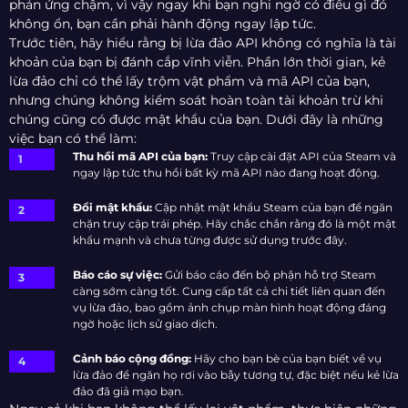
phản ứng chậm, vì vậy ngay khi bạn nghi ngờ có điều gì đó
không ổn, bạn cần phải hành động ngay lập tức.
Trước tiên, hãy hiểu rằng bị lừa đảo API không có nghĩa là tài
khoản của bạn bị đánh cắp vĩnh viễn. Phần lớn thời gian, kẻ
lừa đảo chỉ có thể lấy trộm vật phẩm và mã API của bạn,
nhưng chúng không kiểm soát hoàn toàn tài khoản trừ khi
chúng cũng có được mật khẩu của bạn. Dưới đây là những
việc bạn có thể làm:
Thu hồi mã API của bạn:
Truy cập cài đặt API của Steam và
ngay lập tức thu hồi bất kỳ mã API nào đang hoạt động.
Đổi mật khẩu:
Cập nhật mật khẩu Steam của bạn để ngăn
chặn truy cập trái phép. Hãy chắc chắn rằng đó là một mật
khẩu mạnh và chưa từng được sử dụng trước đây.
Báo cáo sự việc:
Gửi báo cáo đến bộ phận hỗ trợ Steam
càng sớm càng tốt. Cung cấp tất cả chi tiết liên quan đến
vụ lừa đảo, bao gồm ảnh chụp màn hình hoạt động đáng
ngờ hoặc lịch sử giao dịch.
Cảnh báo cộng đồng:
Hãy cho bạn bè của bạn biết về vụ
lừa đảo để ngăn họ rơi vào bẫy tương tự, đặc biệt nếu kẻ lừa
đảo đã giả mạo bạn.