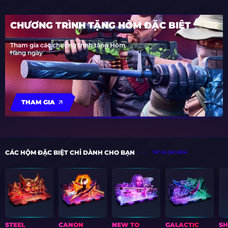
CHƯƠNG TRÌNH TẶNG HÒM ĐẶC BIỆT
Tham gia các chương trình tặng Hòm
hàng ngày
THAM GIA
CÁC HỘM ĐẶC BIỆT CHỈ DÀNH CHO BẠN
TẤT CẢ CÁC HỘM
STEEL
CANON
NEW TO
GALACTIC
S