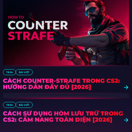
T8 04
BÀI VIẾT
CÁCH COUNTER-STRAFE TRONG CS2:
HƯỚNG DẪN ĐẦY ĐỦ [2026]
T8 04
BÀI VIẾT
CÁCH SỬ DỤNG HÒM LƯU TRỮ TRONG
CS2: CẨM NANG TOÀN DIỆN [2026]