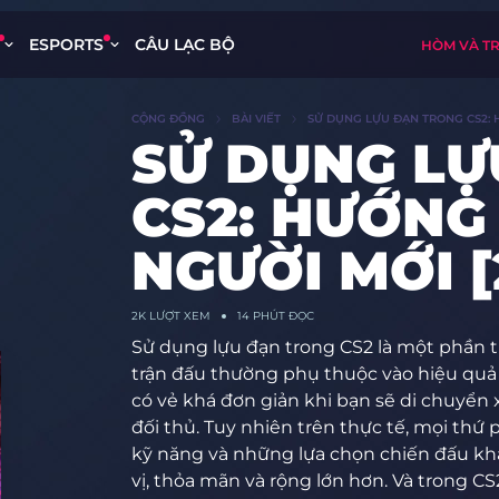
ESPORTS
CÂU LẠC BỘ
HÒM VÀ T
CỘNG ĐỒNG
BÀI VIẾT
SỬ DỤNG LỰU ĐẠN TRONG CS2: 
SỬ DỤNG LỰ
CS2: HƯỚNG
NGƯỜI MỚI [
2K
LƯỢT XEM
14 PHÚT ĐỌC
Sử dụng lựu đạn trong CS2 là một phần t
trận đấu thường phụ thuộc vào hiệu quả 
có vẻ khá đơn giản khi bạn sẽ di chuyển
đối thủ. Tuy nhiên trên thực tế, mọi thứ 
kỹ năng và những lựa chọn chiến đấu khá
vị, thỏa mãn và rộng lớn hơn. Và trong C