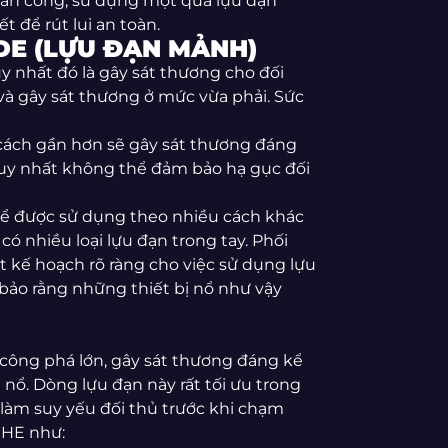
ủ tấn công, sử dụng một quả lựu đạn
 để rút lui an toàn.
E (LỰU ĐẠN MẢNH)
nhất đó là gây sát thương cho đối
và gây sát thương ở mức vừa phải. Sức
 cách gần hơn sẽ gây sát thương đáng
duy nhất không thể đảm bảo hạ gục đối
hể được sử dụng theo nhiều cách khác
có nhiều loại lựu đạn trong tay. Phối
t kế hoạch rõ ràng cho việc sử dụng lựu
bảo rằng những thiết bị nổ như vậy
công phá lớn, gây sát thương đáng kể
 nổ. Dòng lựu đạn này rất tối ưu trong
 làm suy yếu đối thủ trước khi chạm
 HE như: