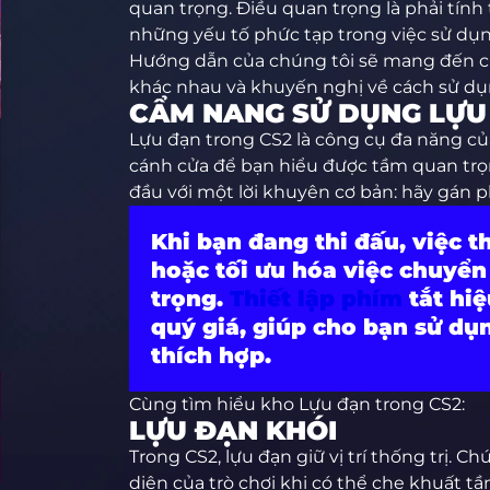
quan trọng. Điều quan trọng là phải tính
những yếu tố phức tạp trong việc sử dụng
Hướng dẫn của chúng tôi sẽ mang đến ch
khác nhau và khuyến nghị về cách sử dụ
CẨM NANG SỬ DỤNG LỰU
Lựu đạn trong CS2 là công cụ đa năng của
cánh cửa để bạn hiểu được tầm quan trọ
đầu với một lời khuyên cơ bản: hãy gán 
Khi bạn đang thi đấu, việc t
hoặc tối ưu hóa việc chuyển
trọng.
Thiết lập phím
tắt hiệ
quý giá, giúp cho bạn sử dụ
thích hợp.
Cùng tìm hiểu kho Lựu đạn trong CS2:
LỰU ĐẠN KHÓI
Trong CS2, lựu đạn giữ vị trí thống trị. C
diện của trò chơi khi có thể che khuất tầ