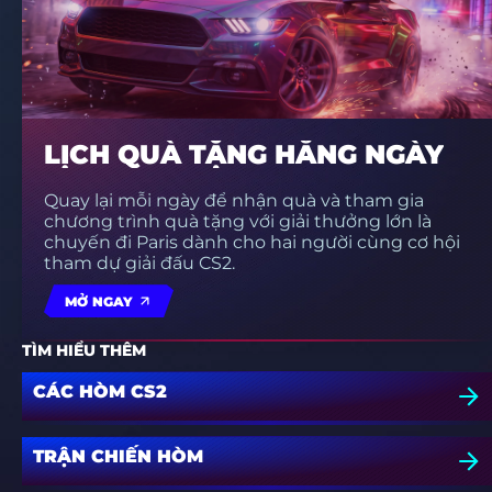
LỊCH QUÀ TẶNG HẰNG NGÀY
Quay lại mỗi ngày để nhận quà và tham gia
chương trình quà tặng với giải thưởng lớn là
chuyến đi Paris dành cho hai người cùng cơ hội
tham dự giải đấu CS2.
MỞ NGAY
TÌM HIỂU THÊM
CÁC HÒM CS2
TRẬN CHIẾN HÒM