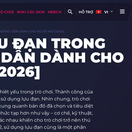
RÒ CHƠI
WIKI CÁC SKIN
MERCH
HỖ TRỢ
VI
HƯỚNG DẪN DÀNH CHO NGƯỜI MỚI [2026]
U ĐẠN TRONG
 DẪN DÀNH CHO
2026]
hiết yếu trong trò chơi. Thành công của
sử dụng lựu đạn. Nhìn chung, trò chơi
 xung quanh bản đồ đã chọn và tiêu diệt
phức tạp hơn như vậy – cơ chế, kỹ thuật,
c nhau khiến cho trò chơi trở nên thú
S2, sử dụng lựu đạn cũng là một phần