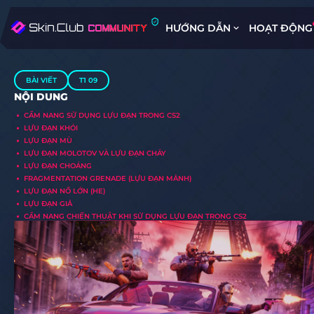
HƯỚNG DẪN
HOẠT ĐỘNG
BÀI VIẾT
T1 09
NỘI DUNG
CẨM NANG SỬ DỤNG LỰU ĐẠN TRONG CS2
LỰU ĐẠN KHÓI
LỰU ĐẠN MÙ
LỰU ĐẠN MOLOTOV VÀ LỰU ĐẠN CHÁY
LỰU ĐẠN CHOÁNG
FRAGMENTATION GRENADE (LỰU ĐẠN MẢNH)
LỰU ĐẠN NỔ LỚN (HE)
LỰU ĐẠN GIẢ
CẨM NANG CHIẾN THUẬT KHI SỬ DỤNG LỰU ĐẠN TRONG CS2