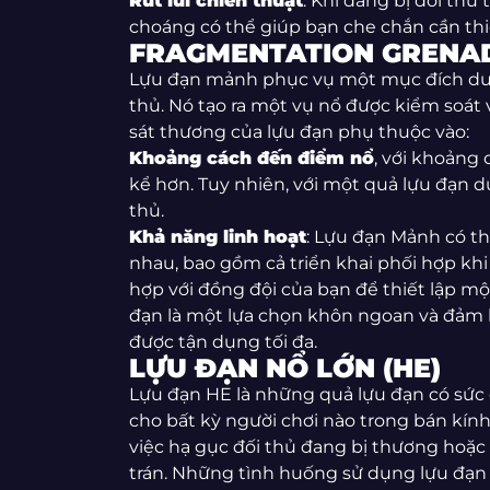
Rút lui chiến thuật
: Khi đang bị đối th
choáng có thể giúp bạn che chắn cần thiết
FRAGMENTATION GRENAD
Lựu đạn mảnh phục vụ một mục đích duy 
thủ. Nó tạo ra một vụ nổ được kiểm soát 
sát thương của lựu đạn phụ thuộc vào:
Khoảng cách đến điểm nổ
, với khoảng
kể hơn. Tuy nhiên, với một quả lựu đạn 
thủ.
Khả năng linh hoạt
: Lựu đạn Mảnh có t
nhau, bao gồm cả triển khai phối hợp khi 
hợp với đồng đội của bạn để thiết lập mộ
đạn là một lựa chọn khôn ngoan và đảm 
được tận dụng tối đa.
LỰU ĐẠN NỔ LỚN (HE)
Lựu đạn HE là những quả lựu đạn có sức 
cho bất kỳ người chơi nào trong bán kính
việc hạ gục đối thủ đang bị thương hoặc
trán. Những tình huống sử dụng lựu đạn