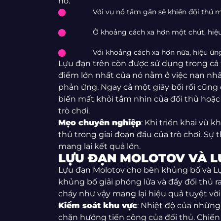
nổ:
Với vụ nổ tầm gần sẽ khiến đối thủ mấ
Ở khoảng cách xa hơn một chút, hiệu 
Với khoảng cách xa hơn nữa, hiệu ứn
Lựu đạn trên còn được sử dụng trong cả
điểm lớn nhất của nó nằm ở việc nạn nh
phản ứng. Ngay cả một giây bối rối cũng 
biến mất khỏi tầm nhìn của đối thủ hoặc
trò chơi.
Mẹo chuyên nghiệp
: Khi triển khai vũ 
thủ trong giai đoạn đầu của trò chơi. Sự 
mang lại kết quả lớn.
LỰU ĐẠN MOLOTOV VÀ L
Lựu đạn Molotov cho bên khủng bố và L
khủng bố giải phóng lửa và đẩy đối thủ 
cháy như vậy mang lại hiệu quả tuyệt vờ
Kiểm soát khu vực
: Nhiệt độ của những 
chặn hướng tiến công của đối thủ. Chiến 