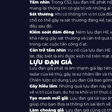
Tầm nhìn
: Trong CS2, lựu đạn HE phát nổ
mang lại thông tin có giá trị với những ai
Sát thương
: Khi có thông tin vị trí của
chỗ có thể gây ra sát thương đáng kể, tạo 
đầu sau đó.
Kiểm soát đám đông
: Ném lựu đạn HE v
khả năng gây sát thương và cản trở quá tr
trong các cuộc tấn công ồ ạt.
Cản trở tầm nhìn
: Vụ nổ của lựu đạn HE
lát, đặc biệt là khi được kích nổ trên mặt 
LỰU ĐẠN GIẢ
Lựu đạn giả phát ra âm thanh giả lập tiếng
radar của kẻ thù, gây ra sự nhầm lẫn và th
Chiến lược sử dụng Lựu đạn Giả bao gồm
Gây hiểu lầm
: Những quả lựu đạn này là
về vị trí của bạn, dụ họ ra khỏi vị trí thực 
Tạo manh mối giả
: Lựu đạn giả tái tạo 
giúp cho bạn đưa ra thông tin sai lệch về
Làm choáng giả
: Lựu đạn giả cũng có t