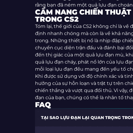
rằng bạn đã ném một quả lựu đạn choáng
CẨM NANG CHIẾN THUẬT 
TRONG CS2
Tóm lại, thế giới của CS2 không chỉ là về
định nhanh chóng mà còn là về khả năn
trong. Những thiết bị nổ là nhịp đập chiế
chuyển cục diện trận đấu và đánh bại đố
đến thị giác của một quả lựu đạn mù, k
quả lựu đạn cháy, phát nổ lớn của lựu đạ
mỗi loại lựu đạn đều mang đến yếu tố c
Khi được sử dụng với độ chính xác và tin
hưởng của sự hỗn loạn và trật tự trên ch
chiến thắng và vượt qua đối thủ. Vì vậy,
đạn của bạn, chúng có thể là nhân tố tha
FAQ
TẠI SAO LỰU ĐẠN LẠI QUAN TRỌNG TRO