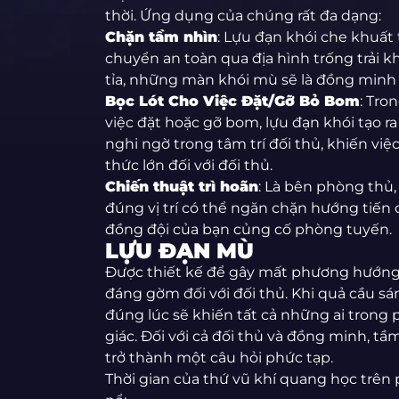
thời. Ứng dụng của chúng rất đa dạng:
Chặn tầm nhìn
: Lựu đạn khói che khuất
chuyển an toàn qua địa hình trống trải kh
tỉa, những màn khói mù sẽ là đồng minh 
Bọc Lót Cho Việc Đặt/Gỡ Bỏ Bom
: Tro
việc đặt hoặc gỡ bom, lựu đạn khói tạo 
nghi ngờ trong tâm trí đối thủ, khiến vi
thức lớn đối với đối thủ.
Chiến thuật trì hoãn
: Là bên phòng thủ,
đúng vị trí có thể ngăn chặn hướng tiến 
đồng đội của bạn củng cố phòng tuyến.
LỰU ĐẠN MÙ
Được thiết kế để gây mất phương hướng 
đáng gờm đối với đối thủ. Khi quả cầu s
đúng lúc sẽ khiến tất cả những ai trong p
giác. Đối với cả đối thủ và đồng minh, 
trở thành một câu hỏi phức tạp.
Thời gian của thứ vũ khí quang học trên 