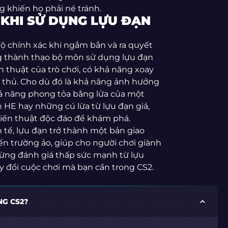
 khiến họ phải né tránh.
KHI SỬ DỤNG LỰU ĐẠN
 độ chính xác khi ngắm bắn và ra quyết
g thành thạo bộ môn sử dụng lựu đạn
n thuật của trò chơi, có khả năng xoay
i thủ. Cho dù đó là khả năng ảnh hưởng
hả năng phong tỏa bằng lửa của một
n HE hay những cú lừa từ lựu đạn giả,
hiến thuật độc đáo để khám phá.
h tế, lựu đạn trở thành một bản giao
iến trường ảo, giúp cho người chơi giành
 đừng đánh giá thấp sức mạnh từ lựu
y đổi cuộc chơi mà bạn cần trong CS2.
NG CS2?