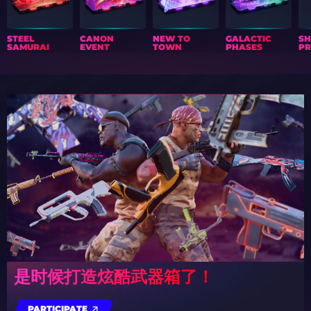
STEEL
CANON
NEW TO
GALACTIC
S
SAMURAI
EVENT
TOWN
PHASES
PR
是时候打造炫酷武器箱了！
PARTICIPATE