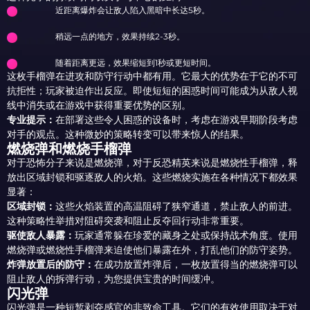
近距离爆炸会让敌人陷入黑暗中长达5秒。
稍远一点的地方，效果持续2-3秒。
随着距离更远，效果缩短到1秒或更短时间。
这枚手榴弹在进攻和防守行动中都有用。它最大的优势在于它的不可
抗拒性；玩家被迫作出反应。即使短短的困惑时间可能成为从敌人视
线中消失或在游戏中获得重要优势的区别。
专业提示：
在部署这些令人困惑的设备时，考虑在游戏早期阶段考虑
对手的观点。这种微妙的策略转变可以带来惊人的结果。
燃烧弹和燃烧手榴弹
对于恐怖分子来说是燃烧弹，对于反恐精英来说是燃烧性手榴弹，释
放出区域封锁和驱逐敌人的火焰。这些燃烧实施在各种情况下都效果
显著：
区域封锁：
这些火焰装置的高温阻碍了狭窄通道，禁止敌人的前进。
这种策略性举措对阻碍突袭和阻止反夺回行动非常重要。
驱使敌人暴露：
玩家通常躲在珍爱的藏身之处或保持战术角度。使用
燃烧弹或燃烧性手榴弹来迫使他们暴露在外，打乱他们的防守姿势。
炸弹放置后的防守：
在成功放置炸弹后，一枚放置得当的燃烧弹可以
阻止敌人的拆弹行动，为您提供宝贵的时间缓冲。
闪光弹
闪光弹是一种短暂剥夺感官的非致命工具。它们的有效使用取决于对