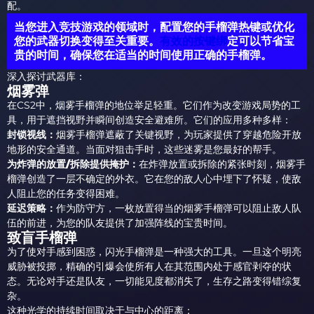
配。
当您进入竞技游戏的领域时，配置您的手榴弹热键或优化
您的武器切换变得至关重要。
有效的按键绑
定可以节省宝
贵的时间，确保您在适当的时间使用正确的手榴弹。
深入探讨武器库：
烟雾弹
在CS2中，烟雾手榴弹的地位举足轻重。它们作为改变游戏局势的工
具，用于遮挡视野并瞬间创造安全避难所。它们的应用多种多样：
封锁视线：
烟雾手榴弹遮蔽了关键视野，为玩家提供了穿越危险开放
地形的安全通道。当面对狙击手时，这些迷雾是您最好的帮手。
为炸弹的放置/拆除提供掩护：
在炸弹放置或拆除的紧张时刻，烟雾手
榴弹创造了一层不确定的外衣。它在您的敌人心中埋下了怀疑，使敌
人阻止您的任务变得困难。
延迟策略：
作为防守方，一枚放置得当的烟雾手榴弹可以阻止敌人队
伍的前进，为您的队友提供了加强阵线的宝贵时间。
致盲手榴弹
为了使对手感到困惑，闪光手榴弹是一种强大的工具。一旦这个明亮
威胁被投掷，精确的引爆会使所有人在其范围内处于感官剥夺的状
态。无论对手还是队友，一切能见度都消失了，生存之路变得错综复
杂。
这种光学的持续时间取决于与中心的距离：