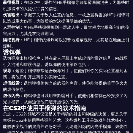
获得视野：
在CS2中，爆炸的HE手榴弹导致烟雾瞬间消失，为那些时
机抓得准的人提供宝贵的信息。
伤害输出：
掌握了关于敌人位置的信息，一枚放置得当的HE手榴弹可
以造成重大伤害，为随后的对决提供明确的优势。
人群控制：
将HE手榴弹投掷到一群敌人中，最大程度地提高它们的伤
害潜力，尤其是在突袭期间。
隔绝视野：
HE手榴弹的爆炸可以短暂地遮蔽视野，尤其是在地面上引
爆时。
诱饵弹
诱饵弹发出模拟枪声，并在敌人屏幕上生成虚假的雷达信号，向战场
引入混淆和错误信息。诱饵弹的使用策略包括：
误导：
这些手榴弹非常适合误导对手，使他们对你的实际位置感到困
惑，将他们引开远离你的实际位置。
虚假线索：
诱饵弹模仿你当前武器的声音，使你能够提供关于你火力
的虚假信息。
虚假闪光：
诱饵弹也可以用来欺骗对手，使他们相信你已经投掷了闪
光手榴弹，从而迫使他们避开虚假的闪光。
在CS2中使用手榴弹的战术指南
总之，CS2的领域不仅仅是关于精确的射击和秒级的决策，更是关于
掌握在CS2中使用手榴弹的艺术。这些爆炸工具是游戏的战术核心，
能够改变战斗的局势并迷惑对手。无论是闪烁的闪光手榴弹、燃烧性
手榴弹的火焰封锁、HE手榴弹的爆炸威力还是诱饵弹的虚假幻象，每