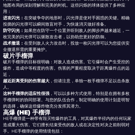
地图布局的深刻理解和完美的时机。这些闪烁的球体提供了多种应
用：
进攻闪光：
在突破争夺的地形时，闪光弹是使对手困惑的关键。精确
投掷的闪光弹可以瞬间致盲对手，为快速消灭做好准备。
防守闪光：
如果您在防守一个位置并听到敌人的脚步声越来越近，一
枚完美的闪光弹可以驱散攻击者，以协助您更好的防御。
战术撤退：
在受到敌人火力攻击时，投放一枚闪光弹可以为您提供安
全撤退所需的重要掩护。
破片手榴弹
破片手榴弹的目标很明确：对敌人造成伤害。它引爆时会产生受控的
爆炸，造成中等程度的伤害。伤害的严重程度取决于距离爆炸点的远
近，
越近距离受到的伤害越大
，但请注意，单独一枚手榴弹不足以击杀敌
人。
这种手榴弹的适应性很强
，可以以多种方式使用，特别是在拥有多枚
手榴弹时的协同部署。与您的队伍合作，制定明确的使用计划是明智
的选择，确保这些爆炸物充分发挥其潜力。
高爆 (HE) 手榴弹
HE手榴弹是一种带有毁灭性爆炸的工具，对其爆炸半径内的任何玩家
造成重大伤害。它们擅长结束受伤的敌人或在决定性对决之前削弱对
手。HE手榴弹的使用情境包括：