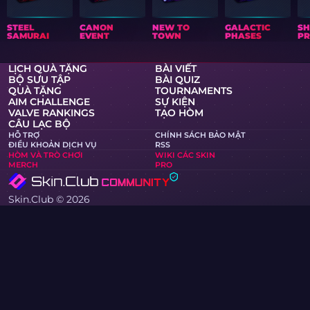
STEEL
CANON
NEW TO
GALACTIC
S
SAMURAI
EVENT
TOWN
PHASES
PR
LỊCH QUÀ TẶNG
BÀI VIẾT
BỘ SƯU TẬP
BÀI QUIZ
QUÀ TẶNG
TOURNAMENTS
AIM CHALLENGE
SỰ KIỆN
VALVE RANKINGS
TẠO HÒM
CÂU LẠC BỘ
HỖ TRỢ
CHÍNH SÁCH BẢO MẬT
ĐIỀU KHOẢN DỊCH VỤ
RSS
HÒM VÀ TRÒ CHƠI
WIKI CÁC SKIN
MERCH
PRO
Skin.Club © 2026
Bạn có thể nhận được skin yêu thích của mình với giá tốt
nhất. Tất cả các giao dịch hoạt động ở chế độ tự động qua
Steam bots.
MOONTAIN LTD, số 13 đường Kypranoros, văn phòng 205,
1061, Nicosia, Síp
Nếu bạn là chủ sở hữu bản quyền và phát hiện nội dung trên
trang web vi phạm quyền của mình, vui lòng liên hệ với
chúng tôi qua email tại community@skin.club . Chúng tôi