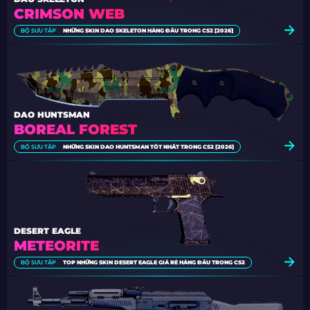
CRIMSON WEB
BỘ SƯU TẬP
NHỮNG SKIN DAO SKELETON HÀNG ĐẦU TRONG CS2 [2026]
DAO HUNTSMAN
BOREAL FOREST
BỘ SƯU TẬP
NHỮNG SKIN DAO HUNTSMAN TỐT NHẤT TRONG CS2 [2026]
DESERT EAGLE
METEORITE
BỘ SƯU TẬP
TOP NHỮNG SKIN DESERT EAGLE GIÁ RẺ HÀNG ĐẦU TRONG CS2