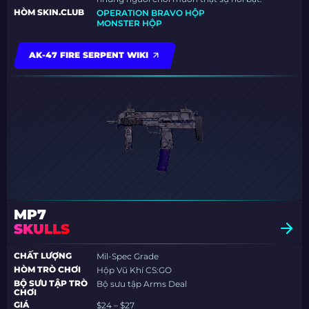
HÒM SKIN.CLUB
OPERATION BRAVO HỘP
MONSTER HỘP
AK-47 FIRE SERPENT WIKI
MP7
SKULLS
CHẤT LƯỢNG
Mil-Spec Grade
HÒM TRÒ CHƠI
Hộp Vũ Khí CS:GO
BỘ SƯU TẬP TRÒ
Bộ sưu tập Arms Deal
CHƠI
GIÁ
$24 – $27