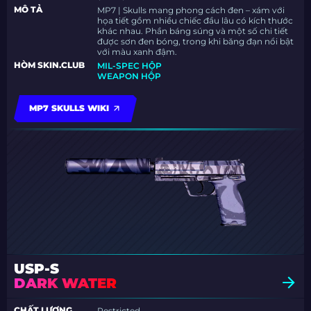
MÔ TẢ
MP7 | Skulls mang phong cách đen – xám với
họa tiết gồm nhiều chiếc đầu lâu có kích thước
khác nhau. Phần báng súng và một số chi tiết
được sơn đen bóng, trong khi băng đạn nổi bật
với màu xanh đậm.
HÒM SKIN.CLUB
MIL-SPEC HỘP
WEAPON HỘP
MP7 SKULLS WIKI
USP-S
DARK WATER
CHẤT LƯỢNG
Restricted