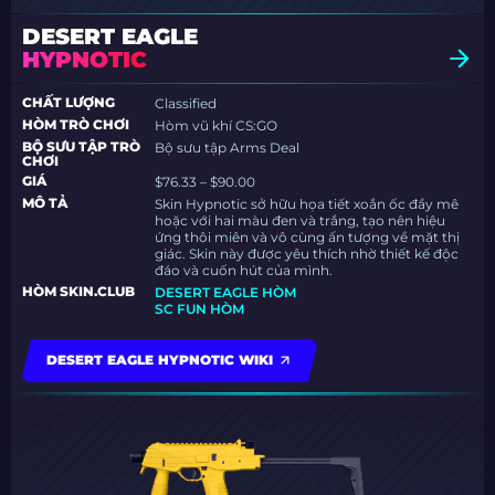
DESERT EAGLE
HYPNOTIC
CHẤT LƯỢNG
Classified
HÒM TRÒ CHƠI
Hòm vũ khí CS:GO
BỘ SƯU TẬP TRÒ
Bộ sưu tập Arms Deal
CHƠI
GIÁ
$76.33 – $90.00
MÔ TẢ
Skin Hypnotic sở hữu họa tiết xoắn ốc đầy mê
hoặc với hai màu đen và trắng, tạo nên hiệu
ứng thôi miên và vô cùng ấn tượng về mặt thị
giác. Skin này được yêu thích nhờ thiết kế độc
đáo và cuốn hút của mình.
HÒM SKIN.CLUB
DESERT EAGLE HÒM
SC FUN HÒM
DESERT EAGLE HYPNOTIC WIKI