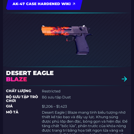
AK-47 CASE HARDENED WIKI
DESERT EAGLE
BLAZE
CHẤT LƯỢNG
Restricted
BỘ SƯU TẬP TRÒ
Bộ sưu tập Dust
CHƠI
GIÁ
$1,206 – $1,423
MÔ TẢ
Desert Eagle | Blaze mang tính biểu tượng nhờ
thiết kế táo bạo và đầy uy lực. Khung súng
được phủ lớp đen đặc, bóng gọn và hiện đại. Để
tăng chất “bốc lửa”, phần trước của khóa nòng
được trang trí bằng họa tiết ngọn lửa vàng và