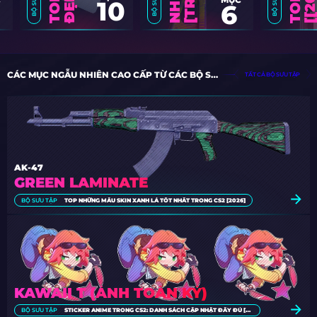
10
6
CÁC MỤC NGẪU NHIÊN CAO CẤP TỪ CÁC BỘ SƯU TẬP
TẤT CẢ BỘ SƯU TẬP
AK-47
GREEN LAMINATE
BỘ SƯU TẬP
TOP NHỮNG MẪU SKIN XANH LÁ TỐT NHẤT TRONG CS2 [2026]
KAWAII T (ẢNH TOÀN KÝ)
BỘ SƯU TẬP
STICKER ANIME TRONG CS2: DANH SÁCH CẬP NHẬT ĐẦY ĐỦ [2026]