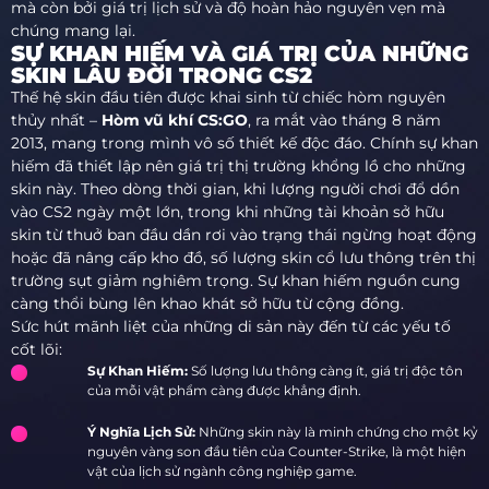
mà còn bởi giá trị lịch sử và độ hoàn hảo nguyên vẹn mà
chúng mang lại.
SỰ KHAN HIẾM VÀ GIÁ TRỊ CỦA NHỮNG
SKIN LÂU ĐỜI TRONG CS2
Thế hệ skin đầu tiên được khai sinh từ chiếc hòm nguyên
thủy nhất –
Hòm vũ khí CS:GO
, ra mắt vào tháng 8 năm
2013, mang trong mình vô số thiết kế độc đáo. Chính sự khan
hiếm đã thiết lập nên giá trị thị trường khổng lồ cho những
skin này. Theo dòng thời gian, khi lượng người chơi đổ dồn
vào CS2 ngày một lớn, trong khi những tài khoản sở hữu
skin từ thuở ban đầu dần rơi vào trạng thái ngừng hoạt động
hoặc đã nâng cấp kho đồ, số lượng skin cổ lưu thông trên thị
trường sụt giảm nghiêm trọng. Sự khan hiếm nguồn cung
càng thổi bùng lên khao khát sở hữu từ cộng đồng.
Sức hút mãnh liệt của những di sản này đến từ các yếu tố
cốt lõi:
Sự Khan Hiếm:
Số lượng lưu thông càng ít, giá trị độc tôn
của mỗi vật phẩm càng được khẳng định.
Ý Nghĩa Lịch Sử:
Những skin này là minh chứng cho một kỷ
nguyên vàng son đầu tiên của Counter-Strike, là một hiện
vật của lịch sử ngành công nghiệp game.