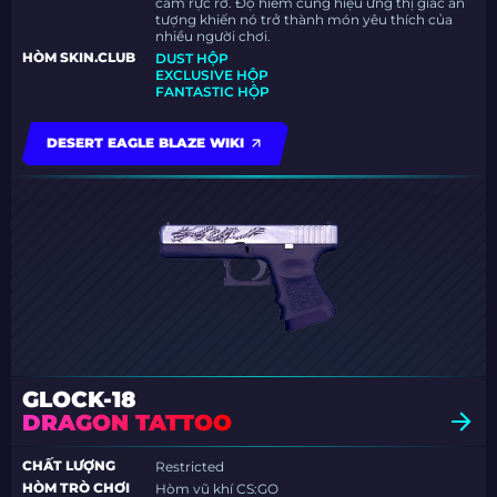
cam rực rỡ. Độ hiếm cùng hiệu ứng thị giác ấn
tượng khiến nó trở thành món yêu thích của
nhiều người chơi.
HÒM SKIN.CLUB
DUST HỘP
EXCLUSIVE HỘP
FANTASTIC HỘP
DESERT EAGLE BLAZE WIKI
GLOCK-18
DRAGON TATTOO
CHẤT LƯỢNG
Restricted
HÒM TRÒ CHƠI
Hòm vũ khí CS:GO