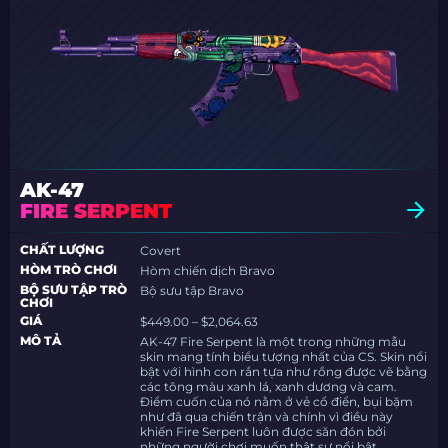
AK-47
FIRE SERPENT
CHẤT LƯỢNG
Covert
HÒM TRÒ CHƠI
Hòm chiến dịch Bravo
BỘ SƯU TẬP TRÒ
Bộ sưu tập Bravo
CHƠI
GIÁ
$449.00 – $2,064.63
MÔ TẢ
AK-47 Fire Serpent là một trong những mẫu
skin mang tính biểu tượng nhất của CS. Skin nổi
bật với hình con rắn tựa như rồng được vẽ bằng
các tông màu xanh lá, xanh dương và cam.
Điểm cuốn của nó nằm ở vẻ cổ điển, bụi bặm
như đã qua chiến trận và chính vì điều này
khiến Fire Serpent luôn được săn đón bởi
những người chơi muốn thật sự nổi bật.