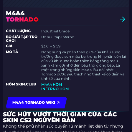
M4A4
TORNADO
CHẤT LƯỢNG
Industrial Grade
BỘ SƯU TẬP TRÒ
Bộ sưu tập Inferno
CHƠI
GIÁ
$3.61 – $159
MÔ TẢ
Nòng súng và phần thân giữa của khẩu súng
trường được sơn màu be, trong khi phần còn lại
của vũ khí được hoàn thiện bằng tông màu
xanh xám gợi nhớ đến bầu trời giông bão. Là
một trong những skin M4A4 lâu đời nhất,
Tornado được yêu thích nhờ thiết kế cổ điển và
tinh tế của mình.
HÒM SKIN.CLUB
M4A4 HÒM
INFERNO HÒM
M4A4 TORNADO WIKI
SỨC HÚT VƯỢT THỜI GIAN CỦA CÁC
SKIN CS2 NGUYÊN BẢN
Không thể phủ nhận sức quyến rũ mãnh liệt đến từ những