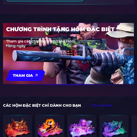
CHƯƠNG TRÌNH TẶNG HÒM ĐẶC BIỆT
Tham gia các chương trình tặng Hòm
hàng ngày
THAM GIA
CÁC HỘM ĐẶC BIỆT CHỈ DÀNH CHO BẠN
TẤT CẢ CÁC HỘM