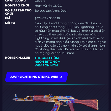
CHẤT LƯỢNG
Covert
HÒM TRÒ CHƠI
Hòm vũ khí CS:GO
BỘ SƯU TẬP TRÒ
Bộ sưu tập Arms Deal
CHƠI
GIÁ
$474.89 – $503.18
MÔ TẢ
Skin này là một trong những skin đầu tiên và
nổi tiếng nhất trong CS2. Skin Lightning Strike
sở hữu nền màu tím nổi bật với một tia sét điện
chạy dọc theo toàn bộ chiều dài của vũ khí.
Lightning Strike được yêu thích nhờ thiết kế cổ
điển và mang tính biểu tượng. Độ hiếm cùng vẻ
ngoài độc đáo của nó khiến đây trở thành món
đồ không thể thiếu đối với các nhà sưu tầm và
những người chơi lâu năm.
HÒM SKIN.CLUB
THE GOAT HÒM
NEON BITZ HÒM
WEAPON HÒM
AWP LIGHTNING STRIKE WIKI