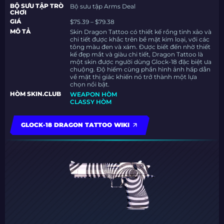
BỘ SƯU TẬP TRÒ
Bộ sưu tập Arms Deal
CHƠI
GIÁ
$75.39 – $79.38
MÔ TẢ
Skin Dragon Tattoo có thiết kế rồng tinh xảo và
chi tiết được khắc trên bề mặt kim loại, với các
tông màu đen và xám. Được biết đến nhờ thiết
kế đẹp mắt và giàu chi tiết, Dragon Tattoo là
một skin được người dùng Glock-18 đặc biệt ưa
chuộng. Độ hiếm cùng phần hình ảnh hấp dẫn
về mặt thị giác khiến nó trở thành một lựa
chọn nổi bật.
HÒM SKIN.CLUB
WEAPON HÒM
CLASSY HÒM
GLOCK-18 DRAGON TATTOO WIKI