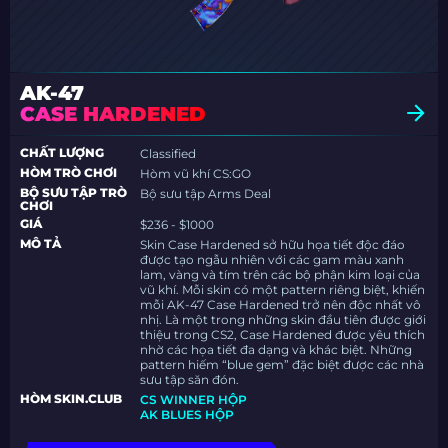
AK-47
CASE HARDENED
CHẤT LƯỢNG
Classified
HÒM TRÒ CHƠI
Hòm vũ khí CS:GO
BỘ SƯU TẬP TRÒ
Bộ sưu tập Arms Deal
CHƠI
GIÁ
$236 - $1000
MÔ TẢ
Skin Case Hardened sở hữu họa tiết độc đáo
được tạo ngẫu nhiên với các gam màu xanh
lam, vàng và tím trên các bộ phận kim loại của
vũ khí. Mỗi skin có một pattern riêng biệt, khiến
mỗi AK-47 Case Hardened trở nên độc nhất vô
nhị. Là một trong những skin đầu tiên được giới
thiệu trong CS2, Case Hardened được yêu thích
nhờ các họa tiết đa dạng và khác biệt. Những
pattern hiếm “blue gem” đặc biệt được các nhà
sưu tập săn đón.
HÒM SKIN.CLUB
CS WINNER HỘP
AK BLUES HỘP