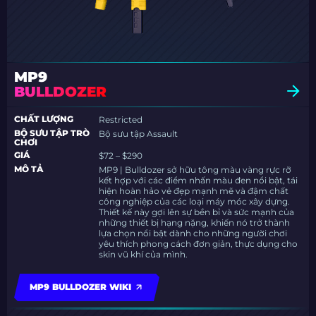
MP9
BULLDOZER
CHẤT LƯỢNG
Restricted
BỘ SƯU TẬP TRÒ
Bộ sưu tập Assault
CHƠI
GIÁ
$72 – $290
MÔ TẢ
MP9 | Bulldozer sở hữu tông màu vàng rực rỡ
kết hợp với các điểm nhấn màu đen nổi bật, tái
hiện hoàn hảo vẻ đẹp mạnh mẽ và đậm chất
công nghiệp của các loại máy móc xây dựng.
Thiết kế này gợi lên sự bền bỉ và sức mạnh của
những thiết bị hạng nặng, khiến nó trở thành
lựa chọn nổi bật dành cho những người chơi
yêu thích phong cách đơn giản, thực dụng cho
skin vũ khí của mình.
MP9 BULLDOZER WIKI