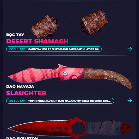
BỌC TAY
DESERT SHAMAGH
BỘ SƯU TẬP
GĂNG TAY CS2 RẺ NHẤT: DANH SÁCH CẬP NHẬT (2026)
DAO NAVAJA
SLAUGHTER
BỘ SƯU TẬP
TOP NHỮNG MẪU SKIN DAO NAVAJA TỐT NHẤT ĐỂ CHỌN TRONG CS2 [2026]
DAO SKELETON