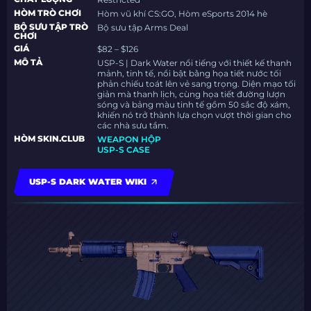
HÒM TRÒ CHƠI
Hòm vũ khí CS:GO, Hòm eSports 2014 hè
BỘ SƯU TẬP TRÒ
Bộ sưu tập Arms Deal
CHƠI
GIÁ
$82 – $126
MÔ TẢ
USP-S | Dark Water nổi tiếng với thiết kế thanh
mảnh, tinh tế, nổi bật bằng họa tiết nước tối
phản chiếu toát lên vẻ sang trọng. Diện mạo tối
giản mà thanh lịch, cùng họa tiết đường lượn
sóng và bảng màu tinh tế gồm 50 sắc độ xám,
khiến nó trở thành lựa chọn vượt thời gian cho
các nhà sưu tầm.
HÒM SKIN.CLUB
WEAPON HỘP
USP-S CASE
USP-S DARK WATER WIKI