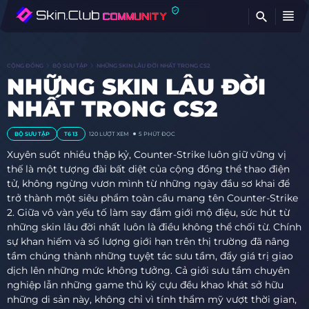
TÌ
CỘNG ĐỒNG
BỘ SƯU TẬP
NHỮNG SKIN LÂU ĐỜI NHẤT TRONG CS2
NHỮNG SKIN LÂU ĐỜI
NHẤT TRONG CS2
BỘ SƯU TẬP
T6 13
120
LƯỢT XEM
5 PHÚT ĐỌC
Xuyên suốt nhiều thập kỷ, Counter-Strike luôn giữ vững vị
thế là một tượng đài bất diệt của cộng đồng thể thao điện
tử, không ngừng vươn mình từ những ngày đầu sơ khai để
trở thành một siêu phẩm toàn cầu mang tên Counter-Strike
2. Giữa vô vàn yếu tố làm say đắm giới mộ điệu, sức hút từ
những skin lâu đời nhất luôn là điều không thể chối từ. Chính
sự khan hiếm và số lượng giới hạn trên thị trường đã nâng
tầm chúng thành những tuyệt tác sưu tầm, đẩy giá trị giao
dịch lên những mức không tưởng. Cả giới sưu tầm chuyên
nghiệp lẫn những game thủ kỳ cựu đều khao khát sở hữu
những di sản này, không chỉ vì tính thẩm mỹ vượt thời gian,