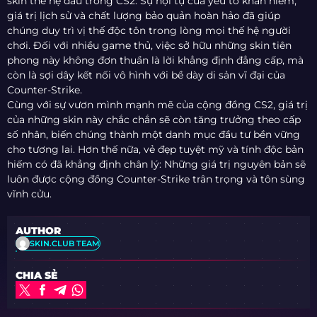
skin thế hệ đầu trong CS2. Sự hội tụ của yếu tố khan hiếm,
giá trị lịch sử và chất lượng bảo quản hoàn hảo đã giúp
chúng duy trì vị thế độc tôn trong lòng mọi thế hệ người
chơi. Đối với nhiều game thủ, việc sở hữu những skin tiên
phong này không đơn thuần là lời khẳng định đẳng cấp, mà
còn là sợi dây kết nối vô hình với bề dày di sản vĩ đại của
Counter-Strike.
Cùng với sự vươn mình mạnh mẽ của cộng đồng CS2, giá trị
của những skin này chắc chắn sẽ còn tăng trưởng theo cấp
số nhân, biến chúng thành một danh mục đầu tư bền vững
cho tương lai. Hơn thế nữa, vẻ đẹp tuyệt mỹ và tính độc bản
hiếm có đã khẳng định chân lý: Những giá trị nguyên bản sẽ
luôn được cộng đồng Counter-Strike trân trọng và tôn sùng
vĩnh cửu.
AUTHOR
SKIN.CLUB TEAM
CHIA SẺ