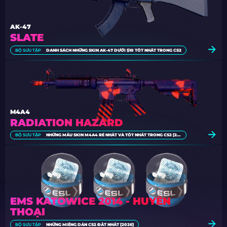
AK-47
SLATE
BỘ SƯU TẬP
DANH SÁCH NHỮNG SKIN AK-47 DƯỚI $10 TỐT NHẤT TRONG CS2
M4A4
RADIATION HAZARD
BỘ SƯU TẬP
NHỮNG MẪU SKIN M4A4 RẺ NHẤT VÀ TỐT NHẤT TRONG CS2 [2026]
EMS KATOWICE 2014 - HUYỀN
THOẠI
BỘ SƯU TẬP
NHỮNG MIẾNG DÁN CS2 ĐẮT NHẤT [2026]