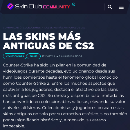
E
COMUNIDAD
COLECCIONES
LAS SKINS MÁS ANTIGUAS DE CS2
LAS SKINS MÁS
ANTIGUAS DE CS2
COLECCIONES
JUN 13
152 VISTAS
3 MINUTOS LEÍDOS
Counter-Strike ha sido un pilar en la comunidad de
videojuegos durante décadas, evolucionando desde sus
humildes comienzos hasta el fenómeno global conocido
como Counter-Strike 2. Entre los muchos aspectos que
cautivan a los jugadores, destaca el atractivo de las skins
más antiguas de CS2. Su rareza y disponibilidad limitada las
han convertido en coleccionables valiosos, elevando su valor
a niveles altísimos. Coleccionistas y jugadores buscan estas
skins antiguas no solo por su atractivo estético, sino también
por su significado histórico y, a menudo, su estado
impecable.