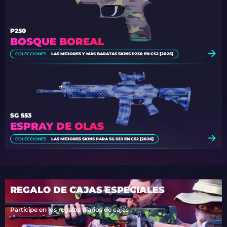
P250
BOSQUE BOREAL
COLECCIONES
LAS MEJORES Y MÁS BARATAS SKINS P250 EN CS2 [2026]
SG 553
ESPRAY DE OLAS
COLECCIONES
LAS MEJORES SKINS PARA SG 553 EN CS2 [2026]
REGALO DE CAJAS ESPECIALES
Participe en los regalos diarios de cajas