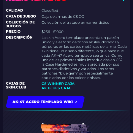
CALIDAD
Classified
CAJA DE JUEGO
Caja de armas de CS:GO
COLECCIÓN DE
Colección del tratado armamentístico
JUEGOS
PRECIO
$236 - $1000
DESCRIPCIÓN
La skin Acero templado presenta un patrón
único y aleatorio de tonos azules, dorados y
púrpuras en las partes metálicas del arma. Cada
skin tiene un diseño diferente, lo que hace que
cada AK-47 Acero templado sea única. Como
una de las primeras skins introducidas en CS2,
la Case Hardened es muy apreciada por sus
patrones distintivos y variados. Los raros
patrones “blue gem” son especialmente
codiciados por los coleccionistas.
CAJAS DE
CS WINNER CAJA
SKIN.CLUB
AK BLUES CAJA
AK-47 ACERO TEMPLADO WIKI