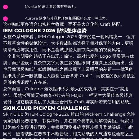
Monte 的设计看起来有些杂乱。
Aurora 缺少与其品牌形象相匹配的亮度与冲击力。
这些贴纸更多适合忠实粉丝收藏，而不是大众化的 Craft 搭配。
IEM COLOGNE 2026 贴纸整体趋势
从整个系列来看，IEM Cologne 2026 带来的是一套风格统一、但并
不算革命性的贴纸设计。大多数战队都选择了相对保守的方向，更强
调清晰度与实用性，而不是尝试那些大胆或高风险的视觉风格。
一个非常明显的趋势正在出现：简洁、高对比度的 Logo 明显更占优
势，而那些设计复杂或文字元素过多的贴纸则很难真正脱颖而出。这
也导致顶级贴纸与低级别贴纸之间出现了非常明显的差距——优秀的
贴纸几乎第一眼就能让人感觉“适合拿来 Craft”，而较差的设计则缺乏
足够的辨识度与存在感。
总体而言，Cologne 这次贴纸系列最大的成功点，其实在于“实用
性”。虽然它可能无法像某些过去的 Major 一样诞生大量传奇级经典
设计，但它确实提供了大量适合日常 Craft 与实际游戏使用的贴纸。
SKIN.CLUB PICK’EM CHALLENGE
Skin.Club 为 IEM Cologne 2026 推出的 Pick’em Challenge 允许
玩家预测比赛结果、获得积分，并在整个赛事期间解锁奖励。玩家可
以为每个阶段进行预测，并根据预测准确度逐步提升奖励等级。与此
同时，随着战队在赛事中不断晋级，相关贴纸的人气通常也会随之上