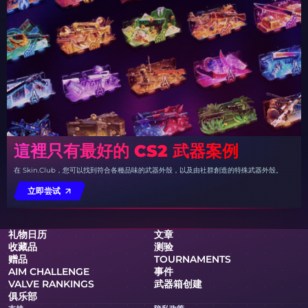
這裡只有最好的 CS2 武器案例
在 Skin.Club，您可以找到符合各種品味的武器外殼，以及由社群創造的特殊武器外殼。
立即尝试
礼物日历
文章
收藏品
测验
赠品
TOURNAMENTS
AIM CHALLENGE
事件
VALVE RANKINGS
武器箱创建
俱乐部