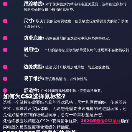
跟踪精度:
对于像素级别的精准瞄准至关重要，选择能让鼠标传
感器准确捕捉最小移动的鼠标垫。
尺寸:
取决于您的鼠标灵敏度；低灵敏度玩家需要更大的垫子以便
于舒适移动。
防滑底座:
确保在激烈的游戏过程中鼠标垫保持稳定。
耐用性:
一个好的鼠标垫应该能够承受长时间使用而不会磨损或剥
落。
边缘类型:
缝边设计可以增加耐用性，防止边缘磨损。
易于维护:
应该容易清洁，以保持性能。
舒适性:
在长时间游戏过程中防止疲劳非常重要。
如何为CS2选择鼠标垫?
选择一个鼠标垫需要结合您的游戏风格，尺寸和厚度偏好、传感器兼
容性，预算以及实际体验。无论您是需要快速甩枪的激进型玩家，还
是偏好精准控制的稳健型玩家，总有一款鼠标垫适合您。
凭借终极游戏精度在CS2中获得竞争优势。
2025年最佳CS2鼠标
确保
闪电般的反应速度和像素级的精确度。