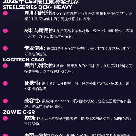
2025年CS2最佳鼠标垫推荐
STEELSERIES QCK+ HEAVY
厚度和舒适性:
6mm的厚度不仅能平滑桌面不平整的地方，还
能在长时间游戏中为手腕提供额外的缓冲。
材料与耐用性:
采用高品质布料材质，设计上注重耐用性，表面
可水洗，方便日常清洁和保养。
专业使用:
被CS2专业玩家广泛使用，表明其在高要求环境中的
可靠性和性能。
LOGITECH G640
表面与滑动性:
具有中等摩擦力的布面材质，在速度和控制之间
提供平衡，适合各种游戏风格。
便携性:
易于卷起以便携带，对于经常外出的游戏玩家来说，是一
个不错的选择。
兼容性:
虽然为Logitech G系列鼠标优化，但它也适用于各种品
牌，确保广泛的适用性。
ZOWIE G-SR
控制:
以其出色的控制性能著称，提供强大的制动力，帮助精确瞄
准和移动。
表面一致性:
缝合的边缘和均匀的泡沫底衬确保了整个垫面滑动