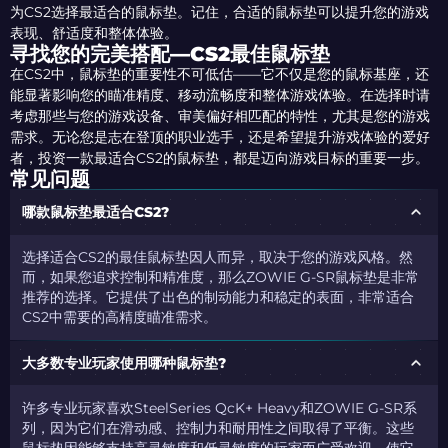
为CS2选择最适合的鼠标垫。记住，合适的鼠标垫可以提升您的游戏
表现、舒适度和整体体验。
寻找您的完美搭配—CS2最佳鼠标垫
在CS2中，鼠标垫的重要性不可低估——它不仅是您的鼠标基座，还
能显著影响您的瞄准精度、移动流畅度和整体游戏体验。在选择时请
考虑那些与您的游戏设备、审美偏好相匹配的特性，尤其是您的游戏
需求。无论您是志在登顶的职业选手，还是希望提升游戏体验的爱好
者，投资一款最适合CS2的鼠标垫，都是迈向游戏目标的重要一步。
常见问题
哪款鼠标垫最适合CS2?
选择适合CS2的最佳鼠标垫因人而异，
取决于您的游戏风格。然
而，
如果您追求控制和精准度，那么ZOWIE G-SR鼠标垫是非常
推荐的选择
。
它提供了出色的制动能力和稳定的表面，非常适合
CS2中需要的高精度瞄准需求。
大多数专业玩家使用哪种鼠标垫?
许多专业玩家喜欢SteelSeries QcK+ Heavy和ZOWIE G-SR系
列，
因为它们在滑动感、控制力和耐用性之间取得了平衡。这些
鼠标垫因能够支持高灵敏度和低灵敏度的玩家而广受欢迎，使它