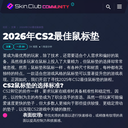
查
社区
文章
2026年CS2最佳鼠标垫
2026年CS2最佳鼠标垫
文章
一月 09
3K
视图
1 阅读分钟
要成为最优秀的玩家，除了技术，还需要适合个人需求和偏好的装
备。虽然很多玩家在鼠标上投入了大量精力，但鼠标垫的选择却常常
被忽视。然而，鼠标垫和鼠标一样，有各种尺寸和材质，每种都有其
独特的特点。一款适合您游戏风格的鼠标垫可以显著提升您的游戏表
现。正因如此，我们开启了寻找2025年CS2最佳鼠标垫的旅程。
CS2鼠标垫的选择标准?
CS2和它的前作一样，要求玩家在瞄准时具备精准性和稳定性。因
此，以控制为主的布垫成为了职业选手的首选。虽然一些玩家可能偏
爱速度更快的垫子，但大多数人更倾向于那些提供较慢、更稳定滑动
的垫子，以实现CS2游戏中关键的微控。
表面纹理:
寻找光滑的表面以进行快速移动，或稍微有纹理的表
面以提高控制力和抓握感。