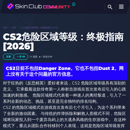
查
社区
文章
CS2危险区域等级：终极指南 [2026]
CS2危险区域等级：终极指南
[2026]
文章
一月 09
1K
视图
1 阅读分钟
CS2目前不包括Danger Zone。它也不包括Dust 2。网
上没有关于这个问题的官方信息。
对于狂热的《反恐精英》爱好者来说，CS2 危险区域等级具有深刻的
意义。 它承载着这款传奇第一人称射击游戏在首次发布后引入的心跳
加速的刺激感。 危险区域模式代表着一种迷人的离经叛道，引入了一
系列全新的动态、挑战，甚至是完全独特的排名结构。
CS2 的危险区域模式在游戏首次发布后七个月引入，为这个系列带来
了全新的激动因素。 与传统的炸弹拆除和解救人质模式不同，危险区
域将玩家投入到一个废弃岛屿上的大逃杀风格的生存游戏中。 在这种
模式下，重点从团队合作转移到个人表现，这就是危险区域等级发挥