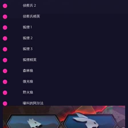
偵察兵 2
侦察兵精英
狐狸 1
狐狸 2
狐狸 3
狐狸精英
森林狼
微光狼
野火狼
嚎叫的阿尔法