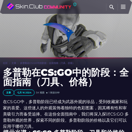
查
社区
文章
多普勒在CS:GO中的阶段：全面指南（刀具、价格）
多普勒在CS:GO中的阶段：全
面指南（刀具、价格）
文章
七月 16 2024
5K
视图
1 阅读分钟
在CS:GO中，多普勒阶段已经成为武器外观的珍品，受到收藏家和玩
家的喜爱。这些迷人的外观装饰着独特的色彩图案，因其稀有性和审
美吸引力而备受追捧。在这份全面指南中，我们将深入探讨CS:GO 多
普勒外观的世界，探索不同的阶段、多普勒阶段的价格以及它们可以
应用于哪些刀具。