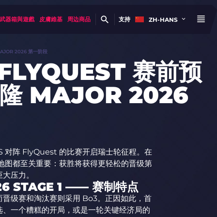
武器箱與遊戲
皮膚維基
周边商品
支持
ZH-HANS
MAJOR 2026 第一阶段
 FLYQUEST 赛前预
隆 MAJOR 2026
ERS 对阵 FlyQuest 的比赛开启瑞士轮征程。在
张地图都至关重要：获胜将获得更轻松的晋级第
巨大压力。
26 STAGE 1 —— 赛制特点
而晋级赛和淘汰赛则采用 Bo3。正因如此，首
选、一个糟糕的开局，或是一轮关键经济局的