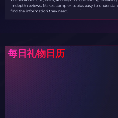
Writes about CS2, skins, and esports, combining breaking
in-depth reviews. Makes complex topics easy to understand
find the information they need.
每日礼物日历