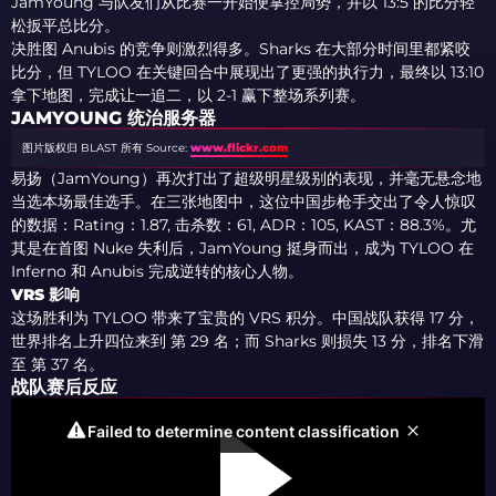
JamYoung 与队友们从比赛一开始便掌控局势，并以 13:5 的比分轻
松扳平总比分。
决胜图 Anubis 的竞争则激烈得多。Sharks 在大部分时间里都紧咬
比分，但 TYLOO 在关键回合中展现出了更强的执行力，最终以 13:10
拿下地图，完成让一追二，以 2-1 赢下整场系列赛。
JAMYOUNG 统治服务器
图片版权归 BLAST 所有
Source:
www.flickr.com
易扬（JamYoung）再次打出了超级明星级别的表现，并毫无悬念地
当选本场最佳选手。在三张地图中，这位中国步枪手交出了令人惊叹
的数据：Rating：1.87, 击杀数：61, ADR：105, KAST：88.3%。尤
其是在首图 Nuke 失利后，JamYoung 挺身而出，成为 TYLOO 在
Inferno 和 Anubis 完成逆转的核心人物。
VRS 影响
这场胜利为 TYLOO 带来了宝贵的 VRS 积分。中国战队获得 17 分，
世界排名上升四位来到 第 29 名；而 Sharks 则损失 13 分，排名下滑
至 第 37 名。
战队赛后反应