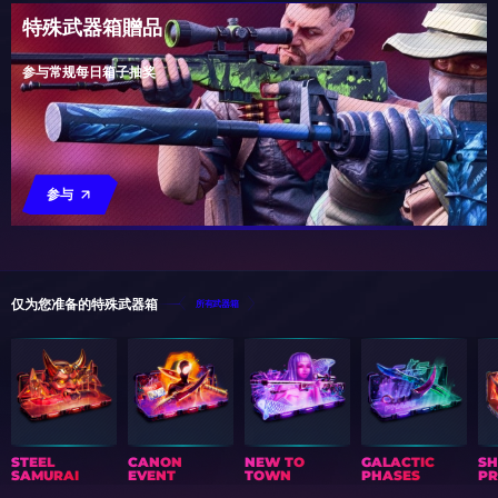
特殊武器箱贈品
参与常规每日箱子抽奖
参与
仅为您准备的特殊武器箱
所有武器箱
STEEL
CANON
NEW TO
GALACTIC
S
SAMURAI
EVENT
TOWN
PHASES
PR