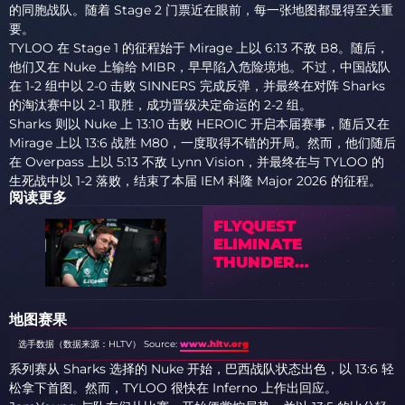
的同胞战队。随着 Stage 2 门票近在眼前，每一张地图都显得至关重
要。
TYLOO 在 Stage 1 的征程始于 Mirage 上以 6:13 不敌 B8。随后，
他们又在 Nuke 上输给 MIBR，早早陷入危险境地。不过，中国战队
在 1-2 组中以 2-0 击败 SINNERS 完成反弹，并最终在对阵 Sharks
的淘汰赛中以 2-1 取胜，成功晋级决定命运的 2-2 组。
Sharks 则以 Nuke 上 13:10 击败 HEROIC 开启本届赛事，随后又在
Mirage 上以 13:6 战胜 M80，一度取得不错的开局。然而，他们随后
在 Overpass 上以 5:13 不敌 Lynn Vision，并最终在与 TYLOO 的
生死战中以 1-2 落败，结束了本届 IEM 科隆 Major 2026 的征程。
阅读更多
FLYQUEST
ELIMINATE
THUNDER
DOWNUNDER AND
STAY ALIVE AT IEM
COLOGNE MAJOR
地图赛果
2026
选手数据（数据来源：HLTV）
Source:
www.hltv.org
系列赛从 Sharks 选择的 Nuke 开始，巴西战队状态出色，以 13:6 轻
松拿下首图。然而，TYLOO 很快在 Inferno 上作出回应。