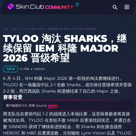
查
社区
消息
TYLOO 淘汰 SHARKS，继续保留 IEM 科隆 MAJOR 2026 晋级希望
TYLOO 淘汰 SHARKS，继
续保留 IEM 科隆 MAJOR
2026 晋级希望
六月 05
154
视图
1 阅读分钟
6 月 4 日，IEM 科隆 Major 2026 第一阶段的淘汰赛继续进行。
TYLOO 在一场鏖战中以 2-1 击败 Sharks，成功保住晋级希望并晋级
2-2 组，而巴西战队 Sharks 则遗憾结束了自己的 Major 之旅。
赛事背景
图片版权归 ESL 所有
Source:
x.com
两支队伍在赛前均以 1-2 的战绩进入本场比赛，这意味着败者将直接
被淘汰出局。TYLOO 在首轮不敌 MIBR 后逐渐找回状态，并通过击
败 SINNERS 获得了继续前进的机会；而 Sharks 则在接连战胜
HEROIC 和 M80 后遭遇连败，分别输给 Lynn Vision 以及 TYLOO