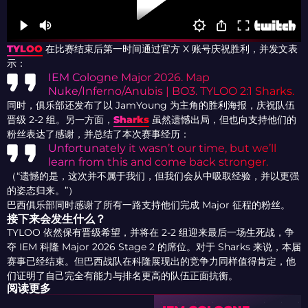
TYLOO
在比赛结束后第一时间通过官方 X 账号庆祝胜利，并发文表
示：
IEM Cologne Major 2026. Map
Nuke/Inferno/Anubis | BO3. TYLOO 2:1 Sharks.
同时，俱乐部还发布了以 JamYoung 为主角的胜利海报，庆祝队伍
晋级 2-2 组。另一方面，
Sharks
虽然遗憾出局，但也向支持他们的
粉丝表达了感谢，并总结了本次赛事经历：
Unfortunately it wasn’t our time, but we’ll
learn from this and come back stronger.
（“遗憾的是，这次并不属于我们，但我们会从中吸取经验，并以更强
的姿态归来。”）
巴西俱乐部同时感谢了所有一路支持他们完成 Major 征程的粉丝。
接下来会发生什么？
TYLOO 依然保有晋级希望，并将在 2-2 组迎来最后一场生死战，争
夺 IEM 科隆 Major 2026 Stage 2 的席位。对于 Sharks 来说，本届
赛事已经结束。但巴西战队在科隆展现出的竞争力同样值得肯定，他
们证明了自己完全有能力与排名更高的队伍正面抗衡。
阅读更多