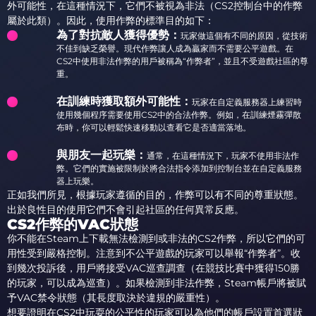
外可能性，在這種情況下，它們不被視為非法（CS2控制台中的作弊
屬於此類）。因此，使用作弊的標準目的如下：
為了對抗敵人獲得優勢：
玩家做這個有不同的原因，從技術
不佳到缺乏榮譽。現代作弊讓人成為贏家而不需要公平遊戲。在
CS2中使用非法作弊的用戶被稱為“作弊者”，並且不受遊戲社區的尊
重。
在訓練時獲取額外可能性：
玩家在自定義服務器上練習時
使用幾個程序需要使用CS2中的合法作弊。例如，在訓練煙霧彈散
布時，你可以輕鬆快速移動以查看它是否適當落地。
與朋友一起玩樂：
通常，在這種情況下，玩家不使用非法作
弊。它們的實施被限制於將合法指令添加到控制台並在自定義服務
器上玩樂。
正如我們所見，根據玩家遵循的目的，作弊可以有不同的尊重狀態。
出於良性目的使用它們不會引起社區的任何異常反應。
CS2作弊的VAC狀態
你不能在Steam上下載無法檢測到或非法的CS2作弊，所以它們的可
用性受到嚴格控制。注意到不公平遊戲的玩家可以舉報“作弊者”。收
到幾次投訴後，用戶將接受VAC巡查調查（在競技比賽中獲得150勝
的玩家，可以成為巡查）。如果檢測到非法作弊，Steam帳戶將被賦
予VAC禁令狀態（其長度取決於違規的嚴重性）。
想要證明在CS2中玩耍的公平性的玩家可以為他們的帳戶設置首選狀