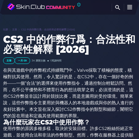
查
社群
文章
CS2 中的作弊行爲：合法性和必要性解釋 [2026]
CS2 中的作弊行爲：合法性和
必要性解釋 [2026]
文章
一月 09
3K
瀏覽次數
1 閱讀時間
在與其遊戲中的作弊程式持續戰鬥中，Valve採取了積極的態度，積
極對抗其使用。然而，令人驚訝的是，在CS2中，存在一個好奇的例
外——一個”合法”的選擇來使用作弊指令，通過控制台輕鬆訪問。然
而，在不公平優勢和不體育行為的想法萌芽之前，必須澄清的是，這
些CS2作弊並非設計用於競技比賽，而是意圖用於受控環境。簡單來
說，這些作弊指令主要用於與機器人的本地遊戲或與你的熟人進行的
友好比賽中。本文旨在深入探討CS2作弊指令的類型和細節，闡明它
們的旨在用途和定義其使用範圍的界限。
為什麼玩家在CS2中使用作弊？
使用作弊的原因多種多樣，取決於安裝目標。許多CS2粉絲拒絕正常
遊戲，並使用合法和非法的作弊類型。然而，作弊在服務器上提供額