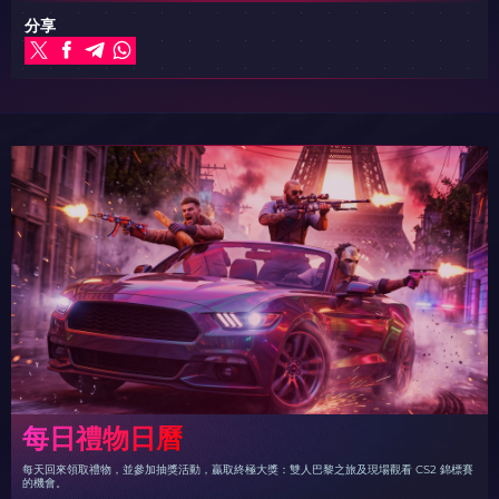
分享
每日禮物日曆
每天回來領取禮物，並參加抽獎活動，贏取終極大獎：雙人巴黎之旅及現場觀看 CS2 錦標賽
的機會。