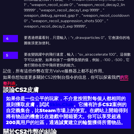
1″，”weapon_recoil_scale 0″，”weapon_recoil_decay2_lin
99999″，”weapon_recoil_decay1_exp 9999″，”
weapon_debug_spread_gap 1″，”weapon_recoil_cooldown
0″，”weapon_recoil_suppression_shots 500″，”
weapon_recoil_decay2_exp 99999″。
要透過煙霧看到，只需輸入：“r_drawparticles 0”。它會讓你的地
圖衝浪更加便利。
要改變跳躍中的飛行速度，輸入：“sv_airaccelerate 100”。這個數
字可以改變。如果你放了一個帶負號的值，例如，-100，-500，它
會打開你在空中飛得更快的能力。
記住，所有這些作弊在官方Valve服務器上都不起作用。
如果你想知道更多關於CS2控制台指令的信息，你可以探索我們
的完
整列表
。
談論CS2皮膚
如果你是一位公平的玩家，不介意按照對每個人都相同的
規則獲取皮膚，試試
Skin.Club
。它擁有許多CS2案例的
自定義集合，比Steam市場上的便宜。在網站上開箱得到
稀有物品的機會比在遊戲中開箱要大。你可以享受超過
200萬用戶的社區，通過誠實建立的輪盤獲得所需物品。
關於CS2作弊的結論