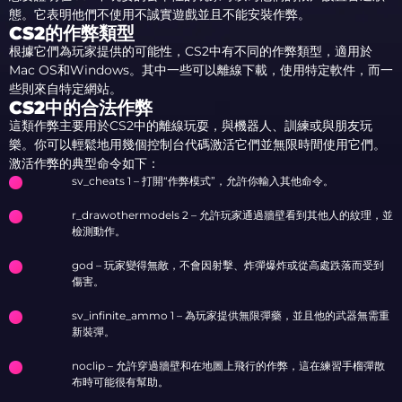
態。它表明他們不使用不誠實遊戲並且不能安裝作弊。
CS2的作弊類型
根據它們為玩家提供的可能性，CS2中有不同的作弊類型，適用於
Mac OS和Windows。其中一些可以離線下載，使用特定軟件，而一
些則來自特定網站。
CS2中的合法作弊
這類作弊主要用於CS2中的離線玩耍，與機器人、訓練或與朋友玩
樂。你可以輕鬆地用幾個控制台代碼激活它們並無限時間使用它們。
激活作弊的典型命令如下：
sv_cheats 1 – 打開“作弊模式”，允許你輸入其他命令。
r_drawothermodels 2 – 允許玩家通過牆壁看到其他人的紋理，並
檢測動作。
god – 玩家變得無敵，不會因射擊、炸彈爆炸或從高處跌落而受到
傷害。
sv_infinite_ammo 1 – 為玩家提供無限彈藥，並且他的武器無需重
新裝彈。
noclip – 允許穿過牆壁和在地圖上飛行的作弊，這在練習手榴彈散
布時可能很有幫助。