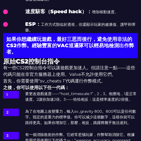
速度駭客（Speed hack）：
增加移動速度。
ESP：
工作方式類似於透視，但還顯示玩家的健康值、護甲和彈
藥。
如果你想繼續玩遊戲，最好三思而後行，避免使用非法的
CS2作弊。經驗豐富的VAC巡邏隊可以輕易地檢測出作弊
者。
原始CS2控制台指令
有一些CS2控制台指令可以讓遊戲更加迷人。但請注意一點——這些
代碼只能在非官方服務器上使用。Valve不允許使用它們。
首先，你需要使用“sv_cheats 1”代碼運行作弊模式。
之後，你可以使用以下任一代碼：
要更改遊戲速度——“host_timescale 1”，2，3。相應地，1是正常
速度。2讓你加速2倍。3——恰恰相反：這是標準速度的2倍慢。
為了在地圖上改變重力，輸入sv_gravity 800。800可以是任何數
字。指定的是重力的標準值。你可以減少這個數字，這樣你就可以
跳得更高。如果你增加它，那麼，相反，跳躍將幾乎無法達到。
有一個消除散射的作弊。它經常惹惱玩家，作弊幫助消除它。根據
所用武器使用以下代碼之一：”weapon_accuracy_nospread