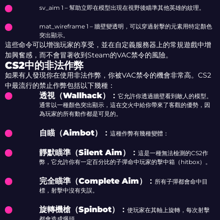
sv_aim 1 – 幫助立即在模型出現在視野後瞄準其他英雄的紋理。
mat_wireframe 1 – 牆壁變透明，可以穿過射擊的元素用特定顏色
突出顯示。
這些命令可以增強玩家的享受，並在自定義服務器上的常規遊戲中增
加興奮感，而不會冒著收到Steam的VAC禁令的風險。
CS2中的非法作弊
如果有人發現你在使用非法作弊，你被VAC禁令的機會非常高。CS2
中最流行的禁止作弊包括以下幾種：
透視（Wallhack）：
它允許你透過牆壁看到敵人的模型。
通常以一種顏色突出顯示，這在交火中給你帶來了客觀的優勢，因
為玩家的所有動作都是可見的。
自瞄（Aimbot）：
這種作弊有幾種變體：
靜默瞄準（Silent Aim）：
這是一種無法檢測的CS2作
弊，它允許你有一定百分比的子彈命中玩家的擊中箱（hitbox）。
完全瞄準（Complete Aim）：
所有子彈都會命中目
標，射擊中沒有失誤。
旋轉機槍（Spinbot）：
使玩家在其軸上旋轉，每次射擊
都會造成爆頭。