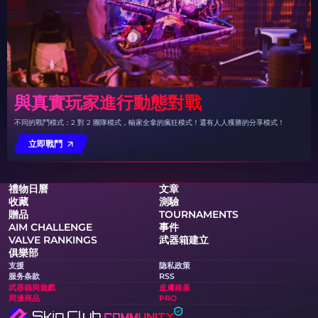
與真實玩家進行動態對戰
不同的戰鬥模式：2 對 2 團隊模式，輸家全拿的瘋狂模式！還有人人獲勝的分享模式！
立即戰鬥
禮物日曆
文章
收藏
測驗
贈品
TOURNAMENTS
AIM CHALLENGE
事件
VALVE RANKINGS
武器箱建立
俱樂部
支援
隐私政策
服务条款
RSS
武器箱與遊戲
皮膚維基
周邊商品
PRO