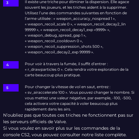
Il existe une triche pour éliminer la dispersion. Elle agace
souvent les joueurs, et les triches aident à la supprimer.
Utilisez l’une des commandes suivantes en fonction de
l’arme utilisée : « weapon_accuracy_nospread 1 »,
« weapon_recoil_scale 0 », « weapon_recoil_decay2_lin
99999 », « weapon_recoil_decay1_exp «9999» »,
« weapon_debug_spread_gap 1 »,
« weapon_recoil_cooldown 0 »,
« weapon_recoil_suppression_shots 500 »,
« weapon_recoil_decay2_exp 99999 ».
Pour voir à travers la fumée, il suffit d’entrer :
« r_drawparticles 0 ». Cela rendra votre exploration de la
carte beaucoup plus pratique.
Pour changer la vitesse de vol en saut, entrez :
« sv_airaccelerate 100 ». Vous pouvez changer le nombre. Si
vous mettez une valeur négative, par exemple, -100, -500,
cela activera votre capacité à voler beaucoup plus
rapidement dans les airs.
N’oubliez pas que toutes ces triches ne fonctionnent pas sur
les serveurs officiels de Valve.
Si vous voulez en savoir plus sur les commandes de la
console CS2, vous pouvez consulter notre liste complète.