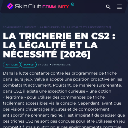
T
COMMUNAUTÉ
ARTICLES
LA TRICHERIE EN CS2 : LA LÉGALITÉ ET LA NÉCESSITÉ [2026]
LA TRICHERIE EN CS2 :
LA LÉGALITÉ ET LA
NÉCESSITÉ [2026]
ARTICLES
JANV 09
3K
VUES
9 MINUTES LIRE
Dans la lutte constante contre les programmes de triche
dans leurs jeux, Valve a adopté une position proactive en les
combattant activement. Pourtant, de manière surprenante,
dans CS2, il existe une exception curieuse – une option
« légitime » pour utiliser des commandes de triche,
facilement accessibles via la console. Cependant, avant que
des visions d’avantages injustes et de comportement
antisportif ne prennent racine, il est impératif de préciser que
ces triches CS2 ne sont pas conçues pour être utilisées en jeu
compétitif, mais plutôt pour des environnements contrôlés.