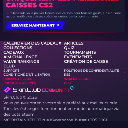
CAISSES CS2
Sur Skin.Club, vous pouvez trouver des caisses pour tous les goûts, ainsi qu'une
section entière de caisses spéciales créées par la communauté
ESSAYEZ MAINTENANT
CALENDRIER DES CADEAUX
ARTICLES
COLLECTIONS
QUIZ
CADEAUX
TOURNAMENTS
AIM CHALLENGE
ÉVÉNEMENTS
VALVE RANKINGS
CRÉATION DE CAISSE
CLUB
SUPPORT
POLITIQUE DE CONFIDENTIALITÉ
CONDITIONS D'UTILISATION
RSS
CAISSES ET JEUX
WIKI DES SKINS
PRODUITS DÉRIVÉS
PRO
Skin.Club © 2026
Vous pouvez obtenir votre skin préféré aux meilleurs prix.
Tous les échanges fonctionnent en mode automatique via
des bots Steam.
MOONTAIN LTD, 13 rue Kypranoros, bureau 205, 1061,
Nicosie, Chypre