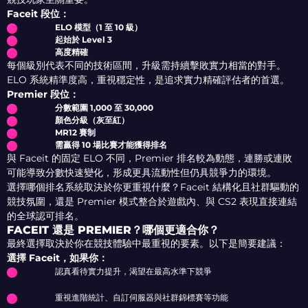
Faceit 段位：
ELO 模型（1 至 10 級）
起始於 Level 3
高度精確
每個級別代表不同的技術區間，升級需持續擊敗實力相當的對手。
ELO 系統精準度高，重視穩定性，是追求實力精確評估者的首選。
Premier 段位：
分數範圍 1,000 至 30,000
顏色分級（灰至紅）
MR12 賽制
需贏得 10 場比賽才能獲得排名
與 Faceit 的固定 ELO 不同，Premier 排名較為動態，連勝或連敗
可能導致分數快速變化，形成更具流動性但仍具競爭力的環境。
選擇哪個排名系統取決於你更重視什麼？Faceit 結構化且社群驅動的
競技氛圍，還是 Premier 模式整合於遊戲內、與 CS2 表現直接連結
的全球認可排名。
FACEIT 還是 PREMIER？哪個更適合你？
最終選擇取決於你在競技體驗中最重視的要素。以下是簡要建議：
選擇 Faceit，如果你：
認真看待實力提升，渴望在最高水準下競爭
重視進階統計、自訂伺服器與社群錦標賽等功能