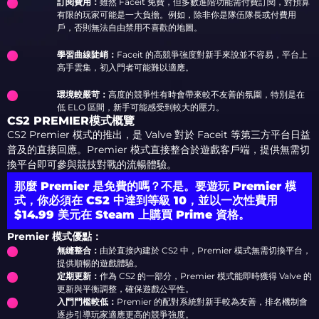
訂閱費用：
雖然 Faceit 免費，但多數進階功能需付費訂閱，對預算
有限的玩家可能是一大負擔。例如，除非你是隊伍隊長或付費用
戶，否則無法自由禁用不喜歡的地圖。
學習曲線陡峭：
Faceit 的高競爭強度對新手來說並不容易，平台上
高手雲集，初入門者可能難以適應。
環境較嚴苛：
高度的競爭性有時會帶來較不友善的氛圍，特別是在
低 ELO 區間，新手可能感受到較大的壓力。
CS2 PREMIER模式概覽
CS2 Premier 模式的推出，是 Valve 對於 Faceit 等第三方平台日益
普及的直接回應。Premier 模式直接整合於遊戲客戶端，提供無需切
換平台即可參與競技對戰的流暢體驗。
那麼 Premier 是免費的嗎？不是。要遊玩 Premier 模
式，你必須在 CS2 中達到等級 10，並以一次性費用
$14.99 美元在 Steam 上購買 Prime 資格。
Premier 模式優點：
無縫整合：
由於直接內建於 CS2 中，Premier 模式無需切換平台，
提供順暢的遊戲體驗。
定期更新：
作為 CS2 的一部分，Premier 模式能即時獲得 Valve 的
更新與平衡調整，確保遊戲公平性。
入門門檻較低：
Premier 的配對系統對新手較為友善，排名機制會
逐步引導玩家適應更高的競爭強度。