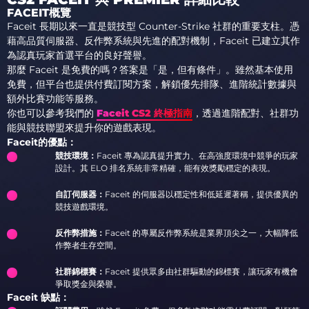
FACEIT概覽
Faceit 長期以來一直是競技型 Counter-Strike 社群的重要支柱。憑
藉高品質伺服器、反作弊系統與先進的配對機制，Faceit 已建立其作
為認真玩家首選平台的良好聲譽。
那麼 Faceit 是免費的嗎？答案是「是，但有條件」。雖然基本使用
免費，但平台也提供付費訂閱方案，解鎖優先排隊、進階統計數據與
額外比賽功能等服務。
你也可以參考我們的
Faceit CS2 終極指南
，透過進階配對、社群功
能與競技聯盟來提升你的遊戲表現。
Faceit的優點：
競技環境：
Faceit 專為認真提升實力、在高強度環境中競爭的玩家
設計。其 ELO 排名系統非常精確，能有效獎勵穩定的表現。
自訂伺服器：
Faceit 的伺服器以穩定性和低延遲著稱，提供優異的
競技遊戲環境。
反作弊措施：
Faceit 的專屬反作弊系統是業界頂尖之一，大幅降低
作弊者生存空間。
社群錦標賽：
Faceit 提供眾多由社群驅動的錦標賽，讓玩家有機會
爭取獎金與榮譽。
Faceit 缺點：