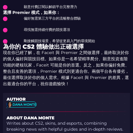
願意付費訂閱以解鎖平台完整潛力
選擇 Premier 模式，如果你：
偏好無需第三方平台的流暢整合體驗
尋找無需持續付費的競技選項
剛接觸競技場景，希望從更易入門的環境開始
為你的 CS2 體驗做出正確選擇
現在你已經了解，在 Faceit 與 Premier 之間做選擇，最終取決於你
的個人偏好與競技目標。如果你是一名希望精準爬分、願意投資進階
功能的硬核玩家，Faceit 可能是你的首選。反之，如果你偏好免費、
整合且友善的選項，Premier 模式則更適合你。兩個平台各有優劣，
最佳選擇取決於你的個人需求。根據 Faceit 與 Premier 的差異，選
出最適合你的平台，祝你遊戲愉快！
AUTHOR
DANA MONTE
ABOUT DANA MONTE
Writes about CS2, skins, and esports, combining
breaking news with helpful guides and in-depth reviews.