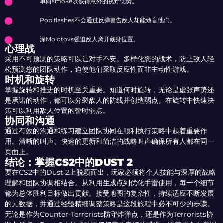
单向smoke以获得意外的视野优势。
Pop flashes不会通过反弹警告敌人却能致盲他们。
深Molotovs强迫敌人离开藏身位置。
心理战
采用不可预测的策略可以让对手不安。多样化您的战术，防止敌人轻
松预测您的团队动作，迫使他们采取反应性而非主动性游戏。
时机和旋转
掌握旋转和推进的时机至关重要。知道何时旋转，无论是虚张声势还
是承诺的动作，都可以分裂敌人的防线并创造弱点。在旋转中快速决
策可以利用敌人位置的暂时弱点。
协同和沟通
通过有效的沟通和练习建立团队协同在顺利执行策略中起着重要作
用。清晰的叫声、快速的更新和简洁的战略叫声确保所有人都在同一
页面上。
结论：掌握CS2中的DUST 2
要在CS2中的Dust 2上脱颖而出，玩家必须将个人技能与深厚的战略
理解和团队协调相结合。从利用生成点到优化手雷使用，每一个细节
都为总体胜利目标做出贡献。接受地图的复杂性，持续适应不断发展
的元数据，并通过经验精细调整策略是这段旅程中必不可少的步骤。
无论是作为Counter-Terrorists防守炸弹点，还是作为Terrorists协