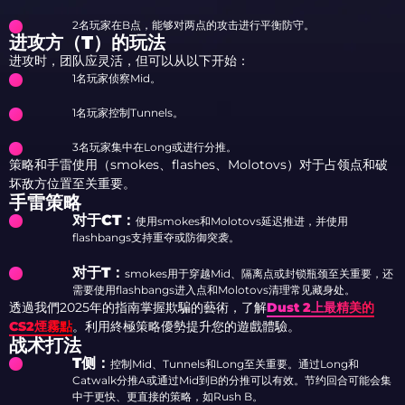
2名玩家在B点，能够对两点的攻击进行平衡防守。
进攻方（T）的玩法
进攻时，团队应灵活，但可以从以下开始：
1名玩家侦察Mid。
1名玩家控制Tunnels。
3名玩家集中在Long或进行分推。
策略和手雷使用（smokes、flashes、Molotovs）对于占领点和破
坏敌方位置至关重要。
手雷策略
对于CT：
使用smokes和Molotovs延迟推进，并使用
flashbangs支持重夺或防御突袭。
对于T：
smokes用于穿越Mid、隔离点或封锁瓶颈至关重要，还
需要使用flashbangs进入点和Molotovs清理常见藏身处。
透過我們2025年的指南掌握欺騙的藝術，了解
Dust 2上最精美的
CS2煙霧點
。利用終極策略優勢提升您的遊戲體驗。
战术打法
T侧：
控制Mid、Tunnels和Long至关重要。通过Long和
Catwalk分推A或通过Mid到B的分推可以有效。节约回合可能会集
中于更快、更直接的策略，如Rush B。