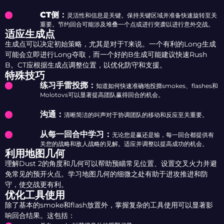
CT侧：
灵活性和信息是关键。保持关键区域并准备快速旋转至关
重要。节约回合可能涉及堆叠一个点或进行突袭以进行意外交战。
适应生成点
生成点可以决定初始策略，尤其是对于T来说。一个有利的Long生成
可能会立即进行Long夺取，而一个好的B生成可能建议快速Rush
B。CT应根据生成点调整位置，以优化防守和支援。
特殊技巧
练习手雷投掷：
知道如何快速准确地投掷smokes、flashes和
Molotovs可以显著提高团队赢得回合的机会。
沟通：
清晰简洁的叫声对于协调团队的移动和反应至关重要。
从每一回合中学习：
无论您是赢还是输，每一回合都提供有
关您的战略和敌人战略的见解。适应并调整以提高成功的机会。
利用地图几何
理解Dust 2的角度和几何可以帮助预瞄常见位置、设置交叉火力并避
免常见的预开火点。学习地图几何的细微之处有助于进攻推进和防
守，使交战更有利。
优化工具使用
除了基本的smoke和flash放置外，掌握复杂的工具使用可以显著影
响回合结果。这包括：