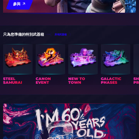
參與
只為您準備的特別武器箱
所有武器箱
STEEL
CANON
NEW TO
GALACTIC
S
SAMURAI
EVENT
TOWN
PHASES
PR