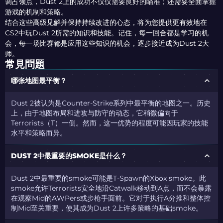
调占领点，Dust 2上的成功不仅仅需要良好的瞄准；还需要全面掌握
游戏的机制和策略。
结合这些高级见解并保持持续改进的心态，将为您提供更有效地在
CS2中玩Dust 2所需的知识和技能。记住，每一回合都是学习的机
会，每一场比赛都是应用这些知识的机会，逐步接近成为Dust 2大
师。
常見問題
哪张地图最平衡？
Dust 2被认为是Counter-Strike系列中最平衡的地图之一。历史
上，由于地图布局和进攻与防守的动态，它稍微偏向于
Terrorists（T）一侧。然而，这一优势的程度可能因玩家的技能
水平和策略而异。
DUST 2中最重要的SMOKE是什么？
Dust 2中最重要的smoke可能是T-Spawn的Xbox smoke。此
smoke允许Terrorists安全地沿Catwalk移动到A点，而不会暴露
在观察Mid的AWPers或步枪手面前。它对于执行A分推和整体控
制Mid至关重要，使其成为Dust 2上许多策略的基础smoke。