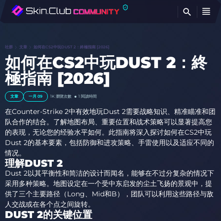
查
社群
文章
如何在CS2中玩DUST 2：終極指南 [2026]
如何在CS2中玩DUST 2：終
極指南 [2026]
文章
一月 09
1K
瀏覽次數
1 閱讀時間
在Counter-Strike 2中有效地玩Dust 2需要战略知识、精准瞄准和团
队合作的结合。了解地图布局、重要位置和战术策略可以显著提高您
的表现，无论您的经验水平如何。此指南将深入探讨如何在CS2中玩
Dust 2的基本要素，包括防御和进攻策略、手雷使用以及适应不同的
情况。
理解DUST 2
Dust 2以其平衡性和简洁的设计而闻名，能够在不过分复杂的情况下
采用多种策略。地图设定在一个受中东启发的尘土飞扬的景观中，提
供了三个主要路径（Long、Mid和B），团队可以利用这些路径与敌
人交战或在各个点之间旋转。
DUST 2的关键位置