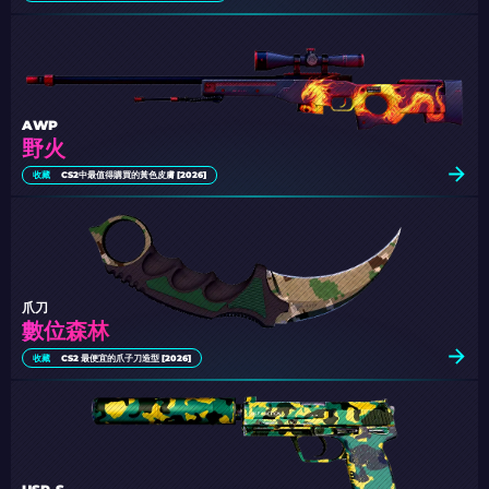
AWP
野火
收藏
CS2中最值得購買的黃色皮膚 [2026]
爪刀
數位森林
收藏
CS2 最便宜的爪子刀造型 [2026]