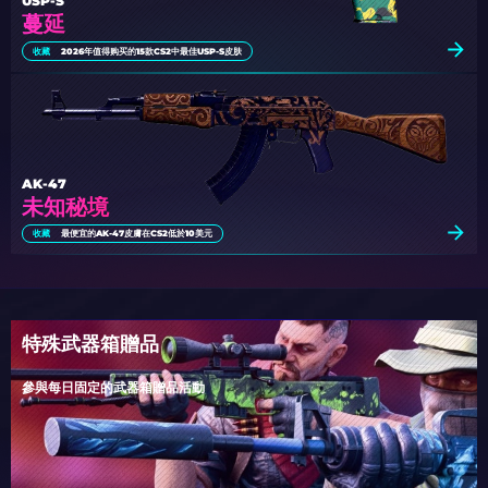
USP-S
蔓延
收藏
2026年值得购买的15款CS2中最佳USP-S皮肤
AK-47
未知秘境
收藏
最便宜的AK-47皮膚在CS2低於10美元
特殊武器箱贈品
參與每日固定的武器箱贈品活動