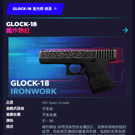
GLOCK-18 遠光燈 維基
GLOCK-18
鐵作飾紋
品質
Mil-Spec Grade
遊戲武器箱
手套箱
遊戲收藏
手套收藏
價格
$1 – $8
描述
鐵作飾紋 採用流線型的金屬設計，並飾有精緻的蝕刻
紋理，宛如相互纏繞的藤蔓與荊棘。低調的灰黑色調