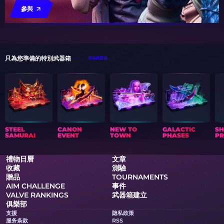
參與
只為您準備的特別武器箱
所有武器箱
STEEL
CANON
NEW TO
GALACTIC
S
SAMURAI
EVENT
TOWN
PHASES
PR
禮物日曆
文章
收藏
測驗
贈品
TOURNAMENTS
AIM CHALLENGE
事件
VALVE RANKINGS
武器箱建立
俱樂部
支援
隐私政策
服务条款
RSS