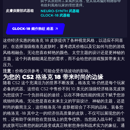
賦予其原始而工業風的質感，使其成為偏好精緻卻帶
有銳利風格玩家的理想選擇。
皮膚俱樂部武器箱
NEURO-SYNTH 武器箱
GLOCK-18 武器箱
GLOCK-18 鐵作飾紋 維基
这些经济实惠的格洛克 18 皮肤提供了各种视觉风格，以适应不同喜
好。在选择顶级格洛克皮肤时，要考虑其价格以及它如何与您的游戏
风格相融合。无论您喜欢鲜艳的颜色、太空主题的设计还是更神秘的
主题，这个列表都能满足您的需求，而不会给您的游戏预算带来太大
压力。
注意：
价格仅供参考，可能会受市场波动的影响。
为您的 CS2 格洛克 18 带来时尚的边缘
随着 CS2 这个充满活力的世界不断发展，格洛克 18 仍然是每个玩家
必备的武器。这些在 CS2 中售价不到 10 美元的顶级经济格洛克皮肤
为您提供了一个负担得起的途径，以在不降低性能的情况下赋予您游
戏独特风格。无论您是喜欢未来主义的宇宙设计、神秘的主题，还是
时尚的极简主义，这些格洛克-18 皮肤都迎合了不同的品味。装备您
的格洛克 -18 其中之一的经济但高质量的皮肤，不仅可以展现您的个
性，还有助于保持您在竞技场上的竞争优势。当您踏入战斗时，适当
的皮肤可以将您的副武器变成真正映射您身份和战术实力的象征。通