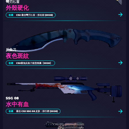
彎刃匕首
外殼硬化
收藏
CS2 最佳彎刃匕首：排名前 [2026]
反曲刀
夜色斑紋
收藏
CS2最強反曲刀造型推薦【2026】
SSG 08
水中有血
收藏
最佳 CS2 SSG 08 皮肤：排行榜 [2026]