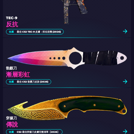
TEC-9
反抗
收藏
最佳 CS2 TEC-9 皮膚：排名前幾 [2026]
骷顱刀
漸層彩虹
收藏
最佳 CS2 骷髅刀皮肤 [2026]
穿腸刀
傳說
收藏
CS2 最佳穿腸刀皮膚完整清單【2026】