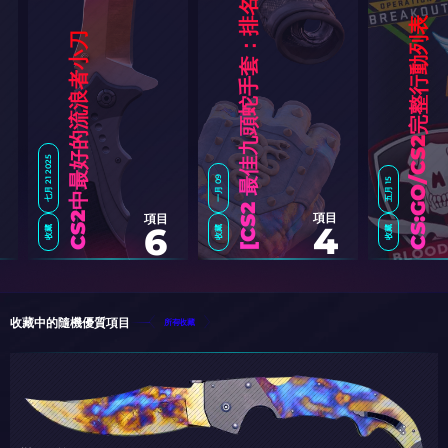
6
]
CS:GO/CS2完整行動列表
CS2中最好的流浪者小刀
七月 21 2025
一月 09
五月 15
項目
項目
4
6
收藏
收藏
收藏
C
S
2
最
佳
九
頭
蛇
手
套
：
排
名
榜
[
2
0
2
收藏中的隨機優質項目
所有收藏