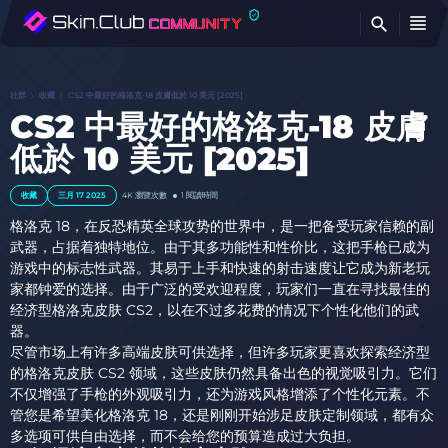
查
社群
收藏
CS2 中最好的格洛克-18 皮膚低於 10 美元 [2025]
CS2 中最好的格洛克-18 皮膚
低於 10 美元 [2025]
收藏
三月 17 2025
4K
瀏覽次數
1 閱讀時間
格洛克 18，在反恐精英全球攻势的世界中，是一把备受玩家信赖的副
武器，占据着独特地位。由于其多功能性和性价比，这把手枪已成为
游戏中的标志性武器。其易于上手和快速的射击速度让它成为新老玩
家都钟爱的选择。由于广泛的受欢迎程度，玩家们一直在寻找最佳的
经济型格洛克皮肤 CS2，以在不过多花费的情况下个性化他们的武
器。
尽管市场上有许多高端皮肤可供选择，但许多玩家更喜欢探索经济型
的格洛克皮肤 CS2 领域，这些皮肤仍然具备出色的视觉吸引力。它们
不仅增强了手枪的外观吸引力，还为游戏风格增添了个性化元素。不
管您是希望美化格洛克 18，还是刚刚开始涉足皮肤定制领域，都有众
多选项可供自由选择，而不会给您的预算造成过大负担。