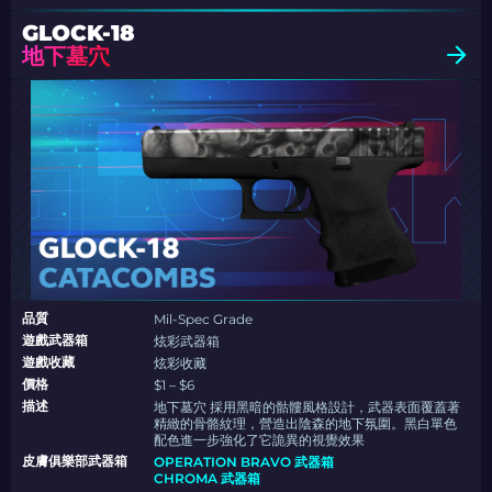
GLOCK-18
地下墓穴
品質
Mil-Spec Grade
遊戲武器箱
炫彩武器箱
遊戲收藏
炫彩收藏
價格
$1 – $6
描述
地下墓穴 採用黑暗的骷髏風格設計，武器表面覆蓋著
精緻的骨骼紋理，營造出陰森的地下氛圍。黑白單色
配色進一步強化了它詭異的視覺效果
皮膚俱樂部武器箱
OPERATION BRAVO 武器箱
CHROMA 武器箱