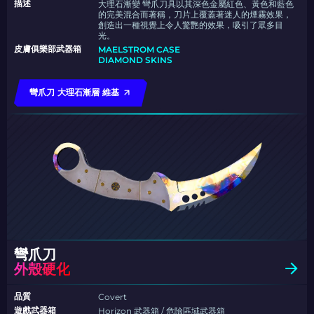
描述
大理石漸變 彎爪刀具以其深色金屬紅色、黃色和藍色
的完美混合而著稱，刀片上覆蓋著迷人的煙霧效果，
創造出一種視覺上令人驚艷的效果，吸引了眾多目
光。
皮膚俱樂部武器箱
MAELSTROM CASE
DIAMOND SKINS
彎爪刀 大理石漸層 維基
彎爪刀
外殼硬化
品質
Covert
遊戲武器箱
Horizon 武器箱 / 危險區域武器箱