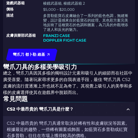
遊戲武器箱
棱鏡武器箱, 棱鏡武器箱 2
價格
$5,000 – $20,000
描述
多普勒藍寶石皮膚融合了一系列的藍色色調，無縫漸
變，設計靈感來自於藍寶石的紋理。其色彩方案完美
地反映了這種寶石的色調和圖案，為刀具的外觀增添
了迷人和反光的魅力。
皮膚俱樂部武器箱
FRANZJ CASE
DOPPLER FIGHT CASE
彎爪刀 都卜勒 維基
彎爪刀具的多樣美學吸引力
總之，彎爪刀具因其多樣的獨特設計元素和吸引人的細節而在社區中
廣受喜愛。隨著玩家尋求更多的自我表達手段，最佳 彎爪刀具 CS2
皮膚的流行度逐漸上升也就不足為奇了。其視覺上吸引人的美學和多
樣的皮膚選擇使其在遊戲界中脫穎而出。
常見問題
CS2 中最昂貴的 彎爪刀具是什麼？
CS2 中最昂貴的 彎爪刀具通常取決於稀有性和皮膚狀況等因素。
根據最近的趨勢，一些稀有圖案或飾面，如藍寶石多普勒或紅寶
石多普勒，往往在市場上獲得較高的價格。