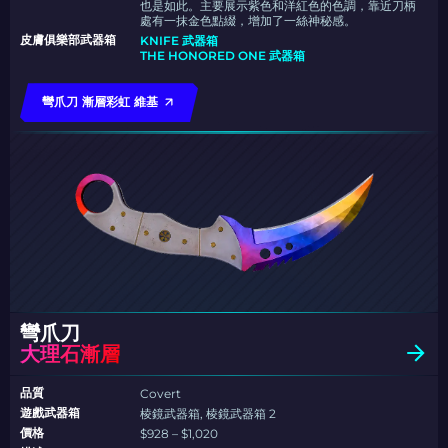
也是如此。主要展示紫色和洋紅色的色調，靠近刀柄
處有一抹金色點綴，增加了一絲神秘感。
皮膚俱樂部武器箱
KNIFE 武器箱
THE HONORED ONE 武器箱
彎爪刀 漸層彩虹 維基
彎爪刀
大理石漸層
品質
Covert
遊戲武器箱
棱鏡武器箱, 棱鏡武器箱 2
價格
$928 – $1,020