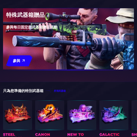
特殊武器箱贈品
參與每日固定的武器箱贈品活動
參與
只為您準備的特別武器箱
所有武器箱
STEEL
CANON
NEW TO
GALACTIC
S