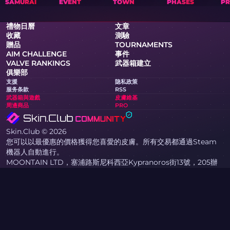
SAMURAI
EVENT
TOWN
PHASES
PR
禮物日曆
文章
收藏
測驗
贈品
TOURNAMENTS
AIM CHALLENGE
事件
VALVE RANKINGS
武器箱建立
俱樂部
支援
隐私政策
服务条款
RSS
武器箱與遊戲
皮膚維基
周邊商品
PRO
Skin.Club © 2026
您可以以最優惠的價格獲得您喜愛的皮膚。所有交易都通過Steam
機器人自動進行。
MOONTAIN LTD，塞浦路斯尼科西亞Kypranoros街13號，205辦
公室，1061
如果您是版權所有者，並在本網站發現侵犯您權益的內容，請透過電
子郵件 community@skin.club 與我們聯繫。我們將儘快審核您的
請求。