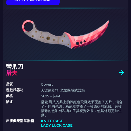
彎爪刀
屠夫
品質
Covert
遊戲武器箱
天涯武器箱, 危險區域武器箱
價格
$695 – $940
描述
屠殺 彎爪刀具上的深紅色飛濺效果覆蓋了刀片，混合
了不同的色調，為武器增添了一種原始的氣息。這種
複雜的色彩層次增加了其視覺效果，使其外觀更加生
動。
皮膚俱樂部武器箱
KNIFE CASE
LADY LUCK CASE