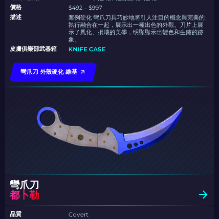
價格
$492 – $997
描述
案例硬化 彎爪刀具巧妙地將引人注目的概念與完美的
執行融合在一起，展示出一種出色的外觀。刀片上展
示了風化、損壞的美學，明顯顯示出變色和生鏽的跡
象。
皮膚俱樂部武器箱
KNIFE CASE
彎爪刀 外殼硬化 維基
彎爪刀
都卜勒
品質
Covert