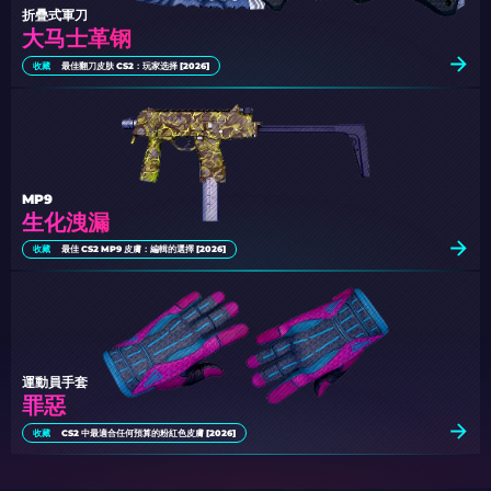
折疊式軍刀
大马士革钢
收藏
最佳翻刀皮肤 CS2：玩家选择 [2026]
MP9
生化洩漏
收藏
最佳 CS2 MP9 皮膚：編輯的選擇 [2026]
運動員手套
罪惡
收藏
CS2 中最適合任何預算的粉紅色皮膚 [2026]