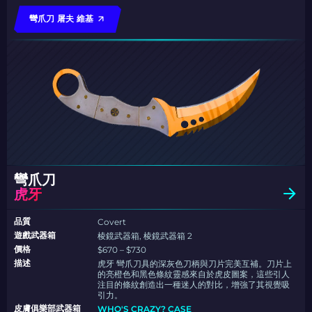
彎爪刀 屠夫 維基
彎爪刀
虎牙
品質
Covert
遊戲武器箱
棱鏡武器箱, 棱鏡武器箱 2
價格
$670 – $730
描述
虎牙 彎爪刀具的深灰色刀柄與刀片完美互補。刀片上
的亮橙色和黑色條紋靈感來自於虎皮圖案，這些引人
注目的條紋創造出一種迷人的對比，增強了其視覺吸
引力。
皮膚俱樂部武器箱
WHO'S CRAZY? CASE