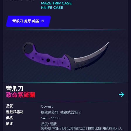
MAZE TRIP CASE
KNIFE CASE
彎爪刀 虎牙 維基
彎爪刀
致命紫羅蘭
品質
Covert
遊戲武器箱
棱鏡武器箱, 棱鏡武器箱 2
價格
$411 – $550
描述
品質:
隱蔽
紫外線 彎爪刀具以其簡約設計和對比鮮明的純色引人