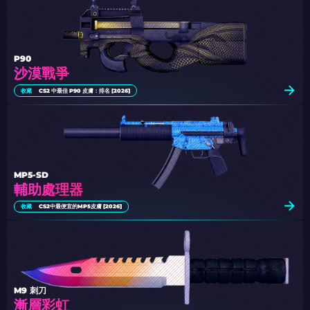
P90
沙漠戰爭
收藏
CS2 中最佳 P90 皮膚：排名 [2026]
MP5-SD
輔助處理器
收藏
CS2中最便宜的MP5皮膚 [2026]
M9 刺刀
漸層彩虹