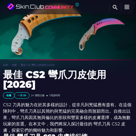
查
社群
收藏
最佳 CS2 彎爪刀皮使用 [2026]
最佳 CS2 彎爪刀皮使用
[2026]
收藏
一月 09
2K 瀏覽次數
1 閱讀時間
CS2 刀具的魅力在於其多樣的設計，從非凡到兇猛應有盡有。在這個
陣列中，彎爪刀具以其簡約與兇猛的完美融合而脫穎而出。自推出以
來，彎爪刀具因其無與倫比的形狀和豐富多樣的皮膚選擇，成為無數
玩家的首選。在本文中，我們將深入探討最佳的 彎爪刀具 CS2 皮
膚，探索它們的獨特魅力和影響。