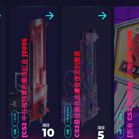
6
]
6
]
CS2最佳紫色皮膚從便宜到最貴
十月 08 2024
一月 09
一月 09
項目
項目
10
5
收藏
收藏
收藏
C
S
2
中
任
何
預
算
的
最
佳
紅
皮
[
2
0
2
所
有
C
S
2
案
例
密
鑰
：
完
整
指
南
[
2
0
2