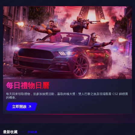
每日禮物日曆
每天回來領取禮物，並參加抽獎活動，贏取終極大獎：雙人巴黎之旅及現場觀看 CS2 錦標賽
的機會。
立即開啟
最新收藏
所有收藏