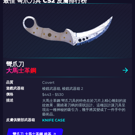
最佳 彎爪刀具 CS2 皮膚排行榜
彎爪刀
大馬士革鋼
品質
Covert
遊戲武器箱
棱鏡武器箱, 棱鏡武器箱 2
價格
$443 – $530
描述
大馬士革鋼 彎爪刀具的特色在於刀片上精心雕刻的波
紋效果，圍繞著刀柄的環狀設計。這種設計讓刀具呈
現出一種神秘的吸引力，幾乎將其變成了一件手中的
藝術品。
皮膚俱樂部武器箱
KNIFE CASE
彎爪刀 大馬士革鋼 維基