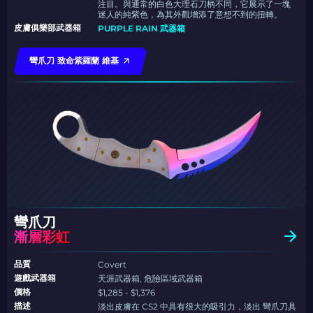
注目。與通常的白色大理石刀柄不同，它展示了一塊
迷人的純紫色，為其外觀增添了意想不到的扭轉。
皮膚俱樂部武器箱
PURPLE RAIN 武器箱
彎爪刀 致命紫羅蘭 維基
彎爪刀
漸層彩虹
品質
Covert
遊戲武器箱
天涯武器箱, 危險區域武器箱
價格
$1,285 - $1,376
描述
淡出皮膚在 CS2 中具有很大的吸引力，淡出 彎爪刀具