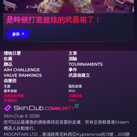
是時候打造超炫的武器箱了！
參與
禮物日曆
文章
收藏
測驗
贈品
TOURNAMENTS
AIM CHALLENGE
事件
VALVE RANKINGS
武器箱建立
俱樂部
支援
隐私政策
服务条款
RSS
武器箱與遊戲
皮膚維基
周邊商品
PRO
Skin.Club © 2026
您可以以最優惠的價格獲得您喜愛的皮膚。所有交易都通過Steam
機器人自動進行。
MOONTAIN LTD，塞浦路斯尼科西亞Kypranoros街13號，205辦