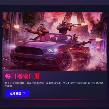
每日禮物日曆
每天回來領取禮物，並參加抽獎活動，贏取終極大獎：雙人巴黎之旅及現場觀看 CS2 錦標賽
的機會。
立即開啟