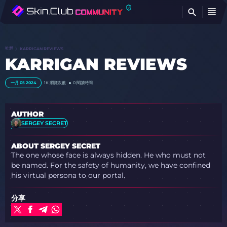
查
社群
KARRIGAN REVIEWS
KARRIGAN REVIEWS
一月 05 2024
1K
瀏覽次數
0 閱讀時間
AUTHOR
SERGEY SECRET
ABOUT SERGEY SECRET
The one whose face is always hidden. He who must not
be named. For the safety of humanity, we have confined
his virtual persona to our portal.
分享