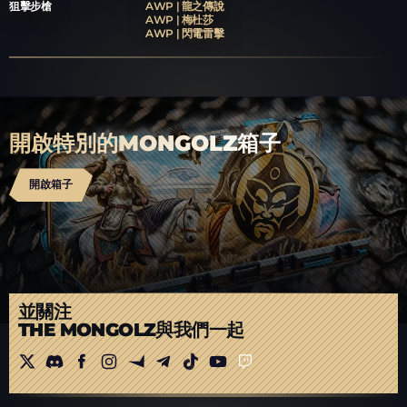
狙擊步槍
AWP | 龍之傳說
AK-47 | 油槍
M4A1-S | 印刷輸出
手槍
Desert Eagle | 熱焰
AWP | 梅杜莎
狙擊步槍
USP-S | 擊殺確認
AWP | 艾西莫夫
AWP | 閃電雷擊
開啟特別的MONGOLZ箱子
開啟箱子
並關注
THE MONGOLZ與我們一起