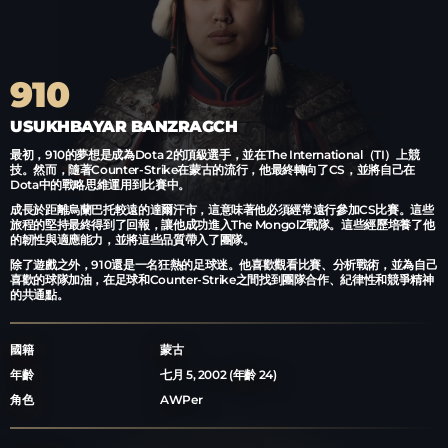
910
USUKHBAYAR BANZRAGCH
最初，910的夢想是成為Dota 2的頂級選手，並在The International（TI）上競
Blitz熱衷於遊戲和策略，特別喜歡Dota 2的"Magic Chess"模式，這與他對傳統象
Senzu對籃球的熱愛由來已久，他的偶像和靈感來源是科比·布萊恩特。他用自己在
Techno還是一名忠實的K-pop粉絲，他最喜歡的組合是NewJeans。
技。然而，隨著Counter-Strike在蒙古的流行，他最終轉向了CS，並將自己在
棋的興趣相得益彰。這些遊戲的戰略深度不僅讓他保持敏銳的思維，還能幫助他放
CS比賽中的第一筆大額收入購買了一件限量版Nike「Kobe Gift of Mamba」
Techno是一名熟練的國際象棋玩家，他在象棋俱樂部認識了隊友Blitz，兩人經常切
Dota中的戰略思維運用到比賽中。
鬆。
Destroyer夾克，這件珍貴的物品象徵著他的努力與堅韌。
磋棋藝。他們因對策略的熱愛而建立了深厚的友誼，這種熱情後來也影響了他們在
成長於距離烏蘭巴托較遠的達爾汗市，這意味著他必須經常遠行參加CS比賽。這些
他最喜歡的食物是Tsuivan，一道由麵條和牛肉製成的蒙古特色美食，展現了他對蒙
他在隊內最親密的朋友是Mzinho，兩人關係深厚。他們從小就認識，在加入The
Counter-Strike中的戰術風格。Techno將他在象棋中的策略思維帶入CS，讓他成
旅程的堅持最終得到了回報，讓他成功進入The MongolZ戰隊。這些經歷培養了他
古本土菜餚的熱愛。
MongolZ之前就已經一起玩遊戲，這種長久的合作關係建立了他們在比賽中的信任
為一名強大的對手和值得信賴的隊友。
的韌性與適應能力，並將這些品質帶入了團隊。
與默契。
在遊戲之外，Blitz對美酒有著獨特的興趣，尤其鍾愛法國葡萄酒。學習品酒不僅讓
在The MongolZ隊內，Techno被親切地稱為「團隊的母親」。正如他在比賽中的
除了遊戲之外，910還是一名狂熱的足球迷。他喜歡觀看比賽、分析戰術，並為自己
他放鬆，還拓寬了他在遊戲之外的興趣領域。
Senzu的名字也進入了流行文化，在蒙古知名說唱歌手Rokit Bay的歌曲
突破手（Entry Fragger）角色一樣，他經常是那個冒險並為團隊利益做出犧牲的
喜歡的球隊加油，在足球和Counter-Strike之間找到團隊合作、紀律性和競爭精神
《Blaavgai》中被提及。
人。他的無私和奉獻精神不僅在遊戲內，也在現實生活中激勵著整個團隊。
的共通點。
國籍
蒙古
國籍
國籍
蒙古
蒙古
年齡
六月 26, 2001 (年齡 25)
國籍
蒙古
年齡
年齡
八月 11, 2006 (年齡 19)
五月 20, 2005 (年齡 21)
角色
In-game leader, Rifler
年齡
七月 5, 2002 (年齡 24)
角色
角色
Rifler, AWPer
Rifler
角色
AWPer
步槍
M4A4 | 艾西莫夫
手套
步槍
M4A4 | 咆嚎
技術士手套 | 玫瑰紅和服
AK-47 | 血紅運動