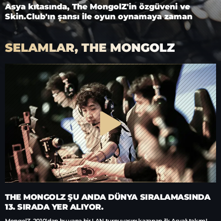
Asya kıtasında, The MongolZ'in özgüveni ve
Skin.Club'ın şansı ile oyun oynamaya zaman
SELAMLAR, THE MONGOLZ
THE MONGOLZ ŞU ANDA DÜNYA SIRALAMASINDA
13. SIRADA YER ALIYOR.
MongolZ, 2010'dan bu yana bir LAN turnuvasını kazanan ilk Asyalı takım!