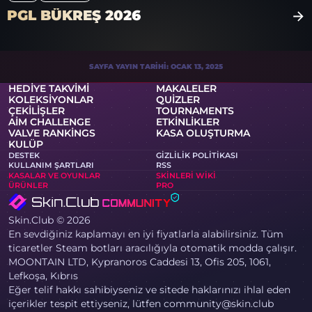
PGL BÜKREŞ 2026
SAYFA YAYIN TARIHI: OCAK 13, 2025
HEDIYE TAKVIMI
MAKALELER
KOLEKSIYONLAR
QUIZLER
ÇEKILIŞLER
TOURNAMENTS
AIM CHALLENGE
ETKINLIKLER
VALVE RANKINGS
KASA OLUŞTURMA
KULÜP
DESTEK
GIZLILIK POLITIKASI
KULLANIM ŞARTLARI
RSS
KASALAR VE OYUNLAR
SKINLERI WIKI
ÜRÜNLER
PRO
Skin.Club © 2026
En sevdiğiniz kaplamayı en iyi fiyatlarla alabilirsiniz. Tüm
ticaretler Steam botları aracılığıyla otomatik modda çalışır.
MOONTAIN LTD, Kypranoros Caddesi 13, Ofis 205, 1061,
Lefkoşa, Kıbrıs
Eğer telif hakkı sahibiyseniz ve sitede haklarınızı ihlal eden
içerikler tespit ettiyseniz, lütfen community@skin.club