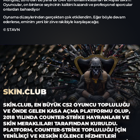
Oyuncular, on binlerce seyircinin kalbini kazandı ve profesyonel sporcular
onlardan bahsediyor
Oynama düzeylerinden gerçekten çok etkilendim. Eğer böyle devam
ederlerse, eminim yeni bir zirve rakibiyle karşılaşacağız.
© STAVN
SKIN.CLUB
SKIN.CLUB, EN BÜYÜK CS2 OYUNCU TOPLULUĞU
VE ÖNDE GELEN KASA AÇMA PLATFORMU OLUP,
2018 YILINDA COUNTER-STRIKE HAYRANLARI VE
SKIN MERAKLILARI TARAFINDAN KURULDU.
PLATFORM, COUNTER-STRIKE TOPLULUĞU IÇIN
YENILIKÇI VE KESKIN EĞLENCE HIZMETLERI