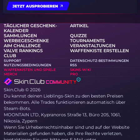
JETZT AUSPROBIEREN
TÄGLICHER GESCHENK-
ARTIKEL
KALENDER
SAMMLUNGEN
QUIZZE
WERBEGESCHENKE
TOURNAMENTS
AIM CHALLENGE
VERANSTALTUNGEN
VALVE RANKINGS
WAFFENKISTE ERSTELLEN
CLUB
SUPPORT
DATENSCHUTZ-BESTIMMUNGEN
NUTZUNGSBEDINGUNGEN
RSS
WAFFENKISTEN UND SPIELE
SKINS-WIKI
MERCH
PRO
Skin.Club © 2026
Du kannst deinen Lieblings-Skin zu den besten Preisen
bekommen. Alle Trades funktionieren automatisch über
Steam-Bots.
MOONTAIN LTD, Kypranoros Straße 13, Büro 205, 1061,
Nikosia, Zypern
Wenn Sie Urheberrechtsinhaber sind und auf der Website
Materialien gefunden haben, die Ihre Rechte verletzen,
kontaktieren Sie uns bitte per E-Mail unter