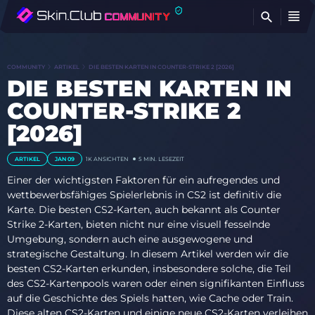
FI
COMMUNITY
ARTIKEL
DIE BESTEN KARTEN IN COUNTER-STRIKE 2 [2026]
DIE BESTEN KARTEN IN
COUNTER-STRIKE 2
[2026]
ARTIKEL
JAN 09
1K
ANSICHTEN
5 MIN. LESEZEIT
Einer der wichtigsten Faktoren für ein aufregendes und
wettbewerbsfähiges Spielerlebnis in CS2 ist definitiv die
Karte. Die besten CS2-Karten, auch bekannt als Counter
Strike 2-Karten, bieten nicht nur eine visuell fesselnde
Umgebung, sondern auch eine ausgewogene und
strategische Gestaltung. In diesem Artikel werden wir die
besten CS2-Karten erkunden, insbesondere solche, die Teil
des CS2-Kartenpools waren oder einen signifikanten Einfluss
auf die Geschichte des Spiels hatten, wie Cache oder Train.
Diese alten CS2-Karten und einige neue CS2-Karten verleihen