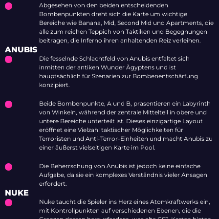
Abgesehen von den beiden entscheidenden
Bombenpunkten dreht sich die Karte um wichtige
Bereiche wie Banana, Mid, Second Mid und Apartments, die
alle zum reichen Teppich von Taktiken und Begegnungen
beitragen, die Inferno ihren anhaltenden Reiz verleihen.
ANUBIS
Die fesselnde Schlachtfeld von Anubis entfaltet sich
inmitten der antiken Wunder Ägyptens und ist
hauptsächlich für Szenarien zur Bombenentschärfung
konzipiert.
Beide Bombenpunkte, A und B, präsentieren ein Labyrinth
von Winkeln, während der zentrale Mittelteil in obere und
untere Bereiche unterteilt ist. Dieses einzigartige Layout
eröffnet eine Vielzahl taktischer Möglichkeiten für
Terroristen und Anti-Terror-Einheiten und macht Anubis zu
einer äußerst vielseitigen Karte im Pool.
Die Beherrschung von Anubis ist jedoch keine einfache
Aufgabe, da sie ein komplexes Verständnis vieler Ansagen
erfordert.
NUKE
Nuke taucht die Spieler ins Herz eines Atomkraftwerks ein,
mit Kontrollpunkten auf verschiedenen Ebenen, die die