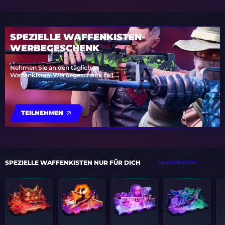
SPEZIELLE WAFFENKISTEN-
WERBEGESCHENK
Nehmen Sie an den täglichen
Waffenkisten-Werbegeschenk teil
TEILNEHMEN
SPEZIELLE WAFFENKISTEN NUR FÜR DICH
ALLE WAFFEKISTEN