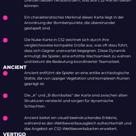
Grenzen dessen herausfordern, was alte CS2-Karten bieten
können.
Ein charakteristisches Merkmal dieser Karte liegt in der
Anordnung der Bombenpunkte, die übereinander
gestapelt sind.
Die Nuke-Karte in CS2 zeichnet sich durch ihre
vergleichsweise kompakte Größe aus, was oft dazu führt,
dass sich Gegner unerwartet begegnen. Diese Dynamik
ermutigt die Spieler, eine erhöhte Wachsamkeit zu wahren
und betont die Bedeutung koordinierter Teamarbeit.
ANCIENT
Ancient entführt die Spieler an eine antike archäologische
Stätte, die von üppiger Vegetation und komplexen Ruinen
geprägt ist.
Die „A“ und „B-Bombsites“ der Karte sind zwischen alten
Strukturen versteckt und sorgen für dynamische
Schlachten.
Ancient bietet ein visuell beeindruckendes Erlebnis,
während es den Wettbewerbsausgleich aufrechterhält und
das Angebot an CS2-Wettbewerbskarten erweitert.
VERTIGO