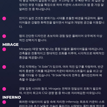
막 풍경 속에서 설정된 이 맵은 “A Long”과 “B 폭탄 부스”와 같은 상
징적인 유명 지점을 특징으로 하여 카운터 스트라이크 맵 중 가장 잘
알려진 것 중 하나입니다.
먼지가 실린 건조한 분위기는 시대를 초월한 배경을 제공하며, 플레
이어들은 강렬한 화력전을 벌이면서 터널과 개방된 공간을 이동합니
다.
맵의 간단한 디자인은 초보자와 경험 많은 플레이어 모두에게 이상
적인 선택지가 됩니다.
MIRAGE
Mirage는 태양 빛에 빛나는 중동 마을로 플레이어들을 데려갑니다.
건축물은 전통적이고 현대적인 조화를 이루며, 시각적으로 매력적인
환경을 제공합니다.
주요 지역에는 “A Side”가 있으며, 여러 적진 입구를 자랑하며, 반군
에게 충분한 기회를 제공하여 카운터 테러리스트들이 숨을 쉬고 상
대를 기다릴 수 있습니다. “B Side”에서의 전투도 흥미진진하며 예
측할 수 없습니다.
균형 잡힌 시야와 협곡, Mirage는 전략과 정밀성의 조화가 필요하
며, 이것이 최고의 CS2 경쟁 맵 중 하나로 자리매김한 이유입니다.
INFERNO
화려한 이탈리아의 설정 속에 자리한 Inferno는 최초의 카운터-스트
라이크 2의 초기 날들로 거슬러 올라가는 사랑받는 폭탄 해제 맵으로