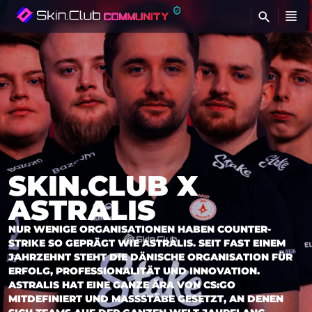
FI
SKIN.CLUB X
ASTRALIS
NUR WENIGE ORGANISATIONEN HABEN COUNTER-
STRIKE SO GEPRÄGT WIE ASTRALIS. SEIT FAST EINEM
JAHRZEHNT STEHT DIE DÄNISCHE ORGANISATION FÜR
ERFOLG, PROFESSIONALITÄT UND INNOVATION.
ASTRALIS HAT EINE GANZE ÄRA VON CS:GO
MITDEFINIERT UND MASSSTÄBE GESETZT, AN DENEN S