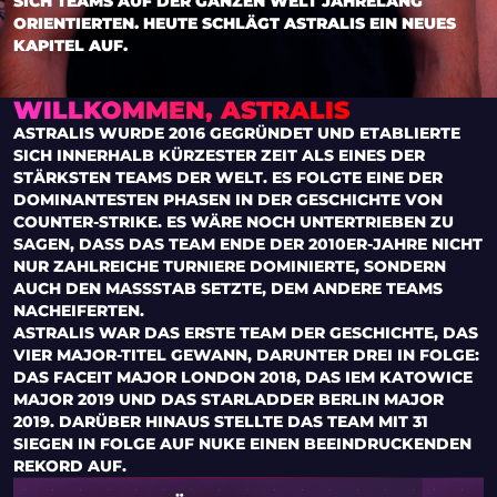
ICH TEAMS AUF DER GANZEN WELT JAHRELANG O
RIENTIERTEN. HEUTE SCHLÄGT ASTRALIS EIN NEUES K
APITEL AUF.
WILLKOMMEN, ASTRALIS
ASTRALIS WURDE 2016 GEGRÜNDET UND ETABLIERTE
SICH INNERHALB KÜRZESTER ZEIT ALS EINES DER
STÄRKSTEN TEAMS DER WELT. ES FOLGTE EINE DER
DOMINANTESTEN PHASEN IN DER GESCHICHTE VON
COUNTER-STRIKE. ES WÄRE NOCH UNTERTRIEBEN ZU
SAGEN, DASS DAS TEAM ENDE DER 2010ER-JAHRE NICHT
NUR ZAHLREICHE TURNIERE DOMINIERTE, SONDERN
AUCH DEN MASSSTAB SETZTE, DEM ANDERE TEAMS N
ACHEIFERTEN.
ASTRALIS WAR DAS ERSTE TEAM DER GESCHICHTE, DAS
VIER MAJOR-TITEL GEWANN, DARUNTER DREI IN FOLGE:
DAS FACEIT MAJOR LONDON 2018, DAS IEM KATOWICE
MAJOR 2019 UND DAS STARLADDER BERLIN MAJOR
2019. DARÜBER HINAUS STELLTE DAS TEAM MIT 31
SIEGEN IN FOLGE AUF NUKE EINEN BEEINDRUCKENDEN
REKORD AUF.