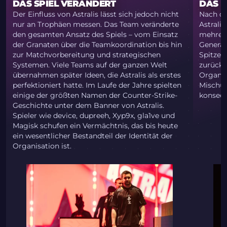
DAS SPIEL VERÄNDERT
DAS 
Der Einfluss von Astralis lässt sich jedoch nicht
Nach de
nur an Trophäen messen. Das Team veränderte
Astrali
den gesamten Ansatz des Spiels – vom Einsatz
mehrere
der Granaten über die Teamkoordination bis hin
Generat
zur Matchvorbereitung und strategischen
Spitze 
Systemen. Viele Teams auf der ganzen Welt
zurückz
übernahmen später Ideen, die Astralis als erstes
Organis
perfektioniert hatte. Im Laufe der Jahre spielten
Mischun
einige der größten Namen der Counter-Strike-
konsequ
Geschichte unter dem Banner von Astralis.
Spieler wie device, dupreeh, Xyp9x, gla1ve und
Magisk schufen ein Vermächtnis, das bis heute
ein wesentlicher Bestandteil der Identität der
Organisation ist.