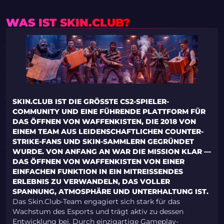
WAS IST SKIN.CLUB?
SKIN.CLUB IST DIE GRÖSSTE CS2-SPIELER-C
OMMUNITY UND EINE FÜHRENDE PLATTFORM FÜR D
AS ÖFFNEN VON WAFFENKISTEN, DIE 2018 VON E
INEM TEAM AUS LEIDENSCHAFTLICHEN COUNTER-S
TRIKE-FANS UND SKIN-SAMMLERN GEGRÜNDET W
URDE. VON ANFANG AN WAR DIE MISSION KLAR — D
AS ÖFFNEN VON WAFFENKISTEN VON EINER E
INFACHEN FUNKTION IN EIN MITREISSENDES ER
LEBNIS ZU VERWANDELN, DAS VOLLER SP
ANNUNG, ATMOSPHÄRE UND UNTERHALTUNG IST.
Das Skin.Club-Team engagiert sich stark für das
Wachstum des Esports und trägt aktiv zu dessen
Entwicklung bei. Durch einzigartige Gameplay-