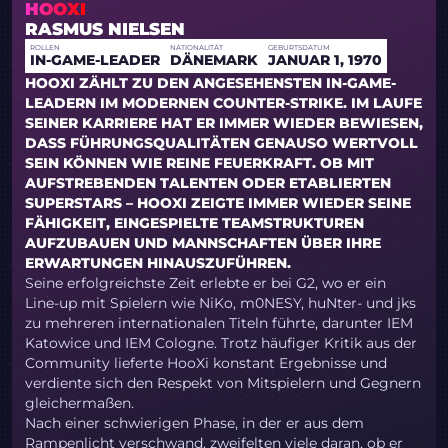
HOOXI
RASMUS NIELSEN
ROLLEN
NATIONALITÄT
GEBURTSDATUM
IN-GAME-LEADER
DÄNEMARK
JANUAR 1, 1970
HOOXI ZÄHLT ZU DEN ANGESEHENSTEN IN-GAME-
LEADERN IM MODERNEN COUNTER-STRIKE. IM LAUFE
SEINER KARRIERE HAT ER IMMER WIEDER BEWIESEN,
DASS FÜHRUNGSQUALITÄTEN GENAUSO WERTVOLL
SEIN KÖNNEN WIE REINE FEUERKRAFT. OB MIT
AUFSTREBENDEN TALENTEN ODER ETABLIERTEN
SUPERSTARS – HOOXI ZEIGTE IMMER WIEDER SEINE
FÄHIGKEIT, EINGESPIELTE TEAMSTRUKTUREN
AUFZUBAUEN UND MANNSCHAFTEN ÜBER IHRE
ERWARTUNGEN HINAUSZUFÜHREN.
Seine erfolgreichste Zeit erlebte er bei G2, wo er ein
Line-up mit Spielern wie NiKo, m0NESY, huNter- und jks
zu mehreren internationalen Titeln führte, darunter IEM
Katowice und IEM Cologne. Trotz häufiger Kritik aus der
Community lieferte HooXi konstant Ergebnisse und
verdiente sich den Respekt von Mitspielern und Gegnern
gleichermaßen.
Nach einer schwierigen Phase, in der er aus dem
Rampenlicht verschwand, zweifelten viele daran, ob er