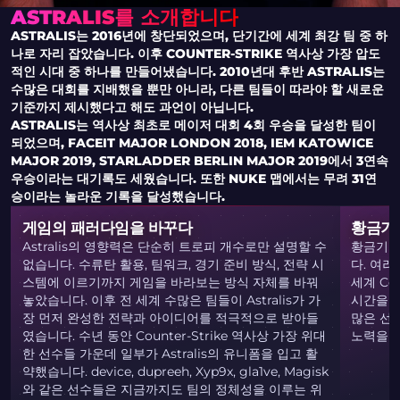
ASTRALIS를 소개합니다
ASTRALIS는 2016년에 창단되었으며, 단기간에 세계 최강 팀 중 하
나로 자리 잡았습니다. 이후 COUNTER-STRIKE 역사상 가장 압도
적인 시대 중 하나를 만들어냈습니다. 2010년대 후반 ASTRALIS는
수많은 대회를 지배했을 뿐만 아니라, 다른 팀들이 따라야 할 새로운
기준까지 제시했다고 해도 과언이 아닙니다.
ASTRALIS는 역사상 최초로 메이저 대회 4회 우승을 달성한 팀이
되었으며, FACEIT MAJOR LONDON 2018, IEM KATOWICE
MAJOR 2019, STARLADDER BERLIN MAJOR 2019에서 3연속
우승이라는 대기록도 세웠습니다. 또한 NUKE 맵에서는 무려 31연
승이라는 놀라운 기록을 달성했습니다.
게임의 패러다임을 바꾸다
황금기
Astralis의 영향력은 단순히 트로피 개수로만 설명할 수
황금기가 
없습니다. 수류탄 활용, 팀워크, 경기 준비 방식, 전략 시
다. 여
스템에 이르기까지 게임을 바라보는 방식 자체를 바꿔
세계 Co
놓았습니다. 이후 전 세계 수많은 팀들이 Astralis가 가
시간을 보
장 먼저 완성한 전략과 아이디어를 적극적으로 받아들
많은 선
였습니다. 수년 동안 Counter-Strike 역사상 가장 위대
노력을 
한 선수들 가운데 일부가 Astralis의 유니폼을 입고 활
약했습니다. device, dupreeh, Xyp9x, gla1ve, Magisk
와 같은 선수들은 지금까지도 팀의 정체성을 이루는 위