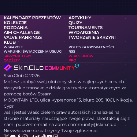
KALENDARZ PREZENTÓW
ARTYKUŁY
KOLEKCJE
QUIZY
ROZDANIA
TOURNAMENTS
AIM CHALLENGE
WYDARZENIA
VALVE RANKINGS
TWORZENIE SKRZYNI
KLUB
WSPARCIE
POLITYKA PRYWATNOŚCI
WARUNKI ŚWIADCZENIA USŁUG
RSS
SKRZYNIE I GRY
WIKI SKINÓW
GADŻETY
PRO
Skin.Club © 2026
Możesz zdobyć swój ulubiony skin w najlepszych cenach.
Wszystkie transakcje działają w trybie automatycznym za
pomocą botów Steam.
MOONTAIN LTD, ulica Kypranoros 13, biuro 205, 1061, Nikozja,
Cypr
Jeśli jesteś właścicielem praw autorskich i znalazłeś na
stronie materiały naruszające Twoje prawa, skontaktuj się z
nami poprzez e-mail na adres community@skin.club .
Niezwłocznie rozpatrzymy Twoje zgłoszenie.