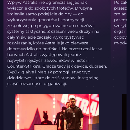
Wpływ Astralis nie ogranicza się jednak
Po zakoń
wyłącznie do zdobytych trofeów. Drużyna
przesze
zmieniła samo podejście do gry — od
zmian w
wykorzystania granatów i koordynacji
przemia
zespołowej po przygotowanie do meczów i
szczyt 
systemy taktyczne. Z czasem wiele drużyn na
organiz
całym świecie zaczęło wykorzystywać
odpowie
rozwiązania, które Astralis jako pierwsze
młodych
doprowadziło do perfekcji. Na przestrzeni lat w
barwach Astralis występowali jedni z
najwybitniejszych zawodników w historii
Counter-Strike'a. Gracze tacy jak device, dupreeh,
Xyp9x, gla1ve i Magisk pomogli stworzyć
dziedzictwo, które do dziś stanowi integralną
część tożsamości organizacji.