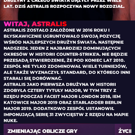
DRUŻYNY Z CAŁEGO ŚWIATA DĄŻYŁY PRZEZ WIELE
LAT. DZIŚ ASTRALIS ROZPOCZYNA NOWY ROZDZIAŁ.
WITAJ, ASTRALIS
ASTRALIS ZOSTAŁO ZAŁOŻONE W 2016 ROKU I
BŁYSKAWICZNIE UGRUNTOWAŁO SWOJĄ POZYCJĘ
WŚRÓD NAJLEPSZYCH DRUŻYN ŚWIATA. NASTĘPNIE
NADSZEDŁ JEDEN Z NAJBARDZIEJ DOMINUJĄCYCH
OKRESÓW W HISTORII COUNTER-STRIKE'A. NIE BĘDZIE
PRZESADĄ STWIERDZENIE, ŻE POD KONIEC LAT 2010.
ZESPÓŁ NIE TYLKO ZDOMINOWAŁ WIELE TURNIEJÓW,
ALE TAKŻE WYZNACZYŁ STANDARD, DO KTÓREGO INNI
STARALI SIĘ DORÓWNAĆ.
ASTRALIS JAKO PIERWSZA DRUŻYNA W HISTORII
ZDOBYŁA CZTERY TYTUŁY MAJOR, W TYM TRZY Z
RZĘDU PODCZAS FACEIT MAJOR LONDON 2018, IEM
KATOWICE MAJOR 2019 ORAZ STARLADDER BERLIN
MAJOR 2019. DODATKOWO ZESPÓŁ USTANOWIŁ
IMPONUJĄCĄ SERIĘ 31 ZWYCIĘSTW Z RZĘDU NA MAPIE
NUKE.
ZMIENIAJĄC OBLICZE GRY
ŻYCIE