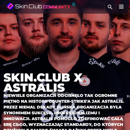
Z
SKIN.CLUB X
ASTRALIS
NIEWIELE ORGANIZACJI ODCISNĘŁO TAK OGROMNE
PIĘTNO NA HISTORII COUNTER-STRIKE'A JAK ASTRALIS.
PRZEZ NIEMAL DEKADĘ DUŃSKA ORGANIZACJA BYŁA
SYNONIMEM SUKCESU, PROFESJONALIZMU I
INNOWACJI. ASTRALIS POMOGŁO ZDEFINIOWAĆ CAŁĄ
ERĘ CS:GO, WYZNACZAJĄC STANDARDY, DO KTÓRYCH