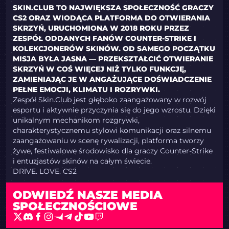
SKIN.CLUB TO NAJWIĘKSZA SPOŁECZNOŚĆ GRACZY
CS2 ORAZ WIODĄCA PLATFORMA DO OTWIERANIA
SKRZYŃ, URUCHOMIONA W 2018 ROKU PRZEZ
ZESPÓŁ ODDANYCH FANÓW COUNTER-STRIKE I
KOLEKCJONERÓW SKINÓW. OD SAMEGO POCZĄTKU
MISJA BYŁA JASNA — PRZEKSZTAŁCIĆ OTWIERANIE
SKRZYŃ W COŚ WIĘCEJ NIŻ TYLKO FUNKCJĘ,
ZAMIENIAJĄC JE W ANGAŻUJĄCE DOŚWIADCZENIE
PEŁNE EMOCJI, KLIMATU I ROZRYWKI.
Zespół Skin.Club jest głęboko zaangażowany w rozwój
esportu i aktywnie przyczynia się do jego wzrostu. Dzięki
unikalnym mechanikom rozgrywki,
charakterystycznemu stylowi komunikacji oraz silnemu
zaangażowaniu w scenę rywalizacji, platforma tworzy
żywe, festiwalowe środowisko dla graczy Counter-Strike
i entuzjastów skinów na całym świecie.
DRIVE. LOVE. CS2
ODWIEDŹ
NASZE MEDIA
SPOŁECZNOŚCIOWE