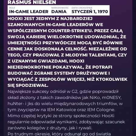
RASMUS NIELSEN
ROLE
NARODOWOŚĆ
DATA URODZENIA
IN-GAME LEADER
DANIA
STYCZEŃ 1, 1970
HOOXI JEST JEDNYM Z NAJBARDZIEJ
SZANOWANYCH IN-GAME LEADERÓW WE
WSPÓŁCZESNYM COUNTER-STRIKE'U. PRZEZ CAŁĄ
SWOJĄ KARIERĘ WIELOKROTNIE UDOWADNIAŁ, ŻE
UMIEJĘTNOŚCI PRZYWÓDCZE MOGĄ BYĆ RÓWNIE
CENNE JAK DOSKONAŁA CELNOŚĆ. NIEZALEŻNIE OD
TEGO, CZY PRACOWAŁ Z MŁODYMI TALENTAMI, CZY
Z UZNANYMI GWIAZDAMI, HOOXI
NIEJEDNOKROTNIE POKAZYWAŁ, ŻE POTRAFI
BUDOWAĆ ZGRANE SYSTEMY DRUŻYNOWE I
WYCIĄGAĆ Z ZESPOŁÓW WIĘCEJ, NIŻ KTOKOLWIEK
SIĘ SPODZIEWAŁ.
Największe sukcesy odniósł w G2, gdzie poprowadził
skład złożony z takich zawodników jak NiKo, m0NESY,
huNter- i jks do wielu międzynarodowych triumfów, w
tym zwycięstw na IEM Katowice oraz IEM Cologne.
Mimo częstej krytyki ze strony społeczności HooXi
regularnie odpowiadał wynikami, zdobywając szacunek
zarówno kolegów z drużyny, jak i rywali.
Po trudnym okresie, który odsunął go od światła