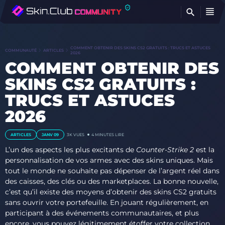
T
COMMENT OBTENIR DES SKINS CS2 GRATUITS : TRUCS ET ASTUCES
COMMUNAUTÉ
ARTICLES
2026
COMMENT OBTENIR DES
SKINS CS2 GRATUITS :
TRUCS ET ASTUCES
2026
ARTICLES
JANV 09
3K
VUES
4 MINUTES LIRE
L’un des aspects les plus excitants de
Counter-Strike 2
est la
personnalisation de vos armes avec des skins uniques. Mais
tout le monde ne souhaite pas dépenser de l’argent réel dans
des caisses, des clés ou des marketplaces. La bonne nouvelle,
c’est qu’il existe des moyens d’obtenir des skins CS2 gratuits
sans ouvrir votre portefeuille. En jouant régulièrement, en
participant à des événements communautaires, et plus
encore, vous pouvez légitimement étoffer votre collection.