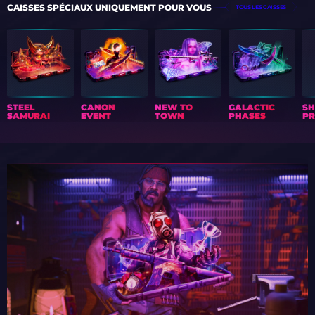
CAISSES SPÉCIAUX UNIQUEMENT POUR VOUS
TOUS LES CAISSES
STEEL
CANON
NEW TO
GALACTIC
S
SAMURAI
EVENT
TOWN
PHASES
PR