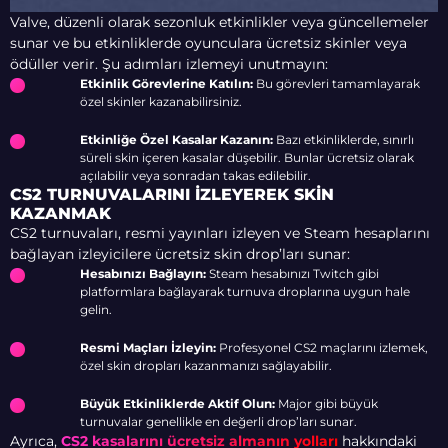
Valve, düzenli olarak sezonluk etkinlikler veya güncellemeler
sunar ve bu etkinliklerde oyunculara
ücretsiz skinler
veya
ödüller verir. Şu adımları izlemeyi unutmayın:
Etkinlik Görevlerine Katılın:
Bu görevleri tamamlayarak
özel skinler kazanabilirsiniz.
Etkinliğe Özel Kasalar Kazanın:
Bazı etkinliklerde, sınırlı
süreli skin içeren kasalar düşebilir. Bunlar ücretsiz olarak
açılabilir veya sonradan takas edilebilir.
CS2 TURNUVALARINI İZLEYEREK SKIN
KAZANMAK
CS2 turnuvaları, resmi yayınları izleyen ve Steam hesaplarını
bağlayan izleyicilere
ücretsiz skin drop’ları
sunar:
Hesabınızı Bağlayın:
Steam hesabınızı Twitch gibi
platformlara bağlayarak turnuva droplarına uygun hale
gelin.
Resmi Maçları İzleyin:
Profesyonel CS2 maçlarını izlemek,
özel skin dropları kazanmanızı sağlayabilir.
Büyük Etkinliklerde Aktif Olun:
Major gibi büyük
turnuvalar genellikle en değerli drop’ları sunar.
Ayrıca,
CS2 kasalarını ücretsiz almanın yolları
hakkındaki