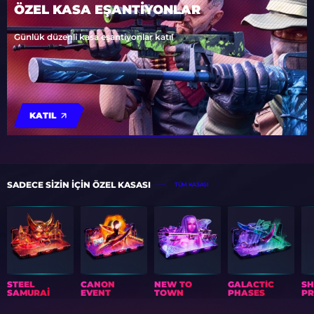
ÖZEL KASA EŞANTİYONLAR
Günlük düzenli kasa eşantiyonlar katıl
KATIL
SADECE SIZIN IÇIN ÖZEL KASASI
TÜM KASASI
STEEL
CANON
NEW TO
GALACTIC
S
SAMURAI
EVENT
TOWN
PHASES
PR