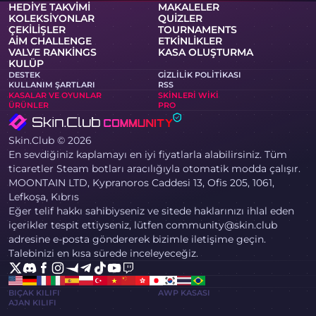
HEDIYE TAKVIMI
MAKALELER
KOLEKSIYONLAR
QUIZLER
ÇEKILIŞLER
TOURNAMENTS
AIM CHALLENGE
ETKINLIKLER
VALVE RANKINGS
KASA OLUŞTURMA
KULÜP
DESTEK
GIZLILIK POLITIKASI
KULLANIM ŞARTLARI
RSS
KASALAR VE OYUNLAR
SKINLERI WIKI
ÜRÜNLER
PRO
Skin.Club © 2026
En sevdiğiniz kaplamayı en iyi fiyatlarla alabilirsiniz. Tüm
ticaretler Steam botları aracılığıyla otomatik modda çalışır.
MOONTAIN LTD, Kypranoros Caddesi 13, Ofis 205, 1061,
Lefkoşa, Kıbrıs
Eğer telif hakkı sahibiyseniz ve sitede haklarınızı ihlal eden
içerikler tespit ettiyseniz, lütfen community@skin.club
adresine e-posta göndererek bizimle iletişime geçin.
Talebinizi en kısa sürede inceleyeceğiz.
BIÇAK KILIFI
AWP KASASI
AJAN KILIFI