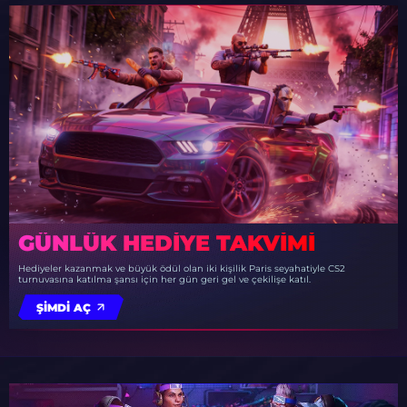
GÜNLÜK HEDIYE TAKVIMI
Hediyeler kazanmak ve büyük ödül olan iki kişilik Paris seyahatiyle CS2
turnuvasına katılma şansı için her gün geri gel ve çekilişe katıl.
ŞIMDI AÇ