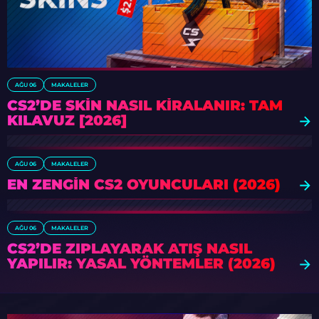
AĞU 06
MAKALELER
CS2’DE SKIN NASIL KIRALANIR: TAM
KILAVUZ [2026]
AĞU 06
MAKALELER
EN ZENGIN CS2 OYUNCULARI (2026)
AĞU 06
MAKALELER
CS2’DE ZIPLAYARAK ATIŞ NASIL
YAPILIR: YASAL YÖNTEMLER (2026)