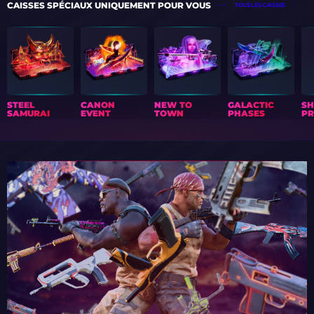
CAISSES SPÉCIAUX UNIQUEMENT POUR VOUS
TOUS LES CAISSES
STEEL
CANON
NEW TO
GALACTIC
S
SAMURAI
EVENT
TOWN
PHASES
PR