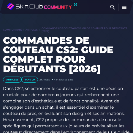
T
COMMANDES DE COUTEAU CS2: GUIDE COMPLET POUR DÉBUTANTS
COMMUNAUTÉ
ARTICLES
[2026]
COMMANDES DE
COUTEAU CS2: GUIDE
COMPLET POUR
DÉBUTANTS [2026]
ARTICLES
JANV 09
2K
VUES
4 MINUTES LIRE
Dans CS2, sélectionner le couteau parfait est une décision
cruciale pour de nombreux joueurs qui recherchent une
combinaison d’esthétique et de fonctionnalité. Avant de
s’engager dans un achat, il est essentiel d’examiner le
couteau de près, en évaluant son design et ses animations.
Heureusement, CS2 propose des commandes de console
spécifiques qui permettent aux joueurs de prévisualiser les
couteaux directement dans l’environnement de jeu. Ce guide