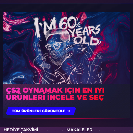
CS2 OYNAMAK IÇIN EN IYI
ÜRÜNLERI INCELE VE SEÇ
TÜM ÜRÜNLERI GÖRÜNTÜLE
HEDIYE TAKVIMI
MAKALELER