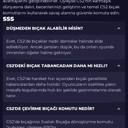
avantajlarını geliştirebilirler. Öyleyse CS2’nin karmaşık
dünyasına dalın, becerilerinizi geliştirin ve temel CS2 bıçak
komutlarını kullanarak savaş alanına güvenle komuta edin.
SSS
DÜŞMEDEN BIÇAK ALABILIR MISIN?
Evet, CS2’de bıçaklar nadir damlalar halinde elde
edilebiliyor. Ancak şansları düşük, bu da onları oyunda
imrenilen öğeler haline getiriyor.
CS2'DEKI BIÇAK TABANCADAN DAHA MI HIZLI?
Evet, CS2’de hareket hızı açısından bıçak genellikle
tabancalardan daha hızlıdır. Oyuncuların özellikle yakın
mesafe koşullarında hızlı bir şekilde gezinmelerine olanak
tanır.
CS2'DE ÇEVIRME BIÇAĞI KOMUTU NEDIR?
CS2’de bıçağınızı Sustalı Bıçağa dönüştürme komutu
“
subclass_change 505
“tir.