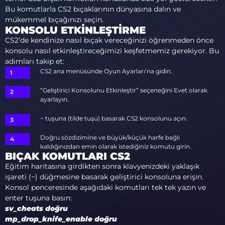
Bu komutlarla CS2 bıçaklarının dünyasına dalın ve
mükemmel bıçağınızı seçin.
KONSOLU ETKINLEŞTIRME
CS2’de kendinize nasıl bıçak vereceğinizi öğrenmeden önce
konsolu nasıl etkinleştireceğimizi keşfetmemiz gerekiyor. Bu
adımları takip et:
CS2 ana menüsünde Oyun Ayarları’na gidin.
“Geliştirici Konsolunu Etkinleştir” seçeneğini Evet olarak
ayarlayın.
~ tuşuna (tilde tuşu) basarak CS2 konsolunu açın.
Doğru sözdizimine ve büyük/küçük harfe bağlı
kaldığınızdan emin olarak istediğiniz komutu girin.
BIÇAK KOMUTLARI CS2
Eğitim haritasına girdikten sonra klavyenizdeki yaklaşık
işareti (~) düğmesine basarak geliştirici konsoluna erişin.
Konsol penceresinde aşağıdaki komutları tek tek yazın ve
enter tuşuna basın:
sv_cheats doğru
mp_drop_knife_enable doğru