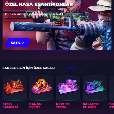
ÖZEL KASA EŞANTİYONLAR
Günlük düzenli kasa eşantiyonlar katıl
KATIL
SADECE SIZIN IÇIN ÖZEL KASASI
TÜM KASASI
STEEL
CANON
NEW TO
GALACTIC
S
SAMURAI
EVENT
TOWN
PHASES
PR