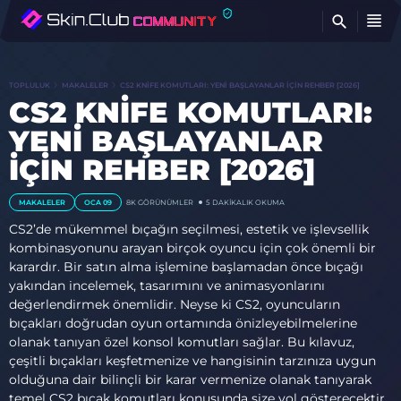
BU
TOPLULUK
MAKALELER
CS2 KNIFE KOMUTLARI: YENI BAŞLAYANLAR İÇIN REHBER [2026]
CS2 KNIFE KOMUTLARI:
YENI BAŞLAYANLAR
İÇIN REHBER [2026]
MAKALELER
OCA 09
8K
GÖRÜNÜMLER
5 DAKIKALIK OKUMA
CS2’de mükemmel bıçağın seçilmesi, estetik ve işlevsellik
kombinasyonunu arayan birçok oyuncu için çok önemli bir
karardır. Bir satın alma işlemine başlamadan önce bıçağı
yakından incelemek, tasarımını ve animasyonlarını
değerlendirmek önemlidir. Neyse ki CS2, oyuncuların
bıçakları doğrudan oyun ortamında önizleyebilmelerine
olanak tanıyan özel konsol komutları sağlar. Bu kılavuz,
çeşitli bıçakları keşfetmenize ve hangisinin tarzınıza uygun
olduğuna dair bilinçli bir karar vermenize olanak tanıyarak
temel CS2 bıçak komutları konusunda size yol gösterecektir.