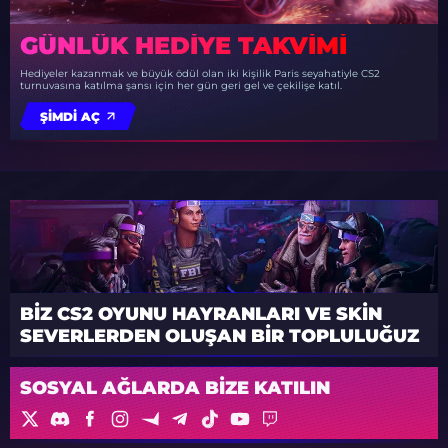
GÜNLÜK HEDIYE TAKVIMI
Hediyeler kazanmak ve büyük ödül olan iki kişilik Paris seyahatiyle CS2
turnuvasına katılma şansı için her gün geri gel ve çekilişe katıl.
ŞIMDI AÇ
BIZ CS2 OYUNU HAYRANLARI VE SKIN
SEVERLERDEN OLUŞAN BIR TOPLULUĞUZ
SOSYAL AĞLARDA BIZE KATILIN