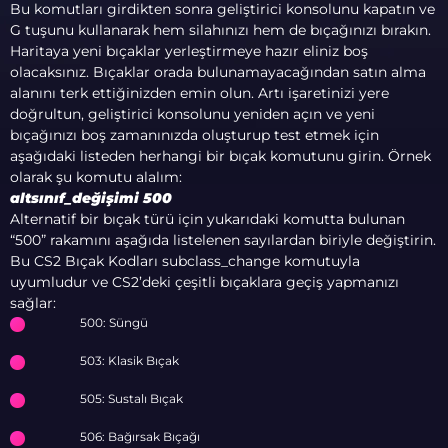
Bu komutları girdikten sonra geliştirici konsolunu kapatın ve
G tuşunu kullanarak hem silahınızı hem de bıçağınızı bırakın.
Haritaya yeni bıçaklar yerleştirmeye hazır eliniz boş
olacaksınız. Bıçaklar orada bulunamayacağından satın alma
alanını terk ettiğinizden emin olun. Artı işaretinizi yere
doğrultun, geliştirici konsolunu yeniden açın ve yeni
bıçağınızı boş zamanınızda oluşturup test etmek için
aşağıdaki listeden herhangi bir bıçak komutunu girin. Örnek
olarak şu komutu alalım:
altsınıf_değişimi 500
Alternatif bir bıçak türü için yukarıdaki komutta bulunan
“500” rakamını aşağıda listelenen sayılardan biriyle değiştirin.
Bu CS2 Bıçak Kodları subclass_change komutuyla
uyumludur ve CS2’deki çeşitli bıçaklara geçiş yapmanızı
sağlar:
500: Süngü
503: Klasik Bıçak
505: Sustalı Bıçak
506: Bağırsak Bıçağı