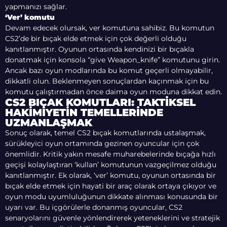
yapmanızı sağlar.
‘Ver’ komutu
Devam edecek olursak, ver komutuna sahibiz. Bu komutun
CS2’de bir bıçak elde etmek için çok değerli olduğu
kanıtlanmıştır. Oyunun ortasında kendinizi bir bıçakla
donatmak için konsola “give Weapon_knife” komutunu girin.
Ancak bazı oyun modlarında bu komut geçerli olmayabilir,
dikkatli olun. Beklenmeyen sonuçlardan kaçınmak için bu
komutu çalıştırmadan önce daima oyun moduna dikkat edin.
CS2 BIÇAK KOMUTLARI: TAKTIKSEL
HAKIMIYETIN TEMELLERINDE
UZMANLAŞMAK
Sonuç olarak, temel CS2 bıçak komutlarında ustalaşmak,
sürükleyici oyun ortamında gezinen oyuncular için çok
önemlidir. Kritik yakın mesafe muharebelerinde bıçağa hızlı
geçişi kolaylaştıran ‘kullan’ komutunun vazgeçilmez olduğu
kanıtlanmıştır. Ek olarak, ‘ver’ komutu, oyunun ortasında bir
bıçak elde etmek için hayati bir araç olarak ortaya çıkıyor ve
oyun modu uyumluluğunun dikkate alınması konusunda bir
uyarı var. Bu içgörülerle donanmış oyuncular, CS2
senaryolarını güvenle yönlendirerek yeteneklerini ve stratejik