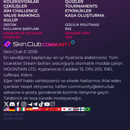
KOLEKSIYONLAR
QUIZLER
ÇEKILIŞLER
TOURNAMENTS
AIM CHALLENGE
ETKINLIKLER
VALVE RANKINGS
KASA OLUŞTURMA
KULÜP
DESTEK
GIZLILIK POLITIKASI
KULLANIM ŞARTLARI
RSS
KASALAR VE OYUNLAR
SKINLERI WIKI
ÜRÜNLER
PRO
Skin.Club © 2026
En sevdiğiniz kaplamayı en iyi fiyatlarla alabilirsiniz. Tüm
ticaretler Steam botları aracılığıyla otomatik modda çalışır.
MOONTAIN LTD, Kypranoros Caddesi 13, Ofis 205, 1061,
Lefkoşa, Kıbrıs
Eğer telif hakkı sahibiyseniz ve sitede haklarınızı ihlal eden
içerikler tespit ettiyseniz, lütfen community@skin.club
adresine e-posta göndererek bizimle iletişime geçin.
Talebinizi en kısa sürede inceleyeceğiz.
BIÇAK KILIFI
AWP KASASI
AJAN KILIFI