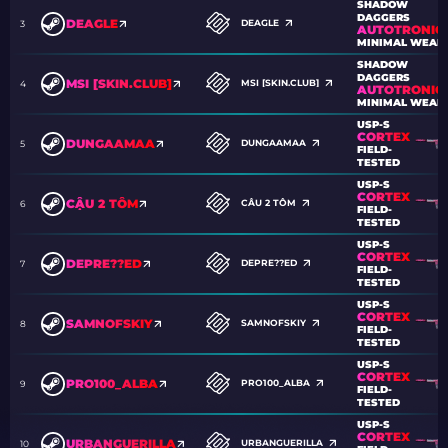
SHADOW
DAGGERS
DEAGLE
DEAGLE
3
AUTOTRONIC
MINIMAL WEAR
SHADOW
DAGGERS
MSI [SKIN.CLUB]
MSI [SKIN.CLUB]
4
AUTOTRONIC
MINIMAL WEAR
USP-S
CORTEX
DUNGAAMAA
DUNGAAMAA
5
FIELD-
TESTED
USP-S
CORTEX
CẬU 2 TÔM
CẬU 2 TÔM
6
FIELD-
TESTED
USP-S
CORTEX
DEPRE??ED
DEPRE??ED
7
FIELD-
TESTED
USP-S
CORTEX
SAMNOFSKIY
SAMNOFSKIY
8
FIELD-
TESTED
USP-S
CORTEX
PRO100_ALBA
PRO100_ALBA
9
FIELD-
TESTED
USP-S
CORTEX
URBANGUERILLA
URBANGUERILLA
10