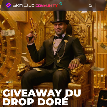
T
GIVEAWAY DU
DROP DORÉ