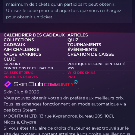
maximum de tickets qu’un participant peut obtenir.
Utilisez le code promo chaque fois que vous rechargez
pour obtenir un ticket.
CALENDRIER DES CADEAUX
ARTICLES
COLLECTIONS
QUIZ
CADEAUX
TOURNAMENTS
AIM CHALLENGE
ÉVÉNEMENTS
VALVE RANKINGS
CRÉATION DE CAISSE
CLUB
SUPPORT
POLITIQUE DE CONFIDENTIALITÉ
CONDITIONS D'UTILISATION
RSS
CAISSES ET JEUX
WIKI DES SKINS
PRODUITS DÉRIVÉS
PRO
Skin.Club © 2026
Vous pouvez obtenir votre skin préféré aux meilleurs prix.
Tous les échanges fonctionnent en mode automatique via
des bots Steam.
MOONTAIN LTD, 13 rue Kypranoros, bureau 205, 1061,
Nicosie, Chypre
Si vous êtes titulaire de droits d’auteur et avez trouvé sur le
site des contenus portant atteinte à vos droits, veuillez nous