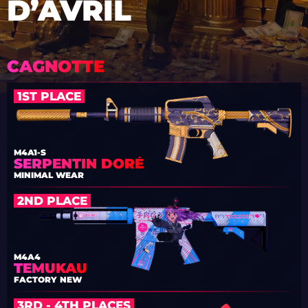
D’AVRIL
CAGNOTTE
1ST PLACE
M4A1-S
SERPENTIN DORÉ
MINIMAL WEAR
2ND PLACE
M4A4
TEMUKAU
FACTORY NEW
3RD - 4TH PLACES