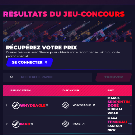
RÉSULTATS DU JEU-CONCOURS
RÉCUPÉREZ VOTRE PRIX
Connectez-vous avec Steam pour obtenir votre récompense : skin ou code
promo spécial
SE CONNECTER
TROUVER
PSEUDO STEAM
ID SKIN.CLUB
PRIX
M4A1-S
SERPENTIN
DORÉ
WHYDEAGLE
WHYDEAGLE
1
MINIMAL
WEAR
M4A4
TEMUKAU
IMAB
IMAB
2
FACTORY
NEW