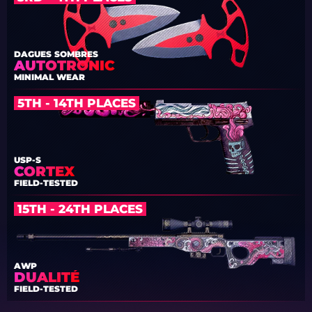
DAGUES SOMBRES
AUTOTRONIC
MINIMAL WEAR
5TH - 14TH PLACES
USP-S
CORTEX
FIELD-TESTED
15TH - 24TH PLACES
AWP
DUALITÉ
FIELD-TESTED