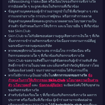
เปลี่ยนแปลงกฎ รายละเอียด หรือเงื่อนไขของกิจกรรมชิงรางวัล
การอัปเดตใด ๆ จะถูกสะท้อนในกิจกรรมที่เกี่ยวข้อง
ข้อมูลส่วนบุคคลของผู้เข้าร่วมอาจถูกนำไปใช้เพื่อวัตถุต่าง ๆ เช่น
การแจกจ่ายรางวัล การประกาศผู้ชนะ หรือการทำการตลาด
ข้อมูลส่วนบุคคลทั้งหมดจะถูกประมวลผลตามนโยบายความเป็น
ส่วนตัว ข้อกำหนดในการให้บริการ และนโยบายอื่น ๆ ที่เกี่ยวข้อง
ของ Skin.Club
Skin.Club จะไม่รับผิดชอบต่อความสูญเสียทางการเงินใด ๆ ที่เกิด
ขึ้นจากการเข้าร่วมกิจกรรมชิงรางวัลเนื่องจากสถานการณ์ที่อยู่
นอกเหนือการควบคุมของบริษัท
หากพบพฤติกรรมไม่เหมาะสม การฉ้อโกง การบิดเบือน หรือ
กิจกรรมหลอกลวงใด ๆ ที่เกี่ยวข้องกับกิจกรรมชิงรางวัล
Skin.Club ขอสงวนสิทธิ์ในการยุติข้อตกลงกับผู้เข้าร่วมทันที ตัด
สิทธิ์การเข้าร่วมในอนาคต และบล็อกหรือจำกัดบัญชีดังกล่าวโดย
ไม่ต้องแจ้งล่วงหน้า จนกว่าสถานการณ์จะได้รับการแก้ไข
หากไม่มีการระบุเป็นอย่างอื่นใน
กติกาการแจกของรางวัล
ข้อ
กำหนดในการให้บริการของ Skin.Club
นโยบายความเป็นส่วน
ตัว
นโยบายคุกกี้
และ
ข้อตกลงผู้ถือบัตร
จะมีผลบังคับใช้กับทุกส่วน
ของกิจกรรมชิงรางวัล
สำหรับข้อร้องเรียนใด ๆ ที่เกี่ยวข้องกับกิจกรรมชิงรางวัล ผลการ
ประกาศ หรือเรื่องอื่นที่เกี่ยวข้อง ผู้เข้าร่วมสามารถติดต่อฝ่าย
บริการลูกค้าของ Skin.Club ได้ที่
help@skin.club
ตามที่ระบุ