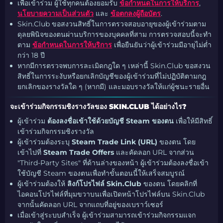
เพื่อเข้าร่วม ผู้ใช้ทุกคนต้องยอมรับ
ข้อกำหนดในการให้บริการ
,
นโยบายความเป็นส่วนตัว
และ
ข้อตกลงผู้ถือบัตร
.
Skin.Club ขอสงวนสิทธิ์ในการตรวจสอบอายุของผู้เข้าร่วมตาม
ดุลยพินิจของตนผ่านบริการของบุคคลที่สาม การตรวจสอบนี้จะทำ
ตาม
ข้อกำหนดในการให้บริการ
เพื่อยืนยันว่าผู้เข้าร่วมมีอายุไม่ต่ำ
กว่า 18 ปี
หากมีการตรวจพบการละเมิดกฎใด ๆ เหล่านี้ Skin.Club ขอสงวน
สิทธิ์ในการระงับหรือยกเลิกบัญชีของผู้เข้าร่วมที่ไม่ปฏิบัติตามกฎ
ยกเลิกของรางวัลใด ๆ (หากมี) และมอบรางวัลให้แก่ผู้ชนะรายอื่น
จะเข้าร่วมกิจกรรมชิงรางวัลของ SKIN.CLUB ได้อย่างไร?
ผู้เข้าร่วม
ต้องลงชื่อเข้าใช้ด้วยบัญชี Steam ของตน
เพื่อให้มีสิทธิ์
เข้าร่วมกิจกรรมชิงรางวัล
ผู้เข้าร่วมต้องระบุ
Steam Trade Link (URL)
ของตน โดย
เข้าไปที่
Steam Trade Offers
และคัดลอก URL จากส่วน
"Third-Party Sites" ที่ด้านล่างของหน้า ผู้เข้าร่วมต้องลงชื่อเข้า
ใช้บัญชี Steam ของตนเพื่อทำขั้นตอนนี้ให้เสร็จสมบูรณ์
ผู้เข้าร่วมต้องให้
ลิงก์โปรไฟล์ Skin.Club
ของตน โดยคลิกที่
ไอคอนโปรไฟล์ที่มุมขวาบนเพื่อเปิดหน้าโปรไฟล์บน Skin.Club
จากนั้นคัดลอก URL จากแถบที่อยู่ของเบราว์เซอร์
เมื่อเข้าสู่ระบบสำเร็จ ผู้เข้าร่วมสามารถเข้าร่วมกิจกรรมแจก