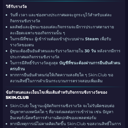
วิธีรับรางวัล
วันที่ เวลา และช่องทางประกาศผลจะถูกระบุไว้สำหรับแต่ละ
กิจกรรมชิงรางวัล
ผลลัพธ์และผู้ชนะของแต่ละกิจกรรมจะมีการประกาศตามราย
ละเอียดเฉพาะของกิจกรรมนั้น ๆ
ในกรณีที่ชนะ ผู้เข้าร่วมต้องเข้าสู่ระบบผ่าน
Steam
เพื่อรับ
รางวัลของตน
ผู้ชนะต้องยืนยันตัวตนและรับรางวัลภายใน
30 วัน
หลังจากมีการ
ประกาศผลกิจกรรมชิงรางวัล
ในการมีสิทธิ์รับรางวัลสูงสุด
บัญชีที่ชนะต้องผ่านการยืนยันตัวตน
ครบถ้วน
หากการยืนยันตัวตนก่อให้เกิดความสงสัยใด ๆ Skin.Club ขอ
สงวนสิทธิ์ในการดำเนินกระบวนการตรวจสอบเพิ่มเติม
ข้อกำหนดและเงื่อนไขเพิ่มเติมสำหรับกิจกรรมชิงรางวัลของ
SKIN.CLUB
Skin.Club ในฐานะผู้จัดกิจกรรมชิงรางวัล จะไม่รับผิดชอบต่อ
ปัญหาทางเทคนิคใด ๆ ที่อาจส่งผลต่อการเข้าร่วม เช่น ปัญหา
อินเทอร์เน็ตหรือการทำงานผิดปกติของแพลตฟอร์ม
หากมีเหตุการณ์ไม่คาดคิดเกิดขึ้น Skin.Club ขอสงวนสิทธิ์ในการ