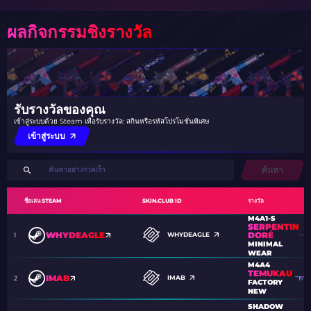
ผลกิจกรรมชิงรางวัล
รับรางวัลของคุณ
เข้าสู่ระบบด้วย Steam เพื่อรับรางวัล: สกินหรือรหัสโปรโมชั่นพิเศษ
เข้าสู่ระบบ
ค้นหา
ชื่อเล่น STEAM
SKIN.CLUB ID
รางวัล
M4A1-S
SERPENTIN
DORÉ
WHYDEAGLE
WHYDEAGLE
1
MINIMAL
WEAR
M4A4
TEMUKAU
IMAB
IMAB
2
FACTORY
NEW
SHADOW