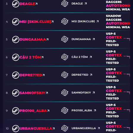
DAGGERS
DEAGLE
DEAGLE
3
AUTOTRONIC
MINIMAL WEAR
SHADOW
DAGGERS
MSI [SKIN.CLUB]
MSI [SKIN.CLUB]
4
AUTOTRONIC
MINIMAL WEAR
USP-S
CORTEX
DUNGAAMAA
DUNGAAMAA
5
FIELD-
TESTED
USP-S
CORTEX
CẬU 2 TÔM
CẬU 2 TÔM
6
FIELD-
TESTED
USP-S
CORTEX
DEPRE??ED
DEPRE??ED
7
FIELD-
TESTED
USP-S
CORTEX
SAMNOFSKIY
SAMNOFSKIY
8
FIELD-
TESTED
USP-S
CORTEX
PRO100_ALBA
PRO100_ALBA
9
FIELD-
TESTED
USP-S
CORTEX
URBANGUERILLA
URBANGUERILLA
10
FIELD-