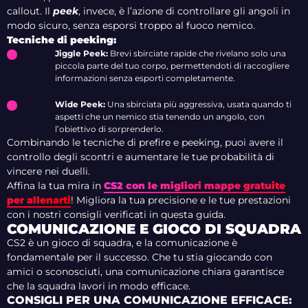
callout. Il
peek
, invece, è l’azione di controllare gli angoli in
modo sicuro, senza esporsi troppo al fuoco nemico.
Tecniche di peeking:
Jiggle Peek:
Brevi sbirciate rapide che rivelano solo una
piccola parte del tuo corpo, permettendoti di raccogliere
informazioni senza esporti completamente.
Wide Peek:
Una sbirciata più aggressiva, usata quando ti
aspetti che un nemico stia tenendo un angolo, con
l’obiettivo di sorprenderlo.
Combinando le tecniche di prefire e peeking, puoi avere il
controllo degli scontri e aumentare le tue probabilità di
vincere nei duelli.
Affina la tua mira in
CS2 con le migliori mappe gratuite
per allenarti
! Migliora la tua precisione e le tue prestazioni
con i nostri consigli verificati in questa guida.
COMUNICAZIONE E GIOCO DI SQUADRA
CS2 è un gioco di squadra, e la comunicazione è
fondamentale per il successo. Che tu stia giocando con
amici o sconosciuti, una comunicazione chiara garantisce
che la squadra lavori in modo efficace.
CONSIGLI PER UNA COMUNICAZIONE EFFICACE: