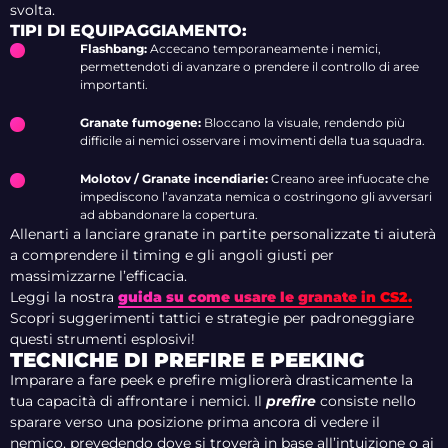
svolta.
TIPI DI EQUIPAGGIAMENTO:
Flashbang:
Accecano temporaneamente i nemici,
permettendoti di avanzare o prendere il controllo di aree
importanti.
Granate fumogene:
Bloccano la visuale, rendendo più
difficile ai nemici osservare i movimenti della tua squadra.
Molotov / Granate incendiarie:
Creano aree infuocate che
impediscono l’avanzata nemica o costringono gli avversari
ad abbandonare la copertura.
Allenarti a lanciare granate in partite personalizzate ti aiuterà
a comprendere il timing e gli angoli giusti per
massimizzarne l’efficacia.
Leggi la nostra
guida su come usare le granate in CS2.
Scopri suggerimenti tattici e strategie per padroneggiare
questi strumenti esplosivi!
TECNICHE DI PREFIRE E PEEKING
Imparare a fare peek e prefire migliorerà drasticamente la
tua capacità di affrontare i nemici. Il
prefire
consiste nello
sparare verso una posizione prima ancora di vedere il
nemico, prevedendo dove si troverà in base all’intuizione o ai