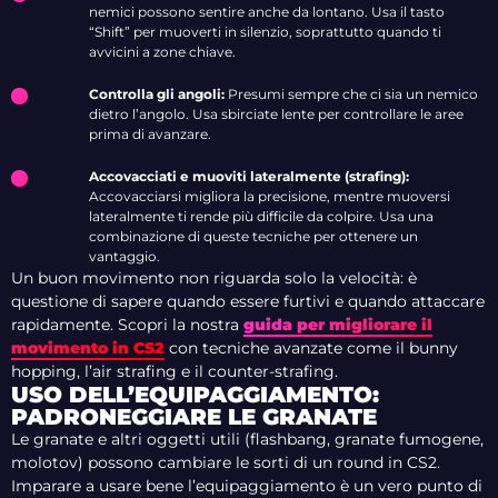
nemici possono sentire anche da lontano. Usa il tasto
“Shift” per muoverti in silenzio, soprattutto quando ti
avvicini a zone chiave.
Controlla gli angoli:
Presumi sempre che ci sia un nemico
dietro l’angolo. Usa sbirciate lente per controllare le aree
prima di avanzare.
Accovacciati e muoviti lateralmente (strafing):
Accovacciarsi migliora la precisione, mentre muoversi
lateralmente ti rende più difficile da colpire. Usa una
combinazione di queste tecniche per ottenere un
vantaggio.
Un buon movimento non riguarda solo la velocità: è
questione di sapere quando essere furtivi e quando attaccare
rapidamente. Scopri la nostra
guida per migliorare il
movimento in CS2
con tecniche avanzate come il bunny
hopping, l’air strafing e il counter-strafing.
USO DELL’EQUIPAGGIAMENTO:
PADRONEGGIARE LE GRANATE
Le granate e altri oggetti utili (flashbang, granate fumogene,
molotov) possono cambiare le sorti di un round in CS2.
Imparare a usare bene l’equipaggiamento è un vero punto di