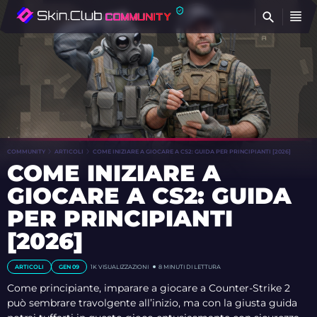
T
COMMUNITY
ARTICOLI
COME INIZIARE A GIOCARE A CS2: GUIDA PER PRINCIPIANTI [2026]
COME INIZIARE A
GIOCARE A CS2: GUIDA
PER PRINCIPIANTI
[2026]
ARTICOLI
GEN 09
1K
VISUALIZZAZIONI
8 MINUTI DI LETTURA
Come principiante, imparare a giocare a Counter-Strike 2
può sembrare travolgente all’inizio, ma con la giusta guida