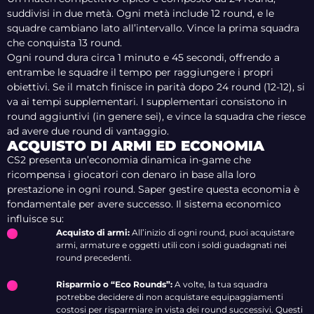
suddivisi in due metà. Ogni metà include 12 round, e le
squadre cambiano lato all’intervallo. Vince la prima squadra
che conquista 13 round.
Ogni round dura circa 1 minuto e 45 secondi, offrendo a
entrambe le squadre il tempo per raggiungere i propri
obiettivi. Se il match finisce in parità dopo 24 round (12-12), si
va ai tempi supplementari. I supplementari consistono in
round aggiuntivi (in genere sei), e vince la squadra che riesce
ad avere due round di vantaggio.
ACQUISTO DI ARMI ED ECONOMIA
CS2 presenta un’economia dinamica in-game che
ricompensa i giocatori con denaro in base alla loro
prestazione in ogni round. Saper gestire questa economia è
fondamentale per avere successo. Il sistema economico
influisce su:
Acquisto di armi:
All’inizio di ogni round, puoi acquistare
armi, armature e oggetti utili con i soldi guadagnati nei
round precedenti.
Risparmio o “Eco Rounds”:
A volte, la tua squadra
potrebbe decidere di non acquistare equipaggiamenti
costosi per risparmiare in vista dei round successivi. Questi