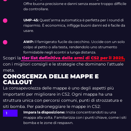
Offre buona precisione e danni senza essere troppo difficile
da controllare.
UMP-45:
Quest’arma automatica è perfetta per i round di
risparmio. È economica, infligge buoni danni ed è facile da
usare.
AWP:
Il famigerato fucile da cecchino. Uccide con un solo
colpo al petto o alla testa, rendendolo uno strumento
formidabile negli scontri a lunga distanza.
Scopri la
tier list definitiva delle armi di CS2 per il 2025,
con i migliori consigli e le strategie che dominano l’attuale
meta.
CONOSCENZA DELLE MAPPE E
CALLOUT
La consapevolezza delle mappe è uno degli aspetti più
importanti per migliorare in CS2. Ogni mappa ha una
struttura unica con percorsi comuni, punti di strozzatura e
siti bomba. Per padroneggiare le mappe in CS2:
Impara la disposizione:
Inizia concentrandoti su una
mappa alla volta. Familiarizza con i punti chiave, come i siti
bomba e le zone di respawn.