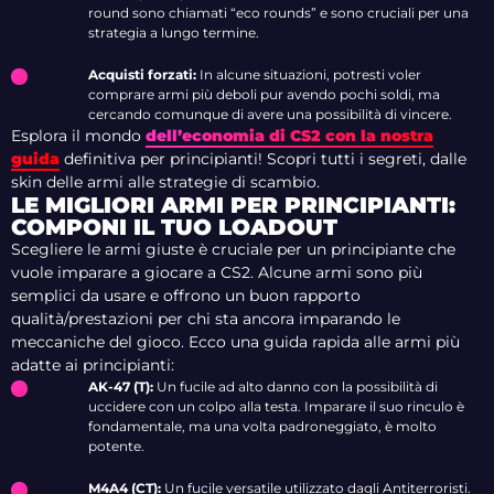
round sono chiamati “eco rounds” e sono cruciali per una
strategia a lungo termine.
Acquisti forzati:
In alcune situazioni, potresti voler
comprare armi più deboli pur avendo pochi soldi, ma
cercando comunque di avere una possibilità di vincere.
Esplora il mondo
dell’economia di CS2 con la nostra
guida
definitiva per principianti! Scopri tutti i segreti, dalle
skin delle armi alle strategie di scambio.
LE MIGLIORI ARMI PER PRINCIPIANTI:
COMPONI IL TUO LOADOUT
Scegliere le armi giuste è cruciale per un principiante che
vuole imparare a giocare a CS2. Alcune armi sono più
semplici da usare e offrono un buon rapporto
qualità/prestazioni per chi sta ancora imparando le
meccaniche del gioco. Ecco una guida rapida alle armi più
adatte ai principianti:
AK-47 (T):
Un fucile ad alto danno con la possibilità di
uccidere con un colpo alla testa. Imparare il suo rinculo è
fondamentale, ma una volta padroneggiato, è molto
potente.
M4A4 (CT):
Un fucile versatile utilizzato dagli Antiterroristi.