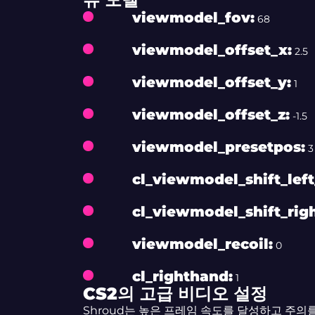
viewmodel_fov:
68
viewmodel_offset_x:
2.5
viewmodel_offset_y:
1
viewmodel_offset_z:
-1.5
viewmodel_presetpos:
3
cl_viewmodel_shift_lef
cl_viewmodel_shift_rig
viewmodel_recoil:
0
cl_righthand:
1
CS2의 고급 비디오 설정
Shroud는 높은 프레임 속도를 달성하고 주의