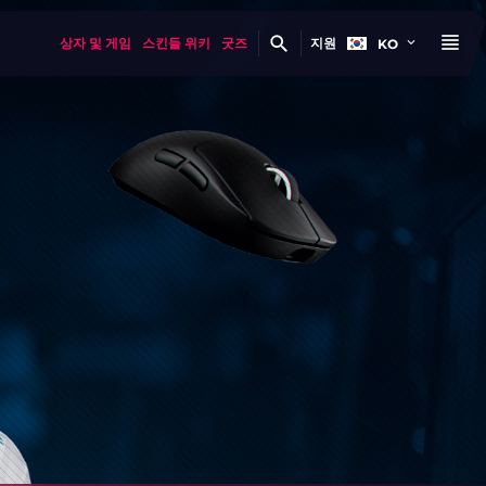
상자 및 게임
스킨들 위키
굿즈
지원
KO