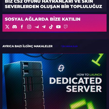
BIZ CS2 OYUNU HAYRANLARI VE SKIN
SEVERLERDEN OLUŞAN BIR TOPLULUĞUZ
SOSYAL AĞLARDA BIZE KATILIN
AYRICA BAZI ILGINÇ MAKALELER
TÜM MAKALELER