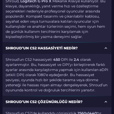
Shroud,
Logitech G Pro X
Mekanik Klavye kullanıyor. Bu
klavye, dayanıklılığı, yanıt verme hızı ve özelleştirme
seçenekleri nedeniyle profesyonel oyuncular arasında
popülerdir. Kompakt tasarımı ve çıkarılabilir kablosu,
seyahat eden veya turnuvalara katılan oyuncular için
kullanışlıdır ve anahtar türlerinin seçimi, hem oyun hem
de günlük kullanım tercihlerini karşılamak için
kişiselleştirilmiş bir yazma deneyimi sağlar.
SHROUD’UN CS2 HASSASIYETI NEDIR?
Shroud’un CS2 hassasiyeti
450
DPI ile
2.4
olarak
ayarlanmıştır. Bu, hassasiyet ve DPI’yı birleştirerek farklı
ayarlar arasında karşılaştırma yapmak için kullanılan eDPI
(etkili DPI) olarak 1080’e eşdeğerdir. Bu hassasiyet
seviyesi, oyunda hızlı bir şekilde tarama veya dönme
yeteneği ile hassas nişan almayı dengeleyerek, Shroud’un
oyununda kontrol ve doğruluk tercihlerini yansıtır.
SHROUD’UN CS2 ÇÖZÜNÜRLÜĞÜ NEDIR?
Shroud’un CS2’de kullandığı çözünürlük
2560×1440
‘tır.