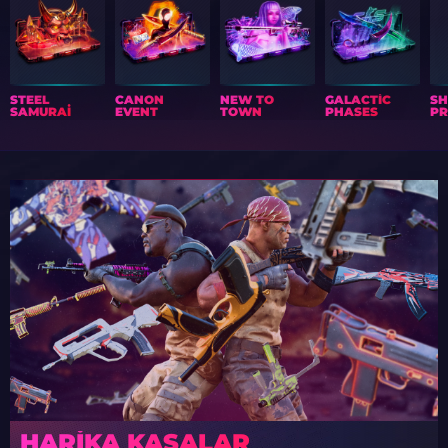
STEEL
CANON
NEW TO
GALACTIC
S
SAMURAI
EVENT
TOWN
PHASES
PR
HARIKA KASALAR