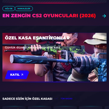
AĞU 06
MAKALELER
EN ZENGIN CS2 OYUNCULARI (2026)
ÖZEL KASA EŞANTİYONLAR
Günlük düzenli kasa eşantiyonlar katıl
KATIL
SADECE SIZIN IÇIN ÖZEL KASASI
TÜM KASASI