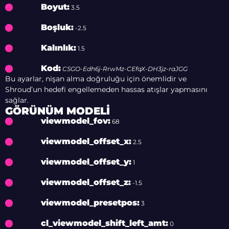
Boyut:
3.5
Boşluk:
-2.5
Kalınlık:
1.5
Kod:
CSGO-Edh6j-RrwMz-CEfqX-DH3jz-raJGG
Bu ayarlar, nişan alma doğruluğu için önemlidir ve
Shroud’un hedefi engellemeden hassas atışlar yapmasını
sağlar.
GÖRÜNÜM MODELI
viewmodel_fov:
68
viewmodel_offset_x:
2.5
viewmodel_offset_y:
1
viewmodel_offset_z:
-1.5
viewmodel_presetpos:
3
cl_viewmodel_shift_left_amt:
0