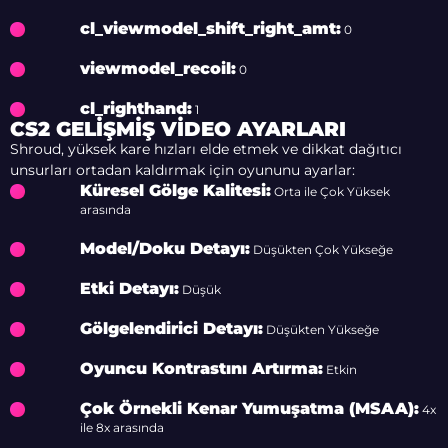
cl_viewmodel_shift_right_amt:
0
viewmodel_recoil:
0
cl_righthand:
1
CS2 GELIŞMIŞ VIDEO AYARLARI
Shroud, yüksek kare hızları elde etmek ve dikkat dağıtıcı
unsurları ortadan kaldırmak için oyununu ayarlar:
Küresel Gölge Kalitesi:
Orta ile Çok Yüksek
arasında
Model/Doku Detayı:
Düşükten Çok Yükseğe
Etki Detayı:
Düşük
Gölgelendirici Detayı:
Düşükten Yükseğe
Oyuncu Kontrastını Artırma:
Etkin
Çok Örnekli Kenar Yumuşatma (MSAA):
4x
ile 8x arasında