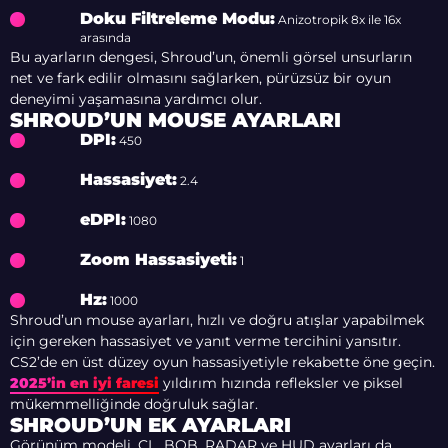
Doku Filtreleme Modu:
Anizotropik 8x ile 16x
arasında
Bu ayarların dengesi, Shroud’un, önemli görsel unsurların
net ve fark edilir olmasını sağlarken, pürüzsüz bir oyun
deneyimi yaşamasına yardımcı olur.
SHROUD’UN MOUSE AYARLARI
DPI:
450
Hassasiyet:
2.4
eDPI:
1080
Zoom Hassasiyeti:
1
Hz:
1000
Shroud’un mouse ayarları, hızlı ve doğru atışlar yapabilmek
için gereken hassasiyet ve yanıt verme tercihini yansıtır.
CS2’de en üst düzey oyun hassasiyetiyle rekabette öne geçin.
2025’in en iyi faresi
yıldırım hızında refleksler ve piksel
mükemmelliğinde doğruluk sağlar.
SHROUD’UN EK AYARLARI
Görünüm modeli, CL_BOB, RADAR ve HUD ayarları da