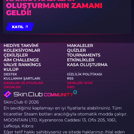
OLUŞTURMANIN ZAMANI
GELDI!
KATIL
HEDIYE TAKVIMI
MAKALELER
KOLEKSIYONLAR
QUIZLER
ÇEKILIŞLER
TOURNAMENTS
AIM CHALLENGE
ETKINLIKLER
VALVE RANKINGS
KASA OLUŞTURMA
KULÜP
DESTEK
GIZLILIK POLITIKASI
KULLANIM ŞARTLARI
RSS
KASALAR VE OYUNLAR
SKINLERI WIKI
ÜRÜNLER
PRO
Skin.Club © 2026
En sevdiğiniz kaplamayı en iyi fiyatlarla alabilirsiniz. Tüm
ticaretler Steam botları aracılığıyla otomatik modda çalışır.
MOONTAIN LTD, Kypranoros Caddesi 13, Ofis 205, 1061,
Lefkoşa, Kıbrıs
Eğer telif hakkı sahibiyseniz ve sitede haklarınızı ihlal eden