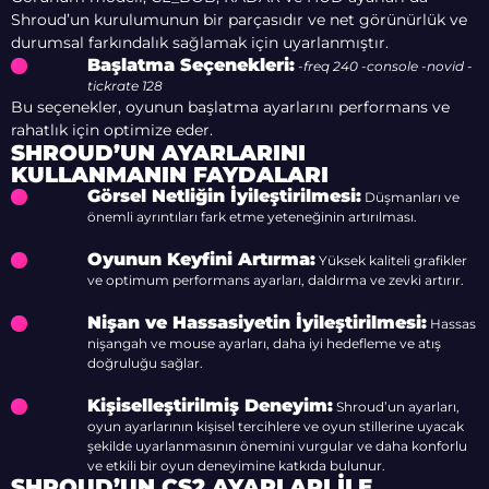
Shroud’un kurulumunun bir parçasıdır ve net görünürlük ve
durumsal farkındalık sağlamak için uyarlanmıştır.
Başlatma Seçenekleri:
-freq 240 -console -novid -
tickrate 128
Bu seçenekler, oyunun başlatma ayarlarını performans ve
rahatlık için optimize eder.
SHROUD’UN AYARLARINI
KULLANMANIN FAYDALARI
Görsel Netliğin İyileştirilmesi:
Düşmanları ve
önemli ayrıntıları fark etme yeteneğinin artırılması.
Oyunun Keyfini Artırma:
Yüksek kaliteli grafikler
ve optimum performans ayarları, daldırma ve zevki artırır.
Nişan ve Hassasiyetin İyileştirilmesi:
Hassas
nişangah ve mouse ayarları, daha iyi hedefleme ve atış
doğruluğu sağlar.
Kişiselleştirilmiş Deneyim:
Shroud’un ayarları,
oyun ayarlarının kişisel tercihlere ve oyun stillerine uyacak
şekilde uyarlanmasının önemini vurgular ve daha konforlu
ve etkili bir oyun deneyimine katkıda bulunur.
SHROUD’UN CS2 AYARLARI ILE