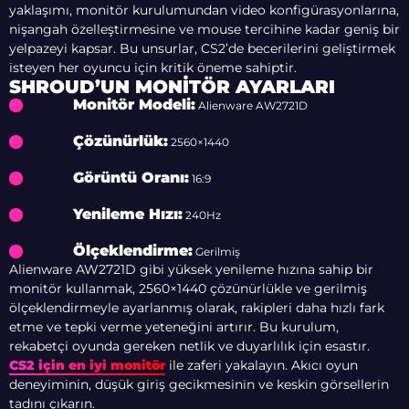
yaklaşımı, monitör kurulumundan video konfigürasyonlarına,
nişangah özelleştirmesine ve mouse tercihine kadar geniş bir
yelpazeyi kapsar. Bu unsurlar, CS2’de becerilerini geliştirmek
isteyen her oyuncu için kritik öneme sahiptir.
SHROUD’UN MONITÖR AYARLARI
Monitör Modeli:
Alienware AW2721D
Çözünürlük:
2560×1440
Görüntü Oranı:
16:9
Yenileme Hızı:
240Hz
Ölçeklendirme:
Gerilmiş
Alienware AW2721D gibi yüksek yenileme hızına sahip bir
monitör kullanmak, 2560×1440 çözünürlükle ve gerilmiş
ölçeklendirmeyle ayarlanmış olarak, rakipleri daha hızlı fark
etme ve tepki verme yeteneğini artırır. Bu kurulum,
rekabetçi oyunda gereken netlik ve duyarlılık için esastır.
CS2 için en iyi monitör
ile zaferi yakalayın. Akıcı oyun
deneyiminin, düşük giriş gecikmesinin ve keskin görsellerin
tadını çıkarın.