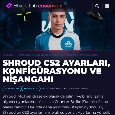
BU
TOPLULUK
MAKALELER
SHROUD CS2 AYARLARI, KONFIGÜRASYONU VE NIŞANGAHI
SHROUD CS2 AYARLARI,
KONFIGÜRASYONU VE
NIŞANGAHI
MAKALELER
MAY 05 2025
783
GÖRÜNÜMLER
5 DAKIKALIK OKUMA
Shroud, Michael Grzesiek olarak da bilinir ve birinci şahıs
nişancı oyunlarında, özellikle Counter-Strike 2’de bir efsane
olarak tanınır. Oyunda daha iyi olmak isteyen oyuncular,
Shroud’un CS2 ayarlarını merak ediyorlar. Ayarlarına yönelik