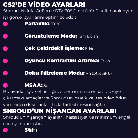
CS2’DE VIDEO AYARLARI
Shroud, Nvidia GeForce RTX 3090’ın gücünü kullanarak oyun
içi görsel ayarlarını optimize eder:
Parlaklık:
100%
Görüntüleme Modu:
Tam Ekran
Çok Çekirdekli İşleme:
Etkin
Oyuncu Kontrastını Artırma:
Etkin
Doku Filtreleme Modu:
Anizotropik 8x
MSAA:
8x
Bu ayarlar, görsel netliği ve performansı en üst düzeye
çıkarmayı amaçlar ve Shroud’un, grafik kalitesinden ödün
vermeden düşmanları hızla fark etmesini sağlar.
SHROUD’UN NIŞANGAH AYARLARI
Shroud’un nişangah ayarları, hassasiyet ve minimum engel
için uyarlanmıştır:
Stil:
1