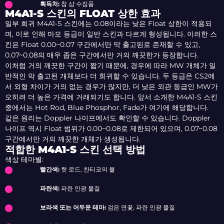
획득처:
찹 샵 수집품
M4A1-S 스킨의 FLOAT 상한 효과
일부 희귀 M4A1-S 스킨에는 0.08이라는 낮은 Float 상한이 적용되
며, 이로 인해 마모 등급이 일반 스킨과 다르게 형성됩니다. 이러한 스
킨은 Float 0.00~0.07 구간에서만 막 출고된로 존재할 수 있고,
0.07~0.08의 매우 좁은 구간에서만 거의 깨끗한가 등장합니다.
이처럼 거의 깨끗한 구간이 짧기 때문에, 경우에 따라 MW 개체가 일
반적인 막 출고된 개체보다 더 희귀할 수 있습니다. 두 등급은 CS2에
서 외형 차이가 거의 없는 경우가 많지만, 더 낮은 외관 등급인 MW가
오히려 더 높은 가격에 거래되기도 합니다. 앞서 소개한 M4A1-S 스킨
중에서는 Hot Rod, Blue Phosphor, Fade가 여기에 해당합니다.
같은 원리는 Doppler 나이프에서도 확인할 수 있습니다. Doppler
나이프 역시 Float 범위가 0.00~0.08로 제한되어 있으며, 0.07~0.08
구간에서만 거의 깨끗한 개체가 생성됩니다.
적합한 M4A1-S 스킨 선택 방법
색상 테마별:
빨간색:
핫 로드, 찬티코의 불
파란색:
파란 인광 물질
보라색 또는 어두운 테마:
검은 연꽃, 파란 인광 물질