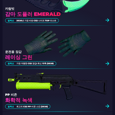
카람빗
감마 도플러 EMERALD
컬렉션
2026년 가장 비싼 CS2 나이프 TOP 리스트
운전용 장갑
레이싱 그린
컬렉션
가장 저렴한 CS2 장갑: 최신 목록 (2026)
PP 비존
화학적 녹색
컬렉션
최고의 CS2 PP-비존 스킨 [2026]