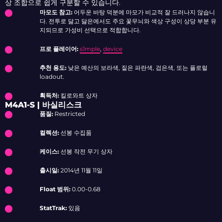
상 조합으로 쉽게 구분할 수 있습니다.
마모도 참고:
어두운 바탕 덕분에 마모가 비교적 잘 드러나지 않습니
다. 전투로 닳고 닳은에서도 주요 꽃무늬와 색상 구성이 상당 부분 유
지되므로 가성비 선택으로 적합합니다.
프로 플레이어:
s1mple
,
device
추천 용도:
낮은 예산의 보라색, 짙은 파란색, 검은색, 또는 플로럴
loadout.
획득처:
킬로와트 상자
M4A1-S | 바실리스크
품질:
Restricted
컬렉션:
선봉 수집품
케이스:
선봉 작전 무기 상자
출시일:
2014년 11월 11일
Float 범위:
0.00-0.68
StatTrak:
있음