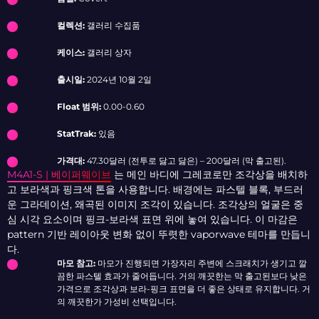
컬렉션:
갤러리 수집품
케이스:
갤러리 상자
출시일:
2024년 10월 2일
Float 범위:
0.00-0.60
StatTrak:
있음
가격대:
47.30달러 (전투로 닳고 닳은) – 200달러 (막 출고된).
M4A1-S | 베이퍼웨이브
는 메인 바디에 그레코로만 조각상을 배치하
고 보라색과 핑크색 톤을 사용합니다. 배경에는 파스텔 블록, 부드러
운 그라데이션, 왜곡된 이미지 조각이 있습니다. 조각상의 얼굴은 중
심 시각 요소이며 핑크-보라색 표면 위에 놓여 있습니다. 이 마감은
pattern 기반 레이아웃 변화 없이 뚜렷한 vaporwave 테마를 만듭니
다.
마모 참고:
마모가 진행되면 가장자리 주변에 스크래치가 생기고 깔
끔한 파스텔 효과가 줄어듭니다. 거의 깨끗한는 막 출고된보다 낮은
가격으로 조각상과 보라-핑크 표면을 더 좋은 상태로 유지합니다. 거
의 깨끗한가 가성비 선택입니다.