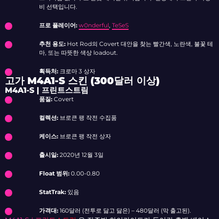
비 선택입니다.
프로 플레이어:
w0nderful
,
TeSeS
추천 용도:
Hot Rod의 Covert 대안을 찾는 빨간색, 노란색, 불꽃 테
마, 또는 따뜻한 색상 loadout.
획득처:
크로마 3 상자
고가 M4A1-S 스킨 (300달러 이상)
M4A1-S | 프린트스트림
품질:
Covert
컬렉션:
브로큰 팽 작전 수집품
케이스:
브로큰 팽 작전 상자
출시일:
2020년 12월 3일
Float 범위:
0.00-0.80
StatTrak:
있음
가격대:
160달러 (전투로 닳고 닳은) – 480달러 (막 출고된).