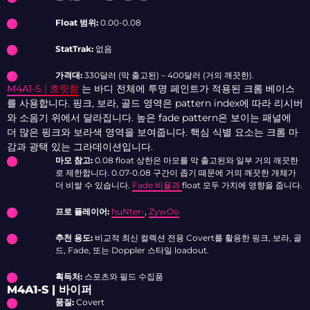
Float 범위:
0.00-0.08
StatTrak:
없음
가격대:
330달러 (막 출고된) – 400달러 (거의 깨끗한).
M4A1-S | 흐릿함
는 바디 전체에 투명 페인트가 적용된 크롬 베이스
를 사용합니다. 핑크, 보라, 골드 영역은 pattern index에 따라 리시버
와 소음기 위에서 달라집니다. 높은 fade pattern은 보이는 패널에
더 많은 핑크와 보라색 영역을 보여줍니다. 핵심 식별 요소는 크롬 마
감과 광택 있는 그라데이션입니다.
마모 참고:
0.08 float 상한은 마모를 막 출고된와 일부 거의 깨끗한
로 제한합니다. 0.07-0.08 구간이 좁기 때문에 거의 깨끗한 개체가
더 비쌀 수 있습니다.
Fade 비율과
float 모두 가치에 영향을 줍니다.
프로 플레이어:
huNter-
,
ZywOo
추천 용도:
비교적 최신 컬렉션 전용 Covert를 활용한 핑크, 보라, 골
드, Fade, 또는 Doppler 스타일 loadout.
획득처:
스포츠와 필드 수집품
M4A1-S | 바이퍼
품질:
Covert