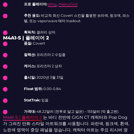
프로 플레이어:
phzy
,
HeavyGod
추천 용도:
비교적 최신 Covert 스킨을 활용한 보라색, 핑크색, 파스
텔, 또는 vaporwave 테마 loadout.
획득처:
갤러리 상자
M4A1-S | 플레이어 2
품질:
Covert
컬렉션:
프리즈마 2 수집품
케이스:
프리즈마 2 상자
출시일:
2020년 3월 31일
Float 범위:
0.00-0.84
StatTrak:
있음
가격대:
48.22달러 (전투로 닳고 닳은) – 155달러 (막 출고된).
M4A1-S | 플레이어 2
는 바디 전반에 GIGN CT 캐릭터와 Pop Dog
가 그려진 만화 스타일 아트워크를 사용합니다. 파란색, 핑크색, 흰색,
노란색 영역이 중앙 패널을 덮습니다. 캐릭터 아트는 주요 리시버 영