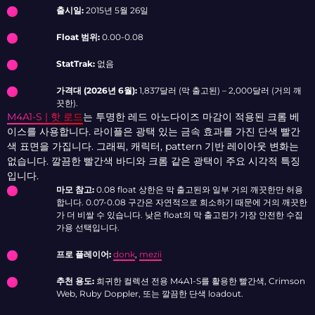
출시일:
2015년 5월 26일
Float 범위:
0.00-0.08
StatTrak:
없음
가격대 (2026년 6월):
1,837달러 (막 출고된) – 2,000달러 (거의 깨
끗한).
M4A1-S | 핫 로드
는 투명한 레드 아노다이즈 마감이 적용된 크롬 베
이스를 사용합니다. 라이플은 광택 있는 금속 효과를 가진 단색 빨간
색 표면을 가집니다. 그래픽, 캐릭터, pattern 기반 레이아웃 변화는
없습니다. 깔끔한 빨간색 바디와 크롬 같은 광택이 주요 시각적 특징
입니다.
마모 참고:
0.08 float 상한은 막 출고된와 일부 거의 깨끗한만 허용
합니다. 0.07-0.08 구간은 자연적으로 희소하기 때문에 거의 깨끗한
가 더 비쌀 수 있습니다. 낮은 float의 막 출고된가 가장 안전한 수집
가용 선택입니다.
프로 플레이어:
donk
,
mezii
추천 용도:
희귀한 컬렉션 전용 M4A1-S를 활용한 빨간색, Crimson
Web, Ruby Doppler, 또는 깔끔한 단색 loadout.