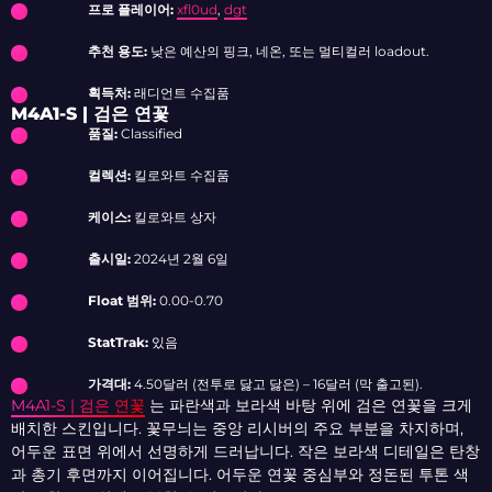
프로 플레이어:
xfl0ud
,
dgt
추천 용도:
낮은 예산의 핑크, 네온, 또는 멀티컬러 loadout.
획득처:
래디언트 수집품
M4A1-S | 검은 연꽃
품질:
Classified
컬렉션:
킬로와트 수집품
케이스:
킬로와트 상자
출시일:
2024년 2월 6일
Float 범위:
0.00-0.70
StatTrak:
있음
가격대:
4.50달러 (전투로 닳고 닳은) – 16달러 (막 출고된).
M4A1-S | 검은 연꽃
는 파란색과 보라색 바탕 위에 검은 연꽃을 크게
배치한 스킨입니다. 꽃무늬는 중앙 리시버의 주요 부분을 차지하며,
어두운 표면 위에서 선명하게 드러납니다. 작은 보라색 디테일은 탄창
과 총기 후면까지 이어집니다. 어두운 연꽃 중심부와 정돈된 투톤 색