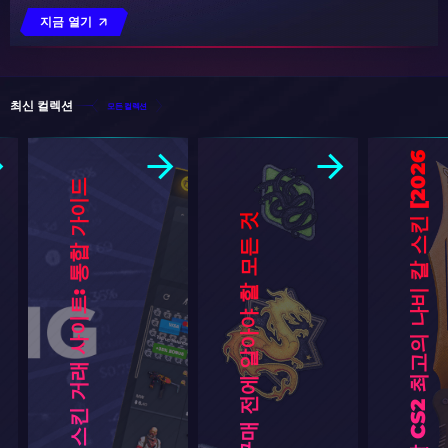
지금 열기
최신 컬렉션
모든 컬렉션
6
]
최
고
의
C
S
2
스
킨
거
래
사
이
트
:
통
합
가
이
드
[
2
0
2
CS2 패치: 구매 전에 알아야 할 모든 것