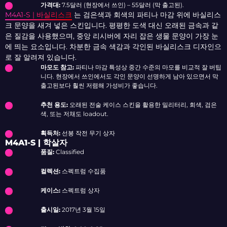
가격대:
7.5달러 (현장에서 쓰인) – 55달러 (막 출고된).
M4A1-S | 바실리스크
는 검은색과 회색의 파티나 마감 위에 바실리스
크 문양을 새겨 넣은 스킨입니다. 평평한 도색 대신 오래된 금속과 같
은 질감을 사용했으며, 중앙 리시버에 자리 잡은 생물 문양이 가장 눈
에 띄는 요소입니다. 차분한 금속 색감과 각인된 바실리스크 디자인으
로 잘 알려져 있습니다.
마모도 참고:
파티나 마감 특성상 중간 수준의 마모를 비교적 잘 버팁
니다. 현장에서 쓰인에서도 각인 문양이 선명하게 남아 있으면서 막
출고된보다 훨씬 저렴해 가성비가 좋습니다.
추천 용도:
오래된 전술 케이스 스킨을 활용한 밀리터리, 회색, 검은
색, 또는 저채도 loadout.
획득처:
선봉 작전 무기 상자
M4A1-S | 학살자
품질:
Classified
컬렉션:
스펙트럼 수집품
케이스:
스펙트럼 상자
출시일:
2017년 3월 15일