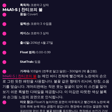
획득처:
크로마 2 상자
M4A1-S | 찬티코의 불
품질:
Covert
컬렉션:
크로마 3 수집품
케이스:
크로마 3 상자
출시일:
2016년 4월 27일
Float 범위:
0.00-0.99
StatTrak:
있음
가격대:
103달러 (전투로 닳고 닳은) – 300달러 (막 출고된).
M4A1-S | 찬티코의 불
는 메인 바디 전체에 빨간색과 노란색의 손으
로 그린 듯한 패턴을 사용합니다. 불꽃 같은 형태가 리시버, 탄창, 소음
기를 덮습니다. 개머리판에는 작은 웃는 얼굴이 있어 이 스킨을 알아
보기 쉬운 특별한 디테일을 제공합니다. 이 마감은 따뜻한 색상 블록
과 손그림 느낌의 표면으로 인식됩니다.
마모 참고:
Float가 높아지면 표면이 어두워지고 빨간색과 노란색 페
인트 위에 눈에 띄는 긁힘이 생깁니다. 현장에서 쓰인는 깔끔한 개체
프리미엄 없이 주요 불꽃 테마를 유지합니다. 현장에서 쓰인가 가성