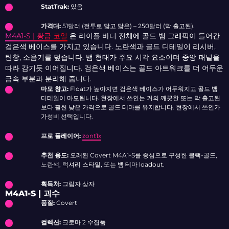
StatTrak:
있음
가격대:
51달러 (전투로 닳고 닳은) – 250달러 (막 출고된).
M4A1-S | 황금 코일
은 라이플 바디 전체에 골드 뱀 그래픽이 들어간
검은색 베이스를 가지고 있습니다. 노란색과 골드 디테일이 리시버,
탄창, 소음기를 덮습니다. 뱀 형태가 주요 시각 요소이며 중앙 패널을
따라 감기듯 이어집니다. 검은색 베이스는 골드 아트워크를 더 어두운
금속 부분과 분리해 줍니다.
마모 참고:
Float가 높아지면 검은색 베이스가 어두워지고 골드 뱀
디테일이 마모됩니다. 현장에서 쓰인는 거의 깨끗한 또는 막 출고된
보다 훨씬 낮은 가격으로 골드 테마를 유지합니다. 현장에서 쓰인가
가성비 선택입니다.
프로 플레이어:
zont1x
추천 용도:
오래된 Covert M4A1-S를 중심으로 구성한 블랙-골드,
노란색, 럭셔리 스타일, 또는 뱀 테마 loadout.
획득처:
그림자 상자
M4A1-S | 괴수
품질:
Covert
컬렉션:
크로마 2 수집품