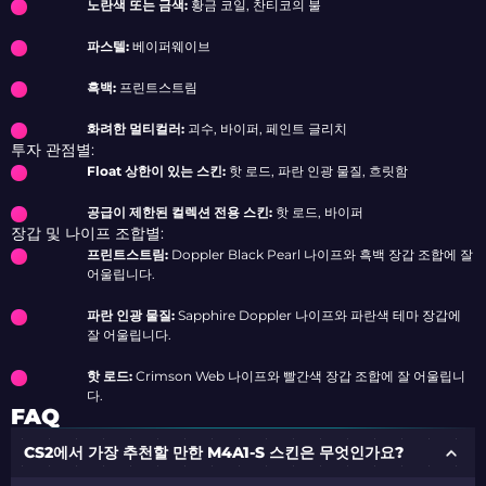
노란색 또는 금색:
황금 코일, 찬티코의 불
파스텔:
베이퍼웨이브
흑백:
프린트스트림
화려한 멀티컬러:
괴수, 바이퍼, 페인트 글리치
투자 관점별:
Float 상한이 있는 스킨:
핫 로드, 파란 인광 물질, 흐릿함
공급이 제한된 컬렉션 전용 스킨:
핫 로드, 바이퍼
장갑 및 나이프 조합별:
프린트스트림:
Doppler Black Pearl 나이프와 흑백 장갑 조합에 잘
어울립니다.
파란 인광 물질:
Sapphire Doppler 나이프와 파란색 테마 장갑에
잘 어울립니다.
핫 로드:
Crimson Web 나이프와 빨간색 장갑 조합에 잘 어울립니
다.
FAQ
CS2에서 가장 추천할 만한 M4A1-S 스킨은 무엇인가요?