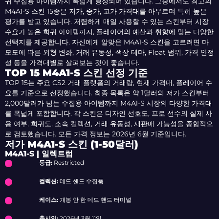
귀 수집용 아이템까지 폭넓게 형성되어 있습니다. 그중에서도 최고의
M4A1-S 스킨 15종은 저가, 중가, 고가 가격대를 아우르며 특히 높은
평가를 받고 있습니다. 저렴하게 매일 사용할 수 있는 스킨부터 시장
수요가 높은 희귀 아이템까지, 플레이어의 예산과 취향에 맞는 다양한
선택지를 제공합니다. 자신에게 알맞은 M4A1-S 스킨을 고르려면 마
모도에 따른 외형 변화, 거래 유동성, 색상 테마, Float 범위, 가격 안정
성 등을 가격대별로 살펴보는 것이 좋습니다.
TOP 15 M4A1-S 스킨 선정 기준
TOP 15는 주요 CS2 거래 플랫폼의 거래량, 현재 가격대, 플레이어 수
요를 기준으로 선정했습니다. 최종 목록은 약 1달러의 저가 스킨부터
2,000달러가 넘는 수집용 아이템까지 M4A1-S 시장의 다양한 가격대
를 폭넓게 포함합니다. 각 스킨은 디자인 선호도, 프로 선수의 실제 사
용 여부, 희귀도, 소속 컬렉션, 거래 유동성, 재판매 가능성을 종합적으
로 검토했습니다. 모든 가격 정보는 2026년 6월 기준입니다.
저가 M4A1-S 스킨 (1-50달러)
M4A1-S | 일렉트럼
등급:
Restricted
컬렉션:
데드 핸드 수집품
케이스:
개봉 안 한 데드 핸드 터미널
출시일:
2026년 3월 11일