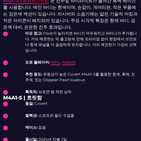
M4A1-S | 프린트스트림
은 진주빛 하이라이트가 들어간 흑백 베이스
를 사용합니다. 메인 바디는 흰색이며, 손잡이, 개머리판, 작은 부품에
는 검은색 섹션이 있습니다. 리시버와 소음기에는 얇은 기술적 마킹과
작은 아이콘이 배치되어 있습니다. 주요 시각적 특징은 흰색 바디, 검
은색 대비, 은은한 진주 효과입니다.
마모 참고:
Float가 높아지면 바디가 어두워지고 파티나가 추가됩니
다. 거의 깨끗한는 막 출고된의 전체 프리미엄 없이 현장에서 쓰인보
다 흰색 패널을 더 깔끔하게 유지합니다. 거의 깨끗한가 가성비 선택
입니다.
프로 플레이어:
NiKo
,
Aleksib
추천 용도:
유동성이 높은 Covert M4A1-S를 활용한 흰색, 흑백, 진
주색, 또는 Doppler Pearl loadout.
획득처:
브로큰 팽 작전 상자
M4A1-S | 흐릿함
품질:
Covert
컬렉션:
스포츠와 필드 수집품
케이스:
없음
출시일:
2024년 10월 2일