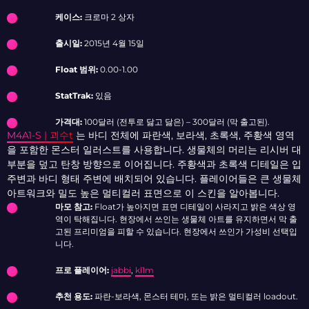
케이스:
크로마 2 상자
출시일:
2015년 4월 15일
Float 범위:
0.00-1.00
StatTrak:
있음
가격대:
100달러 (전투로 닳고 닳은) – 300달러 (막 출고된).
M4A1-S | 괴수t
는 바디 전체에 파란색, 보라색, 초록색, 주황색 영역
을 포함한 몬스터 일러스트를 사용합니다. 생물체의 머리는 리시버 대
부분을 덮고 탄창 방향으로 이어집니다. 주황색과 초록색 디테일은 입
주변과 바디 형태 주변에 배치되어 있습니다. 플레이어들은 큰 생물체
아트워크와 밀도 높은 멀티컬러 표면으로 이 스킨을 알아봅니다.
마모 참고:
Float가 높아지면 표면 디테일이 사라지고 밝은 색상 영
역이 탁해집니다. 현장에서 쓰인는 생물체 아트를 유지하면서 막 출
고된 프리미엄을 피할 수 있습니다. 현장에서 쓰인가 가성비 선택입
니다.
프로 플레이어:
jabbi
,
kl1m
추천 용도:
파란-보라색, 몬스터 테마, 또는 밝은 멀티컬러 loadout.