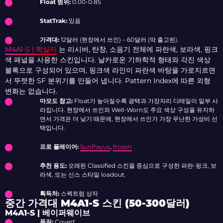
Float 범위:
0.00-0.85
StatTrak:
있음
가격대:
12달러 (현장에서 쓰인) – 60달러 (막 출고된).
M4A1-S | 학살자
는 리시버, 탄창, 소음기 전체에 파란색, 보라색, 핑크
색 패널을 사용한 스킨입니다. 날카로운 기하학적 형태와 각진 색상
블록으로 구성되어 있으며, 핑크색 라인이 파란색 바탕을 가로지르면
서 뚜렷한 SF 분위기를 만들어 냅니다. Pattern Index에 따른 외형
변화는 없습니다.
마모도 참고:
Float가 높아질수록 광택과 가장자리 디테일이 일부 사
라집니다. 현장에서 쓰인와 Well-Worn도 주요 색상 구성을 유지하
면서 가격은 더 낮기 때문에, 현장에서 쓰인가 가장 무난한 가성비 선
택입니다.
프로 플레이어:
SunPayus
,
frozen
추천 용도:
오래된 Classified 스킨을 중심으로 구성한 파란-핑크, 보
라색, 또는 신스 스타일 loadout.
획득처:
스펙트럼 상자
중간 가격대 M4A1-S 스킨 (50-300달러)
M4A1-S | 베이퍼웨이브
품질:
Covert