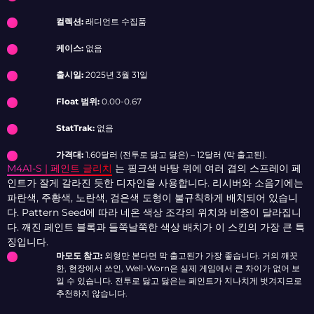
컬렉션:
래디언트 수집품
케이스:
없음
출시일:
2025년 3월 31일
Float 범위:
0.00-0.67
StatTrak:
없음
가격대:
1.60달러 (전투로 닳고 닳은) – 12달러 (막 출고된).
M4A1-S | 페인트 글리치
는 핑크색 바탕 위에 여러 겹의 스프레이 페
인트가 잘게 갈라진 듯한 디자인을 사용합니다. 리시버와 소음기에는
파란색, 주황색, 노란색, 검은색 도형이 불규칙하게 배치되어 있습니
다. Pattern Seed에 따라 네온 색상 조각의 위치와 비중이 달라집니
다. 깨진 페인트 블록과 들쭉날쭉한 색상 배치가 이 스킨의 가장 큰 특
징입니다.
마모도 참고:
외형만 본다면 막 출고된가 가장 좋습니다. 거의 깨끗
한, 현장에서 쓰인, Well-Worn은 실제 게임에서 큰 차이가 없어 보
일 수 있습니다. 전투로 닳고 닳은는 페인트가 지나치게 벗겨지므로
추천하지 않습니다.