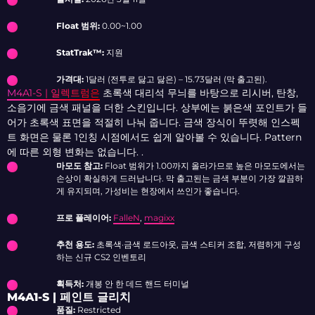
Float 범위:
0.00~1.00
StatTrak™:
지원
가격대:
1달러 (전투로 닳고 닳은) – 15.73달러 (막 출고된).
M4A1-S | 일렉트럼은
초록색 대리석 무늬를 바탕으로 리시버, 탄창,
소음기에 금색 패널을 더한 스킨입니다. 상부에는 붉은색 포인트가 들
어가 초록색 표면을 적절히 나눠 줍니다. 금색 장식이 뚜렷해 인스펙
트 화면은 물론 1인칭 시점에서도 쉽게 알아볼 수 있습니다. Pattern
에 따른 외형 변화는 없습니다. .
마모도 참고:
Float 범위가 1.00까지 올라가므로 높은 마모도에서는
손상이 확실하게 드러납니다. 막 출고된는 금색 부분이 가장 깔끔하
게 유지되며, 가성비는 현장에서 쓰인가 좋습니다.
프로 플레이어:
FalleN
,
magixx
추천 용도:
초록색·금색 로드아웃, 금색 스티커 조합, 저렴하게 구성
하는 신규 CS2 인벤토리
획득처:
개봉 안 한 데드 핸드 터미널
M4A1-S | 페인트 글리치
품질:
Restricted