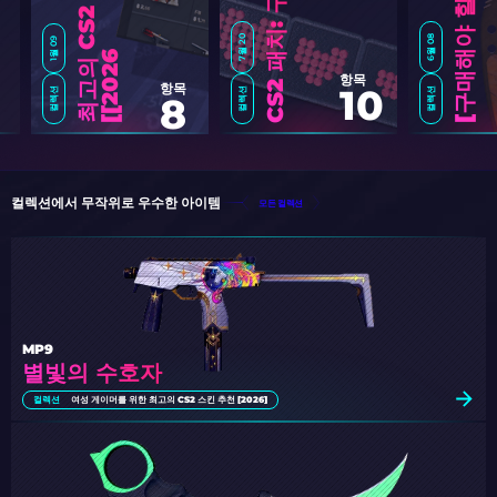
7월 20
6월 08
1월 09
6
]
항목
항목
10
컬렉션
컬렉션
컬렉션
8
구
매
해
야
할
C
S
2
최
고
의
나
비
칼
스
킨
[
2
0
2
컬렉션에서 무작위로 우수한 아이템
모든 컬렉션
MP9
별빛의 수호자
컬렉션
여성 게이머를 위한 최고의 CS2 스킨 추천 [2026]