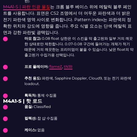
한).
M4A1-S | 파란 인광 물질
는 크롬 블루 베이스 위에 메탈릭 블루 페인
트를 사용합니다. 표면은 CS2 조명에서 더 어두운 파란색과 더 밝은
전기 파란색 영역 사이로 변화합니다. Pattern index는 파란색의 정
확한 위치와 강도에 영향을 줍니다. 주요 식별 요소는 단색 메탈릭 표
면과 강한 파란빛 광택입니다.
마모 참고:
0.08 float 상한은 이 스킨을 막 출고된와 일부 거의 깨끗
한 상태로만 제한합니다. 0.07-0.08 구간에 들어가는 개체가 적기
때문에 거의 깨끗한는 프리미엄이 붙을 수 있습니다. 낮은 float의 막
출고된가 수집가용 선택입니다.
프로 플레이어:
flameZ
,
tN1R
추천 용도:
파란색, Sapphire Doppler, Cloud9, 또는 전기 파란색
loadout.
획득처:
통제 수집품
M4A1-S | 핫 로드
품질:
Classified
컬렉션:
찹 샵 수집품
케이스:
없음