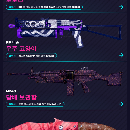
컬렉션
$10 미만의 가장 저렴한 CS2 AWP 스킨: 전체 목록 [2026]
PP 비존
우주 고양이
컬렉션
최고의 CS2 PP-비존 스킨 [2026]
M249
담배 보관함
컬렉션
모든 예산에 맞는 CS2 최고의 M249 스킨