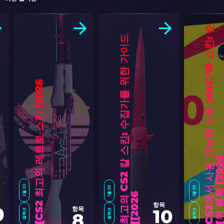
C
S
2
에
서
사
용
가
능
한
상
위
M
A
C
-
1
0
스
킨
:
순
위
목
록
[
2
0
2
최
고
의
C
S
2
칼
스
킨
:
수
집
가
를
위
한
가
이
드
[
2
0
2
6
]
2월 20
1월 09
1월 09
6
]
항목
0
항목
10
컬렉션
컬렉션
컬렉션
8
C
S
2
최
고
의
레
트
로
스
킨
[
2
0
2