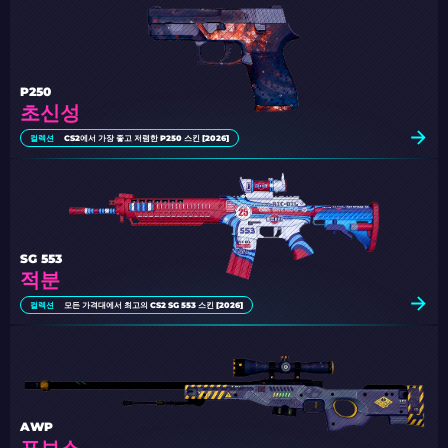
P250
초신성
컬렉션
CS2에서 가장 좋고 저렴한 P250 스킨 [2026]
SG 553
적분
컬렉션
모든 가격대에서 최고의 CS2 SG 553 스킨 [2026]
AWP
포보스