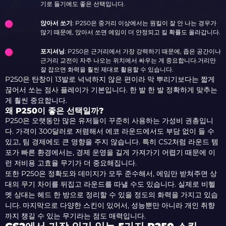
기로 들기에도 좋은 선택입니다.
앉아서 쏘기
: P250은 중거리 이상에서는 원킬이 잘 안 나는 경우가
많기 때문에, 앉아서 쏘면 에임이 더 안정되고 킬 확률도 올라갑니다.
포지셔닝
: P250은 근거리에서 가장 강력하기 때문에, 좁은 공간이나
근거리 교전이 자주 나오는 위치에서 싸우는 게 중요합니다.거리만
잘 잡으면 화력을 훨씬 제대로 활용할 수 있습니다.
P250은 탄창이 13발로 넉넉하지 않은 편이라 막 뿌리기보다는 짧게
끊어서 쏘는 점사 플레이가 기본입니다. 한 발 한 발 정확하게 맞추는
게 훨씬 중요합니다.
왜 P250이 좋은 선택일까?
P250은 오랫동안 많은 유저들이 꾸준히 사용하는 가성비 권총입니
다. 가격이 300달러로 저렴해서 에코 라운드에서도 부담 없이 들 수
있고, 팀 경제에도 큰 영향을 주지 않습니다. 특히 CS2처럼 라운드 템
포가 빠른 환경에서는, 경제 운영을 길게 가져가기 어렵기 때문에 이
런 저비용 고효율 무기가 더 중요해집니다.
또한 P250은 정확도와 데미지가 모두 준수해서, 에임만 받쳐주면 상
대의 무기 차이를 뒤집고 라운드를 따낼 수도 있습니다. 실제로 비헬
멧 상대는 헤드 한 방으로 정리할 수 있을 정도의 화력을 가지고 있습
니다. 마지막으로 다양한 스킨이 있어서, 성능뿐만 아니라 개인 취향
까지 챙길 수 있는 무기라는 점도 매력입니다.