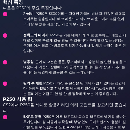
핵심 특징
다음은 P250의 주요 특징입니다:
가성비
: P250은 $300이라는 저렴한 가격에 비해 꽤 괜찮은 화력을
보여주는 권총입니다. 에코 라운드나 세이브 라운드에서 부담 없이
구매할 수 있는 대표적인 가성비 무기입니다.
정확도와 데미지
: P250은 기본 데미지가 38로 준수하고 , 에임만 제
대로 잡히면 빠르게 킬을 만들 수 있습니다. 특히 헬멧 없는 상대는
근거리에서 헤드 한 방으로 정리가 가능해서 킬 캐치 능력이 좋은 편
입니다.
범용성
: 근거리 교전은 물론, 중거리에서도 충분히 쓸 만한 성능을 보
여줍니다. 라운드 상황에 따라 공격적인 플레이든 각 잡고 기다리는
플레이든 유연하게 활용할 수 있는 무기입니다.
탄약 수 제한
:P250의 가장 큰 단점은 탄 여유가 많지 않다는 점입니
다. 탄창은 13발이고 전체 탄도 넉넉하지 않아서 Tec-9처럼 막 뿌리
는 플레이는 어렵고, 한 발 한 발 정확하게 쏘는 게 중요합니다..
P250 사용 팁
CS2에서 P250을 제대로 활용하려면 아래 포인트를 참고하면 좋습니
다.
라운드 운영
:P250은 에코 라운드나 피스톨 라운드에서 가장 빛나는
무기입니다. 팀 자금이 부족할 때 부담 없이 구매하면서도 충분히 킬
각을 만들 수 있습니다. 또한 AWP 유저라면 근거리 대응용 서브 무