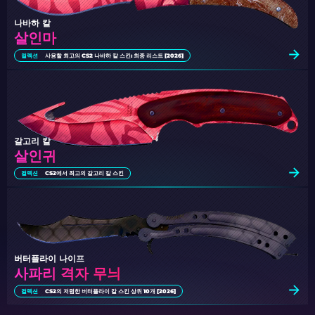
나바하 칼
살인마
컬렉션
사용할 최고의 CS2 나바하 칼 스킨: 최종 리스트 [2026]
갈고리 칼
살인귀
컬렉션
CS2에서 최고의 갈고리 칼 스킨
버터플라이 나이프
사파리 격자 무늬
컬렉션
CS2의 저렴한 버터플라이 칼 스킨 상위 10개 [2026]