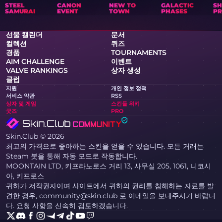
STEEL
CANON
NEW TO
GALACTIC
S
SAMURAI
EVENT
TOWN
PHASES
PR
선물 캘린더
문서
컬렉션
퀴즈
경품
TOURNAMENTS
AIM CHALLENGE
이벤트
VALVE RANKINGS
상자 생성
클럽
지원
개인 정보 정책
서비스 약관
RSS
상자 및 게임
스킨들 위키
굿즈
PRO
Skin.Club © 2026
최고의 가격으로 좋아하는 스킨을 얻을 수 있습니다. 모든 거래는
Steam 봇을 통해 자동 모드로 작동합니다.
MOONTAIN LTD, 키프라노로스 거리 13, 사무실 205, 1061, 니코시
아, 키프로스
귀하가 저작권자이며 사이트에서 귀하의 권리를 침해하는 자료를 발
견한 경우, community@skin.club 로 이메일을 보내주시기 바랍니
다. 요청 사항을 신속히 검토하겠습니다.