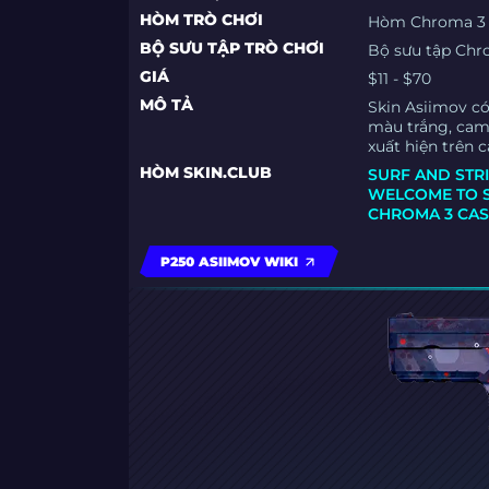
HÒM TRÒ CHƠI
Hòm Chroma 3
BỘ SƯU TẬP TRÒ CHƠI
Bộ sưu tập Chr
GIÁ
$11 - $70
MÔ TẢ
Skin Asiimov có
màu trắng, cam 
xuất hiện trên
HÒM SKIN.CLUB
SURF AND STR
WELCOME TO 
CHROMA 3 CA
P250 ASIIMOV WIKI