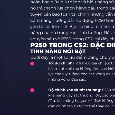
hoàn hảo giữa giá thành và hiệu năng sử
nó trở thành lựa chọn hàng đầu trong cá
tuyển cần bảo toàn tài chính nhưng vẫn
Cẩm nang hướng dẫn sử dụng P250 tron
yếu tố cốt lõi nhất. Bạn sẽ hiểu rõ điểm
năng của nó trong mọi tình huống. Nếu
chuyên sâu về P250 trong CS2, thì đây ch
P250 TRONG CS2: ĐẶC Đ
TÍNH NĂNG NỔI BẬT
Dưới đây là một số ưu điểm đáng chú ý c
Tối ưu chi phí
: Với mức giá chỉ $300
lực mạnh mẽ mà không làm cạn kiệt 
lựa chọn lý tưởng cho các vòng đấu 
những vòng đấu sau.
Độ chính xác và sát thương
: P250 s
khả năng gây sát thương lớn, đặc bi
đầu. Khả năng hạ gục kẻ địch không 
gần chính là yếu tố có thể thay đổi c