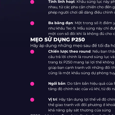
Tính linh hoạt
: Khẩu súng lục này p
nhau, từ các pha cận chiến cho đến g
phép người chơi dễ dàng điều chỉnh c
Ba băng đạn
: Một trong số ít điểm 
như khẩu Tec-9. Mẫu súng này chỉ đượ
một con số đôi khi là không đủ cho c
MẸO SỬ DỤNG P250
Hãy áp dụng những mẹo sau để tối đa hó
Chiến lược theo round
: Nếu bạn th
câu trả lời chính là round súng lục và
trang bị P250 mang lại lợi thế khôn
giúp bạn cạnh tranh với những đối thủ
cũng là một khẩu súng dự phòng tuyệt
Ngồi bắn
: Do tầm bắn hiệu quả của 
tăng độ chính xác của vũ khí, từ đó 
Vị trí
: Hãy tận dụng lợi thế về độ chín
thể giao tranh với đối phương ở khoả
khả năng gây sát thương của súng