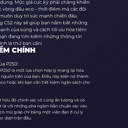
 dụng. Mức giá cực kỳ phải chăng khiến
c vòng đấu eco – thời điểm mà các đội
 muốn duy trì sức mạnh chiến đấu.
g CS2 này sẽ giúp bạn nắm bắt những
 mạnh của súng và cách tối ưu hóa tiềm
 bạn đang tìm kiếm những thông tin
ính là thứ bạn cần!
IỂM CHÍNH
ủa P250:
, P250 là một lựa chọn hợp lý mang lại hỏa
nguồn tiền của bạn. Điều này biến nó thành
eco hoặc khi bạn cần tiết kiệm ngân sách cho
ở hữu độ chính xác vô cùng ấn tượng và có
ệt là với những pha ngắm bắn chuẩn xác vào
có mũ giáp chỉ bằng một viên đạn ở cự ly
ục diện trận đấu.