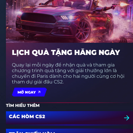
LỊCH QUÀ TẶNG HẰNG NGÀY
Quay lại mỗi ngày để nhận quà và tham gia
chương trình quà tặng với giải thưởng lớn là
chuyến đi Paris dành cho hai người cùng cơ hội
tham dự giải đấu CS2.
MỞ NGAY
TÌM HIỂU THÊM
CÁC HÒM CS2