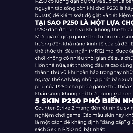
P250 có lượng đạn dự trữ và sức chứa băn
nguyên tắc sống còn khi chơi P250 là hã
bursts) để kiểm soát độ giật và tiết kiệm 
TẠI SAO P250 LÀ MỘT LỰA CH
P250 đã trở thành vũ khí không thể thiếu
Mức giá rẻ giúp game thủ tự tin mua sú
hưởng đến khả năng kinh tế của cả đội. Đ
thể thức thi đấu ngắn (MR12) mới được á
chơi không có nhiều thời gian để sửa chữ
Hơn thế nữa, sát thương đầu ra cao cùng
thành thứ vũ khí hoàn hảo trong tay nhữn
ngược thế cờ bằng những phát bắn xuất 
phú của P250 cho phép game thủ thỏa sứ
khẩu súng không chỉ thực dụng mà còn 
5 SKIN P250 PHỔ BIẾN N
Counter-Strike 2 mang đến rất nhiều skin
nghiệm chơi game. Các mẫu skin này kh
là một cách để khẳng định “đẳng cấp” gi
sách 5 skin P250 nổi bật nhất: