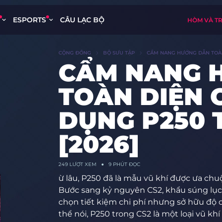
ESPORTS
CÂU LẠC BỘ
HÒM VÀ T
CỘNG ĐỒNG
BỘ SƯU TẬP
CẨM NANG HƯỚNG DẪN TOÀN 
CẨM NANG 
TOÀN DIỆN 
DỤNG P250 
[2026]
249
LƯỢT XEM
9 PHÚT ĐỌC
ừ lâu, P250 đã là mẫu vũ khí được ưa ch
Bước sang kỷ nguyên CS2, khẩu súng lục 
chọn tiết kiệm chi phí nhưng sở hữu độ 
thể nói, P250 trong CS2 là một loại vũ k