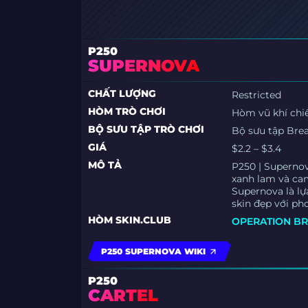
P250
SUPERNOVA
CHẤT LƯỢNG
Restricted
HÒM TRÒ CHƠI
Hòm vũ khí chi
BỘ SƯU TẬP TRÒ CHƠI
Bộ sưu tập Bre
GIÁ
$2.2 – $3.4
MÔ TẢ
P250 | Supernov
xanh lam và cam.
Supernova là l
skin đẹp với ph
HÒM SKIN.CLUB
OPERATION BR
P250 SUPERNOVA WIKI
P250
CARTEL