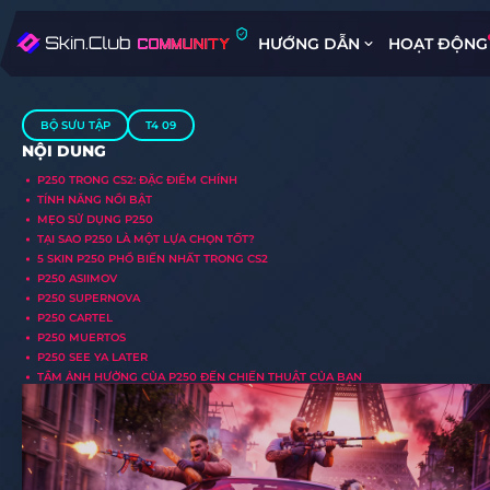
HƯỚNG DẪN
HOẠT ĐỘNG
BỘ SƯU TẬP
T4 09
NỘI DUNG
P250 TRONG CS2: ĐẶC ĐIỂM CHÍNH
TÍNH NĂNG NỔI BẬT
MẸO SỬ DỤNG P250
TẠI SAO P250 LÀ MỘT LỰA CHỌN TỐT?
5 SKIN P250 PHỔ BIẾN NHẤT TRONG CS2
P250 ASIIMOV
P250 SUPERNOVA
P250 CARTEL
P250 MUERTOS
P250 SEE YA LATER
TẦM ẢNH HƯỞNG CỦA P250 ĐẾN CHIẾN THUẬT CỦA BẠN