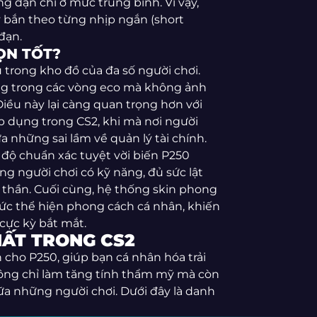
g đạn chỉ ở mức trung bình. Vì vậy,
y bắn theo từng nhịp ngắn (short
đạn.
ỌN TỐT?
 trong kho đồ của đa số người chơi.
ng trong các vòng eco mà không ảnh
iều này lại càng quan trọng hơn với
p dụng trong CS2, khi mà nơi người
a những sai lầm về quản lý tài chính.
 độ chuẩn xác tuyệt vời biến P250
g người chơi có kỹ năng, đủ sức lật
thần. Cuối cùng, hệ thống skin phong
c thể hiện phong cách cá nhân, khiến
cực kỳ bắt mắt.
HẤT TRONG CS2
 cho P250, giúp bạn cá nhân hóa trải
ông chỉ làm tăng tính thẩm mỹ mà còn
ữa những người chơi. Dưới đây là danh