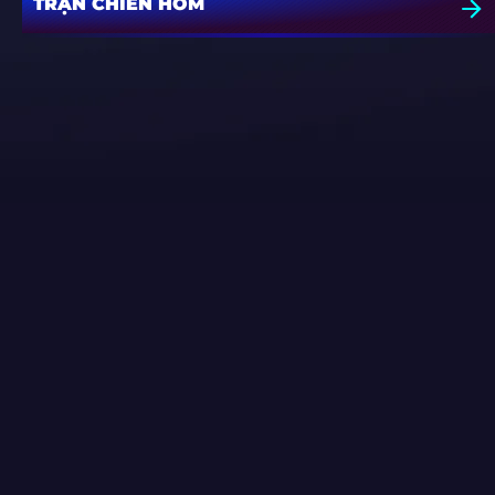
TRẬN CHIẾN HÒM