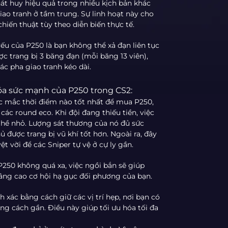
hát huy hiệu quả trong nhiều kịch bản khác
iao tranh ở tầm trung. Sự linh hoạt này cho
hiến thuật tùy theo diễn biến thực tế.
yếu của P250 là bạn không thể xả đạn liên tục
c trang bị 3 băng đạn (mỗi băng 13 viên),
ác pha giao tranh kéo dài.
a sức mạnh của P250 trong CS2:
ắc mắc thời điểm nào tốt nhất để mua P250,
 các round eco. Khi đội đang thiếu tiền, việc
g hề nhỏ. Lượng sát thương của nó đủ sức
 được trang bị vũ khí tốt hơn. Ngoài ra, đây
 vời để các Sniper tự vệ ở cự ly gần.
P250 không quá xa, việc ngồi bắn sẽ giúp
nâng cao cơ hội hạ gục đối phương của bạn.
h xác bằng cách giữ các vị trí hẹp, nơi bạn có
ng cách gần. Điều này giúp tối ưu hóa tối đa