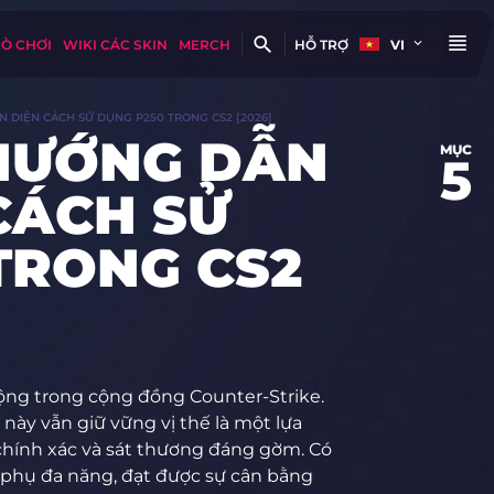
RÒ CHƠI
WIKI CÁC SKIN
MERCH
HỖ TRỢ
VI
DIỆN CÁCH SỬ DỤNG P250 TRONG CS2 [2026]
HƯỚNG DẪN
MỤC
5
CÁCH SỬ
TRONG CS2
uộng trong cộng đồng Counter-Strike.
này vẫn giữ vững vị thế là một lựa
chính xác và sát thương đáng gờm. Có
hí phụ đa năng, đạt được sự cân bằng