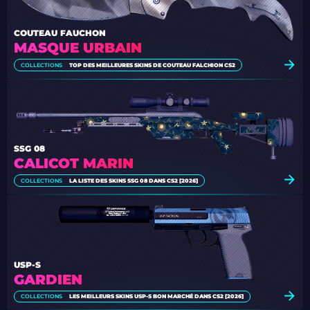
COUTEAU FAUCHON
MASQUE URBAIN
COLLECTIONS
TOP DES MEILLEURES SKINS DE COUTEAU FALCHION CS2
SSG 08
CALICOT MARIN
COLLECTIONS
LA LISTE DES SKINS SSG 08 DANS CS2 [2026]
USP-S
GARDIEN
COLLECTIONS
LES MEILLEURS SKINS USP-S BON MARCHÉ DANS CS2 [2026]