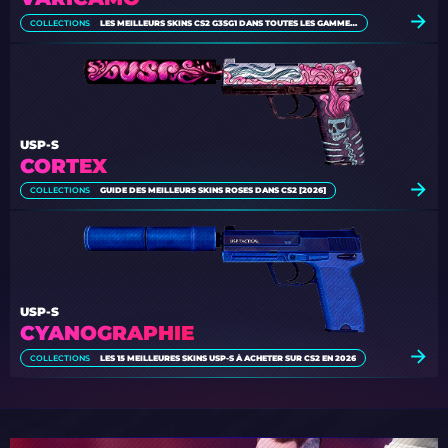
COLLECTIONS
LES MEILLEURS SKINS CS2 G3SG1 DANS TOUTES LES GAMMES DE PRIX
USP-S
CORTEX
COLLECTIONS
GUIDE DES MEILLEURS SKINS ROSES DANS CS2 [2026]
USP-S
CYANOGRAPHIE
COLLECTIONS
LES 15 MEILLEURES SKINS USP-S À ACHETER SUR CS2 EN 2026