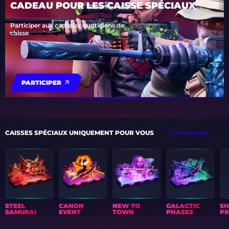
CADEAU POUR LES CAISSE SPÉCIAUX
Participer aux cadeaux quotidiens de
caisse
PARTICIPER
CAISSES SPÉCIAUX UNIQUEMENT POUR VOUS
TOUS LES CAISSES
STEEL
CANON
NEW TO
GALACTIC
S
SAMURAI
EVENT
TOWN
PHASES
PR