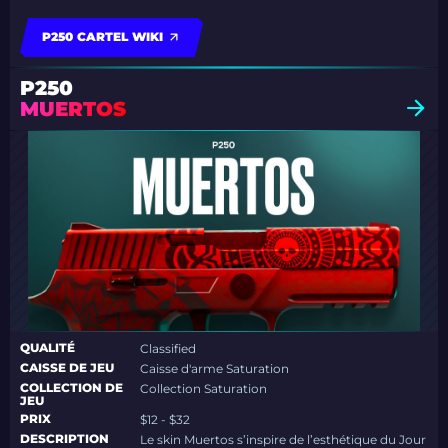
P250 CARTEL WIKI
P250
MUERTOS
QUALITÉ
Classified
CAISSE DE JEU
Caisse d'arme Saturation
COLLECTION DE
Collection Saturation
JEU
PRIX
$12 - $32
DESCRIPTION
Le skin Muertos s’inspire de l’esthétique du Jour