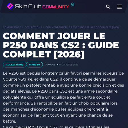
T
COMMUNAUTÉ
COLLECTIONS
COMMENT JOUER LE P250 DANS CS2 : GUIDE COMPLET [2026]
COMMENT JOUER LE
P250 DANS CS2 : GUIDE
COMPLET [2026]
COLLECTIONS
MARS 30
340
VUES
5 MINUTES LIRE
Le P250 est depuis longtemps un favori parmi les joueurs de
Counter-Strike, et dans CS2, il continue de se démarquer
comme un pistolet rentable avec une bonne précision et des
dégâts élevés. Le P250 dans CS2 est une arme secondaire
polyvalente qui offre un équilibre parfait entre coût et
performance. Sa rentabilité en fait un choix populaire lors
des manches d’économie où les équipes cherchent à
économiser de l’argent tout en ayant une chance de se
battre.
Ce guide du P250 pour CS2 vous guidera à travers les