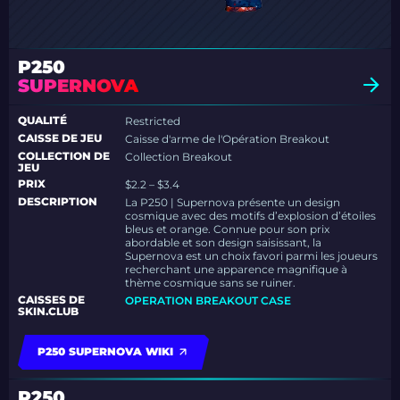
P250
SUPERNOVA
QUALITÉ
Restricted
CAISSE DE JEU
Caisse d'arme de l'Opération Breakout
COLLECTION DE
Collection Breakout
JEU
PRIX
$2.2 – $3.4
DESCRIPTION
La P250 | Supernova présente un design
cosmique avec des motifs d’explosion d’étoiles
bleus et orange. Connue pour son prix
abordable et son design saisissant, la
Supernova est un choix favori parmi les joueurs
recherchant une apparence magnifique à
thème cosmique sans se ruiner.
CAISSES DE
OPERATION BREAKOUT CASE
SKIN.CLUB
P250 SUPERNOVA WIKI
P250