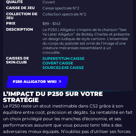
QUALITÉ
Covert
CAISSE DE JEU
Caisse spectrale N°2
COLLECTION DE
Collection spectrale N°2
JEU
PRIX
$99 – $143
DESCRIPTION
Le P250 | Alligator s’inspire de la chanson “See
Ya Later Alligator” de Bobby Charles et présente
un design ludique de style cartoon. L’ensemble
du corps du pistolet est orné de l’image d’une
créature mécanisée ressemblant à un
crocodile.
CAISSES DE
SUPERSTITUM CAISSE
SKIN.CLUB
COVERT CAISSE
SOURCE2.EXE CAISSE
P250 ALLIGATOR WIKI
L’IMPACT DU P250 SUR VOTRE
STRATÉGIE
Le P250 reste un atout inestimable dans CS2 grâce à son
équilibre entre coût, précision et dégâts. Sa rentabilité en fait
un choix privilégié pour les manches d’économie, et ses
performances assurent que vous pouvez tenir tête à des
adversaires mieux équipés. N’oubliez pas d’utiliser ses forces