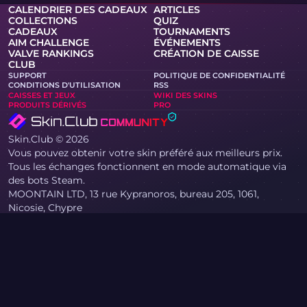
CALENDRIER DES CADEAUX
ARTICLES
COLLECTIONS
QUIZ
CADEAUX
TOURNAMENTS
AIM CHALLENGE
ÉVÉNEMENTS
VALVE RANKINGS
CRÉATION DE CAISSE
CLUB
SUPPORT
POLITIQUE DE CONFIDENTIALITÉ
CONDITIONS D'UTILISATION
RSS
CAISSES ET JEUX
WIKI DES SKINS
PRODUITS DÉRIVÉS
PRO
Skin.Club © 2026
Vous pouvez obtenir votre skin préféré aux meilleurs prix.
Tous les échanges fonctionnent en mode automatique via
des bots Steam.
MOONTAIN LTD, 13 rue Kypranoros, bureau 205, 1061,
Nicosie, Chypre
Si vous êtes titulaire de droits d’auteur et avez trouvé sur le
site des contenus portant atteinte à vos droits, veuillez nous
contacter par e-mail à l’adresse community@skin.club .
Nous examinerons votre demande dans les plus brefs délais.
COUTEAU CAISSE
CAISSE AWP