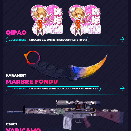
QIPAO
COLLECTIONS
STICKERS CS2 ANIME : LISTE COMPLÈTE [2026]
KARAMBIT
MARBRE FONDU
COLLECTIONS
LES MEILLEURS SKINS POUR COUTEAUX KARAMBIT CS2
G3SG1
VARICAMO