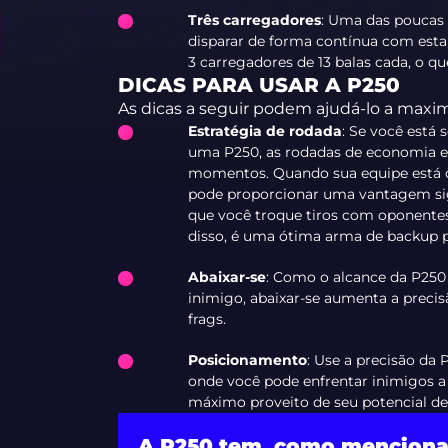
Três carregadores
: Uma das poucas 
disparar de forma contínua com est
3 carregadores de 13 balas cada, o que
DICAS PARA USAR A P250
As dicas a seguir podem ajudá-lo a maxim
Estratégia de rodada
: Se você est
uma P250, as rodadas de economia e 
momentos. Quando sua equipe está 
pode proporcionar uma vantagem sig
que você troque tiros com oponent
disso, é uma ótima arma de backup pa
Abaixar-se
: Como o alcance da P250
inimigo, abaixar-se aumenta a preci
frags.
Posicionamento
: Use a precisão da 
onde você pode enfrentar inimigos a c
máximo proveito de seu potencial de
A P250 tem, como menciona