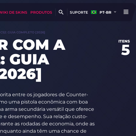
WIKI DE SKINS
PRODUTOS
SUPORTE
PT-BR
CS2: GUIA COMPLETO [2026]
R COM A
ITENS
5
: GUIA
2026]
orita entre os jogadores de Counter-
como uma pistola econômica com boa
a arma secundária versátil que oferece
ade e desempenho. Sua relação custo-
urante as rodadas de economia, onde as
enquanto ainda têm uma chance de