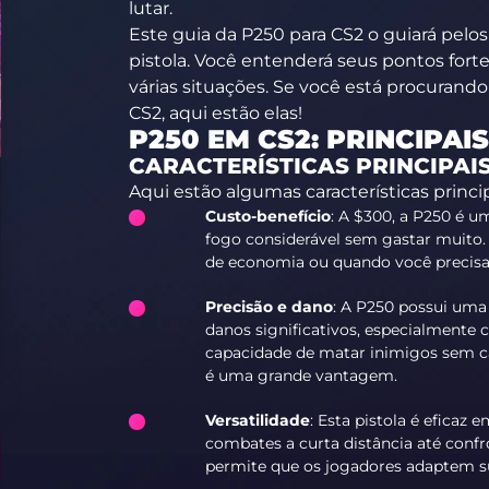
lutar.
Este guia da P250 para CS2 o guiará pelo
pistola. Você entenderá seus pontos for
várias situações. Se você está procurand
CS2, aqui estão elas!
P250 EM CS2: PRINCIPAI
CARACTERÍSTICAS PRINCIPAI
Aqui estão algumas características princi
Custo-benefício
: A $300, a P250 é 
fogo considerável sem gastar muito. 
de economia ou quando você precisa 
Precisão e dano
: A P250 possui uma 
danos significativos, especialmente
capacidade de matar inimigos sem ca
é uma grande vantagem.
Versatilidade
: Esta pistola é eficaz
combates a curta distância até confr
permite que os jogadores adaptem su