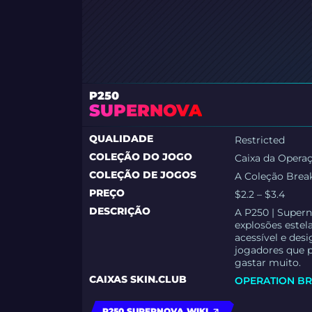
P250
SUPERNOVA
QUALIDADE
Restricted
COLEÇÃO DO JOGO
Caixa da Opera
COLEÇÃO DE JOGOS
A Coleção Brea
PREÇO
$2.2 – $3.4
DESCRIÇÃO
A P250 | Super
explosões estel
acessível e des
jogadores que 
gastar muito.
CAIXAS SKIN.CLUB
OPERATION BR
P250 SUPERNOVA WIKI