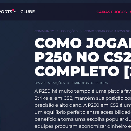
PORTS
CLUBE
CAIXAS E JOGOS
COMMUNITY
COLEÇÕES
COMO JOGAR COM A P250 NO 
COMO JOGA
P250 NO CS2
COMPLETO [
285
VISUALIZAÇÕES
5 MINUTOS DE LEITURA
A P250 há muito tempo é uma pistola fav
Strike e, em CS2, mantém sua posição 
precisão e alto dano. A P250 em CS2 é um
um equilíbrio perfeito entre acessibilid
benefício a torna uma escolha popular d
equipes procuram economizar dinheiro 