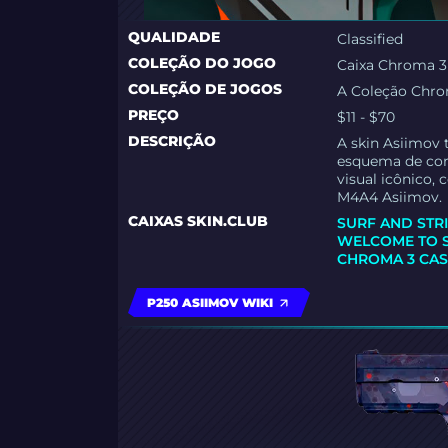
QUALIDADE
Classified
COLEÇÃO DO JOGO
Caixa Chroma 3
COLEÇÃO DE JOGOS
A Coleção Chr
PREÇO
$11 - $70
DESCRIÇÃO
A skin Asiimov 
esquema de core
visual icônico,
M4A4 Asiimov.
CAIXAS SKIN.CLUB
SURF AND STR
WELCOME TO 
CHROMA 3 CA
P250 ASIIMOV WIKI