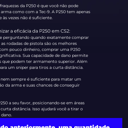
fraquezas da P250 é que você não pode
a arma como com a Tec-9. A P250 tem apenas
 às vezes não é suficiente.
izar a eficácia da P250 em CS2:
á se perguntando quando exatamente comprar
as rodadas de pistola são os melhores
com pouco dinheiro, comprar uma P250
nificativa. Sua capacidade de dano permite
es que podem ter armamento superior. Além
ra um sniper para tiros a curta distância.
 nem sempre é suficiente para matar um
são da arma e suas chances de conseguir
P250 a seu favor, posicionando-se em áreas
urta distância. Isso ajudará você a tirar o
 dano.
do anteriormente, uma quantidade