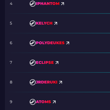
4
IPHANTOM
5
KELYCH
6
POLYDEUKES
7
ECLIPSE
8
JRDERUKI
9
ATOMS