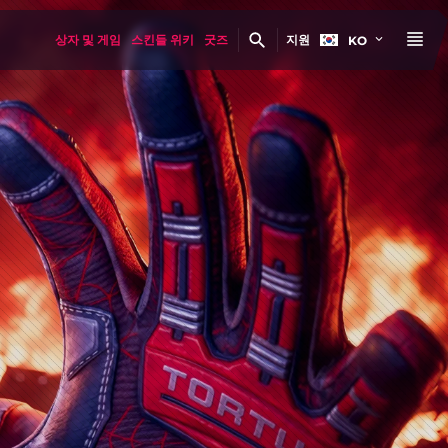
상자 및 게임
스킨들 위키
굿즈
지원
KO