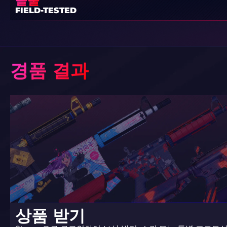
들불
FIELD-TESTED
경품 결과
상품 받기