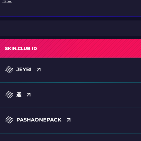
션 코드
SKIN.CLUB ID
JEYBI
遥
PASHAONEPACK