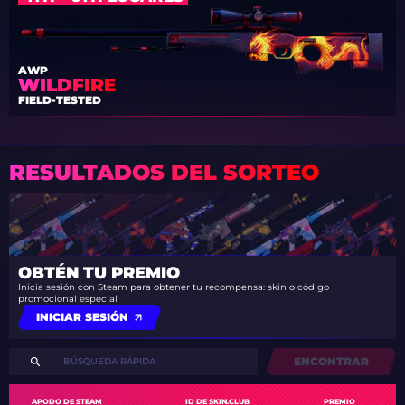
AWP
WILDFIRE
FIELD-TESTED
RESULTADOS DEL SORTEO
OBTÉN TU PREMIO
Inicia sesión con Steam para obtener tu recompensa: skin o código
promocional especial
INICIAR SESIÓN
ENCONTRAR
APODO DE STEAM
ID DE SKIN.CLUB
PREMIO