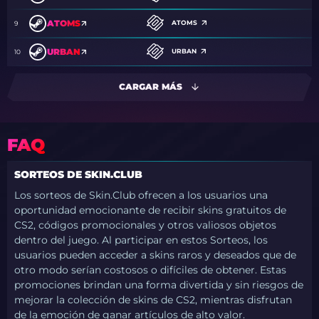
ATOMS
ATOMS
9
URBAN
URBAN
10
CARGAR MÁS
FAQ
SORTEOS DE SKIN.CLUB
Los sorteos de Skin.Club ofrecen a los usuarios una
oportunidad emocionante de recibir skins gratuitos de
CS2, códigos promocionales y otros valiosos objetos
dentro del juego. Al participar en estos Sorteos, los
usuarios pueden acceder a skins raros y deseados que de
otro modo serían costosos o difíciles de obtener. Estas
promociones brindan una forma divertida y sin riesgos de
mejorar la colección de skins de CS2, mientras disfrutan
de la emoción de ganar artículos de alto valor.