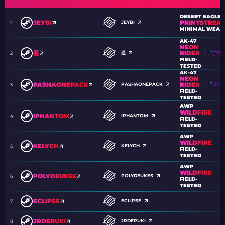
DESERT EAGLE
PRINTSTREA
JEYBI
JEYBI
1
MINIMAL WEAR
AK-47
NEON
RIDER
遥
遥
2
FIELD-
TESTED
AK-47
NEON
RIDER
PASHAONEPACK
PASHAONEPACK
3
FIELD-
TESTED
AWP
WILDFIRE
IPHANTOM
IPHANTOM
4
FIELD-
TESTED
AWP
WILDFIRE
KELYCH
KELYCH
5
FIELD-
TESTED
AWP
WILDFIRE
POLYDEUKES
POLYDEUKES
6
FIELD-
TESTED
ECLIPSE
ECLIPSE
7
JRDERUKI
JRDERUKI
8