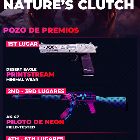
NATURE’S CLUTCH
POZO DE PREMIOS
1ST LUGAR
DESERT EAGLE
PRINTSTREAM
MINIMAL WEAR
2ND - 3RD LUGARES
AK-47
PILOTO DE NEÓN
FIELD-TESTED
4TH - 6TH LUGARES