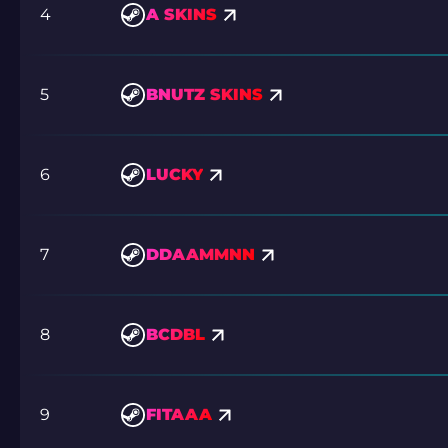
4
A SKINS
5
BNUTZ SKINS
6
LUCKY
7
DDAAMMNN
8
BCDBL
9
FITAAA