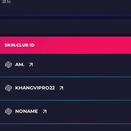
션 코드
SKIN.CLUB ID
AM.
KHANGVIPRO22
NONAME