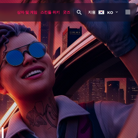
상자 및 게임
스킨들 위키
굿즈
지원
KO
벤