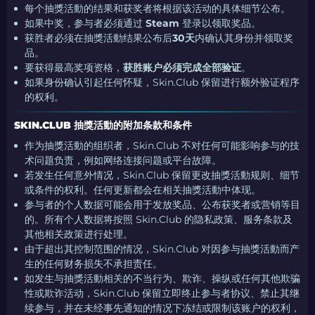
每个抽獎活動的结果和获奖者将根据该活动的具体细节公布。
如果中奖，参与者必须通过
Steam
登录以领取奖品。
获胜者必须在抽獎活動结果公布后
30天
内确认其身份并领取奖
品。
要获得最高奖项资格，
获胜账户必须完成全部验证
。
如果身份确认引起任何怀疑，Skin.Club 保留进行额外验证程序
的权利。
SKIN.CLUB 抽獎活動的附加条款和条件
作为抽獎活動的组织者，Skin.Club 不对任何可能影响参与的技
术问题负责，例如网络连接问题或平台故障。
若发生任何意外情况，Skin.Club 保留更改抽獎活動规则、细节
或条件的权利。任何更新都会在相关抽獎活動中体现。
参与者的个人数据可能会用于发放奖品、公布获奖者或营销等目
的。所有个人数据将按照 Skin.Club 的隐私政策、服务条款及
其他相关政策进行处理。
由于超出其控制范围的情况，Skin.Club 对因参与抽獎活動而产
生的任何财务损失不承担责任。
如发生与抽獎活動相关的不当行为、欺诈、操纵或任何其他欺骗
性或欺诈活动，Skin.Club 保留立即终止参与者协议、禁止其继
续参与，并在未经事先通知的情况下冻结或限制该账户的权利，