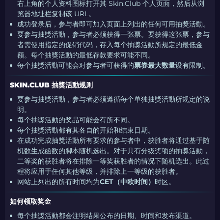
右上角的个人资料图标打开其 Skin.Club 个人页面，然后从浏
览器地址栏复制该 URL。
成功登录后，参与者即可加入页面上列出的任何可用抽獎活動。
要参与抽獎活動，参与者必须获得一张票。要获得这张票，参与
者需使用指定的促销代码，存入每个抽獎活動所规定的最低金
额。每个抽獎活動的最低存款要求可能不同。
每个抽獎活動可能会对参与者可获得的
票券最大数量
设有限制。
SKIN.CLUB 抽獎活動规则
要参与抽獎活動，参与者必须遵循每个单独抽獎活動所规定的说
明。
每个抽獎活動的奖品可能会有所不同。
每个抽獎活動都有其各自的开始和结束日期。
在成功完成抽獎活動所有要求的参与者中，获胜者将通过基于随
机数生成函数的脚本随机选出。对于具有分级奖项的抽獎活動，
二等奖的获胜者将在排除一等奖获胜者的情况下随机选出。此过
程将应用于任何其他等级，并排除上一等级的获胜者。
网站上列出的所有时间均为
CET（中欧时间）
时区。
如何领取奖金
每个抽獎活動都会注明结果公布的日期、时间和发布渠道。