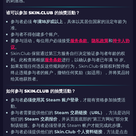
的刺激感。
谁可以参加 SKIN.CLUB 的抽獎活動？
参与者必须
年满18岁或以上
，具体以其居住国家的法定年龄为
准。
参与者不得创建多个账户。
要参与活动，每位用户必须接受
服务条款
、
隐私政策
和
持卡人协
议
。
Skin.Club 保留通过第三方服务自行决定验证参与者年龄的权
利。此检查将根据
服务条款
进行，以确认参与者已年满 18 岁。
如果发现任何违反这些规则的行为，Skin.Club 保留权利暂停或
终止违规参与者的账户，撤销任何奖励（如适用），并将奖品转
给其他获胜者。
如何参与 SKIN.CLUB 的抽獎活動？
参与者
必须使用其 Steam 账户登录
，才能有资格参加抽獎活
動。
参与者需要提供他们的
Steam 交易链接（URL）
，方法是访问
他们的
Steam 交易报价
，并从页面底部的“第三方网站”部分复
制该链接。参与者必须登录其 Steam 帐户才能完成此步骤。
参与者必须提供他们的
Skin.Club 个人资料链接
，方法是点击