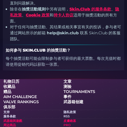
直到问题解决。
除非在
抽獎活動规则
中另有说明，
Skin.Club 的服务条款
、
隐
私政策
、
Cookie 政策
和
持卡人协议
适用于抽獎活動的所有方
面。
对于任何与抽獎活動、其结果或相关事宜有关的投诉，参与者可
通过网站所示的邮箱
help@skin.club
联系 Skin.Club 的客服
团队。
如何参与 SKIN.CLUB 的抽獎活動？
每个抽獎活動可能会限制参与者可获得的最大票数。每次充值时都
请使用促销代码以获取一张票。
礼物日历
文章
收藏品
测验
赠品
TOURNAMENTS
AIM CHALLENGE
事件
VALVE RANKINGS
武器箱创建
俱乐部
支持
隐私政策
服务条款
RSS
武器箱與遊戲
皮膚維基
周边商品
PRO