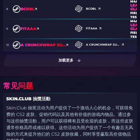
M4A1
LEA
GLA
BCDBL
BCDBL
8
FIELD
TEST
M4A1
LEA
GLA
FITAAA
FITAAA
9
FIELD
TEST
A CRUNCHWRAP SUPREME.
A CRUNCHWRAP SUPREME.
10
加载更多
常见问题
SKIN.CLUB 抽獎活動
Skin.Club 抽奖活动为用户提供了一个激动人心的机会，可获得免
费的 CS2 皮肤、促销代码以及其他有价值的游戏内物品。通过参
与这些抽獎活動，用户可以获得稀有且受欢迎的皮肤，而这些皮肤
通常价格高昂或难以获得。这些活动为用户提供了一个有趣且无风
险的方式来提升他们的 CS2 皮肤收藏，同时享受赢取高价值物品