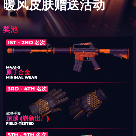
暖风皮肤赠送活动
奖池
1ST - 2ND 名次
M4A1-S
原子合金
MINIMAL WEAR
3RD - 4TH 名次
驾驶手套
超越 (崭新出厂)
FIELD-TESTED
5TH - 9TH 名次