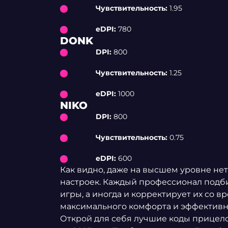
Чувствительность:
1.95
eDPI:
780
DONK
DPI:
800
Чувствительность:
1.25
eDPI:
1000
NIKO
DPI:
800
Чувствительность:
0.75
eDPI:
600
Как видно, даже на высшем уровне нет
настроек. Каждый профессионал подби
игры, а иногда и корректирует их со 
максимального комфорта и эффективн
Открой для себя лучшие коды прицело