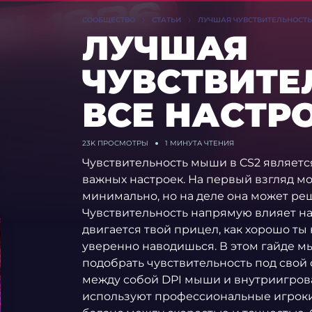
СООБЩЕСТВО
СТАТЬИ
ЛУЧШАЯ ЧУВСТВИТЕЛЬНОСТЬ В
ЛУЧШАЯ
ЧУВСТВИТЕЛ
ВСЕ НАСТРО
23K
ПРОСМОТРЫ
1 МИНУТА ЧТЕНИЯ
Чувствительность мыши в CS2 являетс
важных настроек. На первый взгляд мо
минимально, но на деле она может реш
Чувствительность напрямую влияет на 
двигается твой прицел, как хорошо ты
уверенно наводишься. В этом гайде м
подобрать чувствительность под свой 
между собой DPI мыши и внутриигрова
используют профессиональные игроки