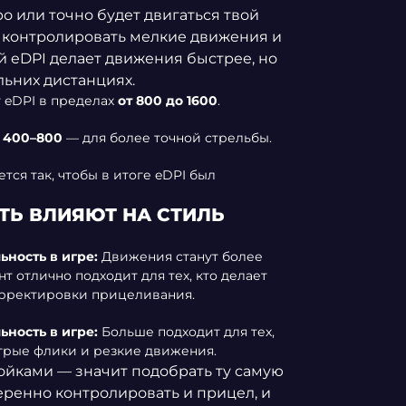
ро или точно будет двигаться твой
 контролировать мелкие движения и
й eDPI делает движения быстрее, но
ьних дистанциях.
 eDPI в пределах
от 800 до 1600
.
е
400–800
— для более точной стрельбы.
тся так, чтобы в итоге eDPI был
СТЬ ВЛИЯЮТ НА СТИЛЬ
ьность в игре:
Движения станут более
т отлично подходит для тех, кто делает
орректировки прицеливания.
ьность в игре:
Больше подходит для тех,
стрые флики и резкие движения.
ойками — значит подобрать ту самую
еренно контролировать и прицел, и