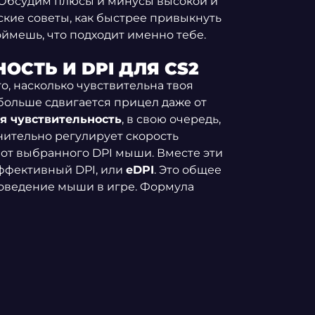
 Обсудим плюсы и минусы высокой и
ские советы, как быстрее привыкнуть
оймешь, что подходит именно тебе.
ОСТЬ И DPI ДЛЯ CS2
ого, насколько чувствительна твоя
больше сдвигается прицел даже от
я чувствительность
, в свою очередь,
ительно регулирует скорость
от выбранного DPI мыши. Вместе эти
ффективный DPI, или
eDPI
. Это общее
поведение мыши в игре. Формула