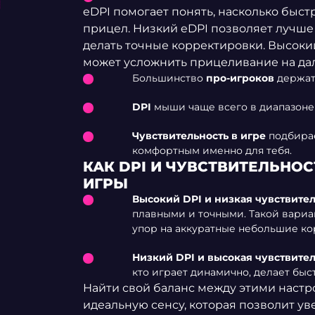
eDPI помогает понять, насколько быст
прицел. Низкий eDPI позволяет лучше
делать точные корректировки. Высоки
может усложнить прицеливание на дал
Большинство
про-игроков
держат
DPI
мыши чаще всего в диапазон
Чувствительность в игре
подбирае
комфортным именно для тебя.
КАК DPI И ЧУВСТВИТЕЛЬНО
ИГРЫ
Высокий DPI и низкая чувствител
плавными и точными. Такой вариан
упор на аккуратные небольшие к
Низкий DPI и высокая чувствител
кто играет динамично, делает бы
Найти свой баланс между этими настр
идеальную сенсу, которая позволит ув