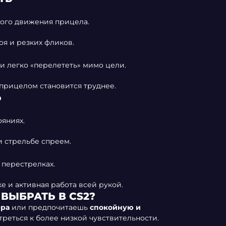
ного движения прицела.
оя и резких фликов.
и легко «перелететь» мимо цели.
 прицелом становится труднее.
Ь
ояниях.
 стрельбе спреем.
перестрелках.
е и активная работа всей рукой.
ВЫБРАТЬ В CS2?
ера
или предпочитаешь
спокойную и
треться к более низкой чувствительности.