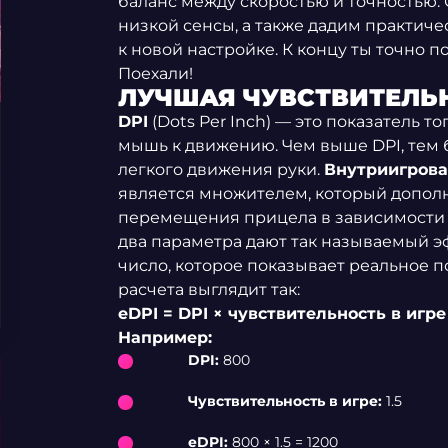
баланс между скоростью и точностью.
низкой сенсы, а также дадим практиче
к новой настройке. К концу ты точно п
Поехали!
ЛУЧШАЯ ЧУВСТВИТЕЛЬН
DPI
(Dots Per Inch) — это показатель т
мышь к движению. Чем выше DPI, тем 
легкого движения руки.
Внутриигрова
является множителем, который дополн
перемещения прицела в зависимости 
два параметра дают так называемый э
число, которое показывает реальное 
расчета выглядит так:
eDPI = DPI × чувствительность в игре
Например:
DPI:
800
Чувствительность в игре:
1.5
eDPI:
800 × 1.5 = 1200